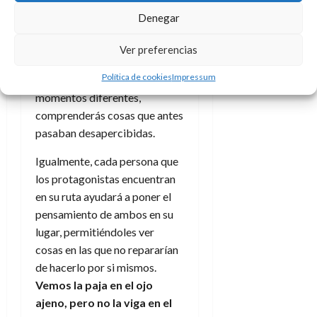
historia donde elijas a uno
Denegar
por encima del otro.
Los
argumentos de ambos son
Ver preferencias
muy válidos y seguro que,
Política de cookies
Impressum
leyendo esta obra en
momentos diferentes,
comprenderás cosas que antes
pasaban desapercibidas.
Igualmente, cada persona que
los protagonistas encuentran
en su ruta ayudará a poner el
pensamiento de ambos en su
lugar, permitiéndoles ver
cosas en las que no repararían
de hacerlo por si mismos.
Vemos la paja en el ojo
ajeno, pero no la viga en el