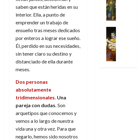
Series
t
s
p
h
2026
p
c
de
saben que están heridas en su
X
u
o
r
o
ó
c
2026
0
-
interior. Ella, a punto de
r
:
i
m
a
i
M
0
a
emprender un trabajo de
e
m
e
l
ó
e
p
l
e
Series
ensueño tras meses dedicados
n
D
n
n
Análisis
o
o
r
a
por enteros a lograr ese sueño.
o
d
’
Cómic
p
p
a
j
c
e
Él, perdido en sus necesidades,
X
9
c
t
s
e
t
M
sin tener claro su destino y
-
7
o
i
i
a
o
a
distanciado de ella durante
M
(
n
m
m
u
r
r
e
2
meses.
q
i
p
n
E
v
n
×
u
s
r
a
x
e
Dos personas
’
4
i
m
e
l
t
l
9
absolutamente
)
s
o
s
e
r
7
:
tridimensionales.
Una
t
y
i
y
a
30
(
A
ó
l
pareja con dudas.
Son
o
e
ñ
de
2
p
l
a
n
n
arquetipos que conocemos y
o
julio
×
o
a
a
e
d
vemos a lo largo de nuestra
de
3
c
f
m
s
a
2026
vida una y otra vez. Para que
29
)
a
i
a
d
d
de
negarlo, hemos sido nosotros
:
0
l
n
b
e