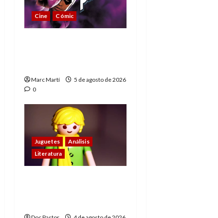
Cine
Cómic
The Phantom, 90 años
del héroe que nunca
muere
Marc Martí
5 de agosto de 2026
0
Juguetes
Análisis
Literatura
El principito de
Playmobil conquista
con su sencillez
Doc Pastor
4 de agosto de 2026