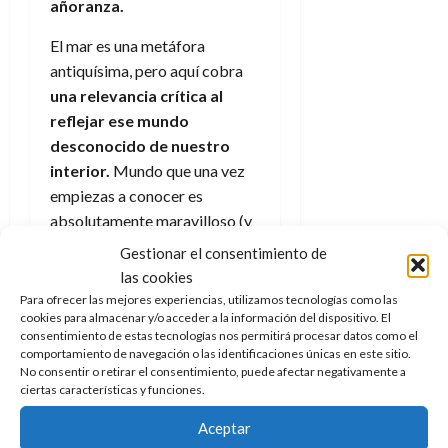
añoranza.
El mar es una metáfora
antiquísima, pero aquí cobra
una relevancia crítica al
reflejar ese mundo
desconocido de nuestro
interior.
Mundo que una vez
empiezas a conocer es
absolutamente maravilloso (y
fascinante si recordamos
Gestionar el consentimiento de
sagas como
Del Revés
)
las cookies
Para ofrecer las mejores experiencias, utilizamos tecnologías como las
Cada anécdota o personaje
cookies para almacenar y/o acceder a la información del dispositivo. El
añade una capa extra de
consentimiento de estas tecnologías nos permitirá procesar datos como el
comportamiento de navegación o las identificaciones únicas en este sitio.
interés y comprensión para ir
No consentir o retirar el consentimiento, puede afectar negativamente a
de la mano de ambos
ciertas características y funciones.
personajes. Ambos son
Aceptar
entendibles y
esta no es una