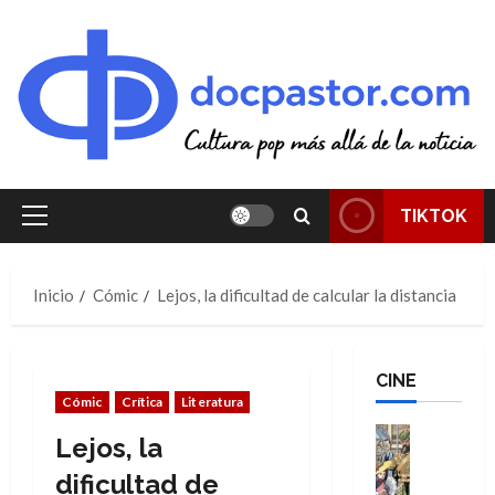
Saltar
al
contenido
TIKTOK
Menú
principal
Inicio
Cómic
Lejos, la dificultad de calcular la distancia
CINE
Cómic
Crítica
Literatura
Cine
Lejos, la
Cómic
Literatura
dificultad de