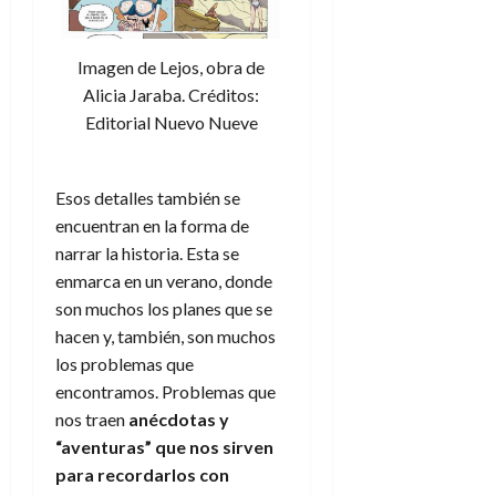
A
o
u
p
r
r
o
n
a
Imagen de Lejos, obra de
c
o
Alicia Jaraba. Créditos:
a
9
Editorial Nuevo Nueve
l
8
de
i
de
julio
p
julio
de
Esos detalles también se
s
de
2026
2026
i
encuentran en la forma de
0
s
narrar la historia. Esta se
0
enmarca en un verano, donde
7
son muchos los planes que se
de
hacen y, también, son muchos
julio
los problemas que
de
encontramos. Problemas que
2026
nos traen
anécdotas y
0
“aventuras” que nos sirven
para recordarlos con