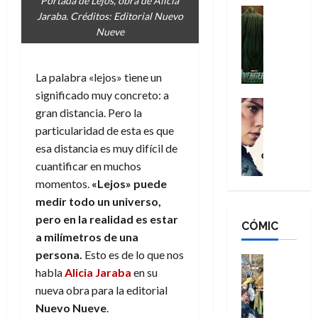
Portada de Lejos, obra de Alicia
n
e
H
Cine
s
Jaraba. Créditos: Editorial Nuevo
:
r
Cómic
o
d
Nueve
Misceláne
B
-
m
e
V
r
M
b
l
e
a
a
r
h
La palabra «lejos» tiene un
n
n
n
e
é
significado muy concreto: a
g
d
:
Cine
s
r
gran distancia. Pero la
a
Crítica
N
B
E
o
particularidad de esta es que
d
C
e
r
x
e
o
l
esa distancia es muy difícil de
w
a
t
q
r
e
D
cuantificar en muchos
n
r
u
e
a
a
d
momentos.
«Lejos» puede
a
e
s
n
y
N
o
n
medir todo un universo,
:
e
,
e
r
u
pero en la realidad es estar
D
CÓMIC
r
m
w
d
n
a milímetros de una
o
:
e
D
i
c
persona.
Esto es de lo que nos
o
R
j
a
Cine
n
a
m
habla
Alicia Jaraba
en su
e
Cómic
o
y
a
m
s
Literatura
s
nueva obra para la editorial
r
,
r
u
A
d
c
d
m
Nuevo Nueve
.
i
e
m