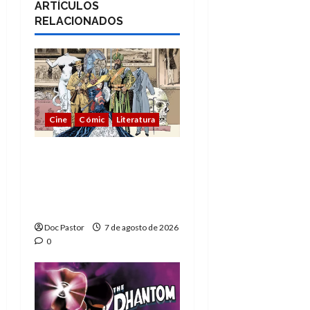
ARTÍCULOS
RELACIONADOS
Cine
Cómic
Literatura
A mí me gusta La Liga
de los Hombres
Extraordinarios (parte
1)
Doc Pastor
7 de agosto de 2026
0