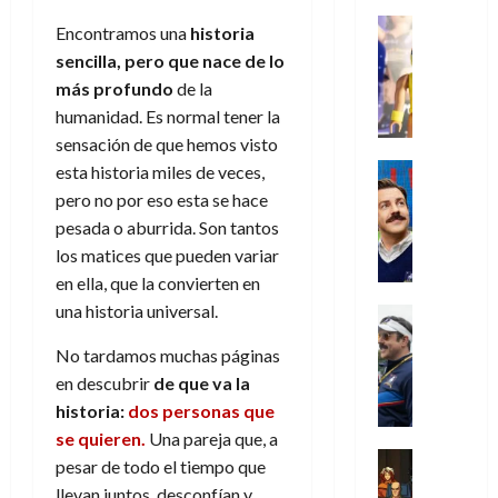
s
o
s
e
23
0
k
e
j
o
Juguetes
r
(
Encontramos una
historia
de
H
x
Análisis
o
c
v
p
julio
sencilla, pero que nace de lo
5
o
Series
p
r
u
i
a
de
de
más profundo
de la
P
g
e
d
l
l
2026
r
agosto
l
humanidad. Es normal tener la
a
r
e
t
l
t
de
a
0
n
sensación de que hemos visto
i
l
a
2026
a
e
y
e
m
o
Series
s
esta historia miles de veces,
n
1
0
m
n
Cine
e
e
d
pero no por eso esta se hace
o
)
o
Misceláne
P
n
s
e
d
pesada o aburrida. Son tantos
C
b
l
t
p
l
e
los matices que pueden variar
7
u
i
a
o
e
a
M
de
en ella, que la convierten en
a
l
y
q
r
c
a
agosto
n
y
una historia universal.
m
Crítica
u
a
i
de
r
d
W
Series
o
e
d
e
2026
v
No tardamos muchas páginas
o
T
W
b
a
o
n
e
l
0
e
en descubrir
de que va la
E
i
n
c
l
a
d
R
l
historia:
dos personas que
t
i
30
c
L
a
:
i
se quieren.
Una pareja que, a
a
de
31
u
a
w
u
Análisis
c
julio
f
pesar de todo el tiempo que
de
l
s
Cómic
:
n
de
i
i
llevan juntos, desconfían y
julio