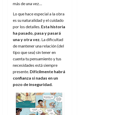
e
julio
e
más de una vez…
i
a
i
l
l
de
l
p
l
l
a
2026
a
Lo que hace especial a la obra
o
s
d
i
l
W
0
es su naturalidad y el cuidado
r
i
e
d
í
W
i
s
por los detalles.
Esta historia
l
a
n
E
g
y
ha pasado, pasa y pasará
M
d
e
e
s
u
c
a
una y otra vez.
La dificultad
6
n
u
n
o
de mantener una relación (del
de
y
p
d
m
agosto
3
tipo que sea) sin tener en
e
u
i
o
de
de
cuenta tu pensamiento y tus
l
n
a
2026
c
agosto
necesidades está siempre
d
t
l
de
o
0
e
presente.
Difícilmente habrá
o
2026
n
s
d
confianza si nadas en un
t
20
0
t
e
r
pozo de inseguridad.
de
i
n
julio
a
n
o
de
c
o
r
2026
u
d
e
l
0
e
t
t