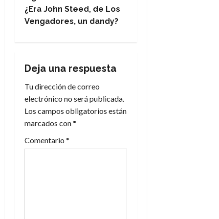
e
¿Era John Steed, de Los
Vengadores, un dandy?
g
a
Deja una respuesta
c
Tu dirección de correo
i
electrónico no será publicada.
Los campos obligatorios están
ó
marcados con
*
n
Comentario
*
d
e
e
n