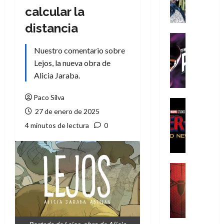
A
calcular la
m
í
distancia
m
Cine
e
Cómic
Nuestro comentario sobre
g
T
Lejos, la nueva obra de
u
h
Alicia Jaraba.
s
e
t
P
Paco Silva
a
h
Cine
27 de enero de 2025
L
a
Cómic
Crítica
a
n
4 minutos de lectura
0
S
L
t
p
i
o
i
g
m
d
a
,
Cine
e
Crítica
d
9
r
S
e
0
-
p
l
a
M
i
o
ñ
a
d
s
o