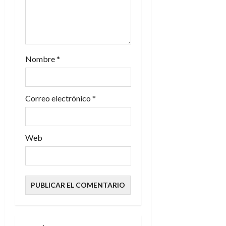
t
r
a
Nombre
*
d
Correo electrónico
*
a
s
Web