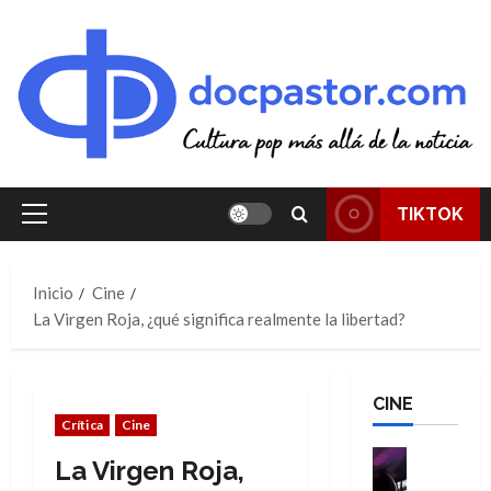
Saltar
al
contenido
TIKTOK
Menú
principal
Inicio
Cine
La Virgen Roja, ¿qué significa realmente la libertad?
CINE
Crítica
Cine
Cine
La Virgen Roja,
Cómic