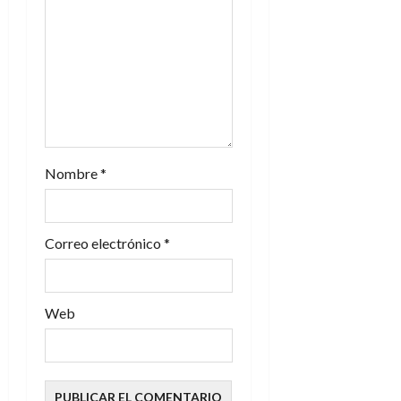
e
n
t
r
a
Nombre
*
d
Correo electrónico
*
a
s
Web