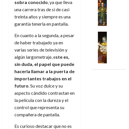
l
sobra conocido
, ya que lleva
s
Cómic
:
a
n
o
d
Series
t
s
p
una carrera tras de sí de casi
l
h
c
e
X
u
o
r
g
o
treinta años y siempre es una
t
M
-
r
:
i
i
m
o
garantía tenerla en pantalla.
a
M
a
e
m
a
e
r
r
e
p
l
e
Series
d
n
En cuanto a la segunda, a pesar
E
v
n
Análisis
o
o
r
e
a
de haber trabajado ya en
x
e
’
Cómic
p
p
a
j
j
t
l
varias series de televisión y
X
9
c
t
s
a
e
r
algún largometraje, e
ste es,
-
7
o
i
i
d
a
a
30
M
sin duda, el papel que puede
(
n
m
m
e
u
ñ
de
e
2
hacerla llamar a la puerta de
q
i
p
e
n
o
julio
n
×
u
s
importantes trabajos en el
r
m
a
de
’
4
i
m
e
o
l
futuro
. Su voz dulce y su
2026
29
9
)
s
o
s
c
e
aspecto cándido contrastan en
de
7
:
0
t
y
i
i
y
julio
la película con la dureza y el
(
A
ó
l
o
o
e
de
control que representa su
2
p
l
a
n
n
n
2026
×
compañera de pantalla.
o
a
a
e
a
d
3
0
c
f
m
s
r
a
Es curioso destacar que no es
)
a
i