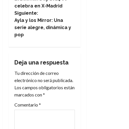
a
celebra en X-Madrid
Siguiente:
v
Ayla y los Mirror: Una
e
serie alegre, dinámica y
pop
g
a
Deja una respuesta
c
Tu dirección de correo
i
electrónico no será publicada.
Los campos obligatorios están
ó
marcados con
*
n
Comentario
*
d
e