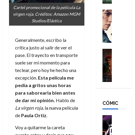
h
n
n
n
é
Cartel promocional de la película La
g
d
:
Cine
r
virgen roja. Créditos: Amazon MGM
a
Crítica
N
B
o
Studios/Elástica
d
C
e
r
e
o
l
w
a
q
r
e
D
n
u
Generalmente, escribo la
e
a
a
d
e
crítica justo al salir de ver el
s
n
y
Cine
N
n
pase. El trayecto en transporte
:
e
Crítica
,
e
u
suele ser mi momento para
L
D
r
m
w
n
a
teclear, pero hoy he hecho una
o
:
e
D
c
O
o
R
excepción.
Esta película me
j
a
a
d
m
e
o
y
pedía a gritos unas horas
m
i
s
s
r
,
para saborearla bien antes
u
s
d
c
d
m
e
de dar mi opinión.
Hablo de
CÓMIC
e
a
a
e
a
r
La virgen roja
, la nueva película
a
y
t
l
d
e
de
Paula Ortiz
.
d
o
e
o
Cine
u
e
c
v
Cómic
e
r
Voy a quitarme la careta
5
C
T
u
e
s
a
de
cuanto antes y decir que
soy