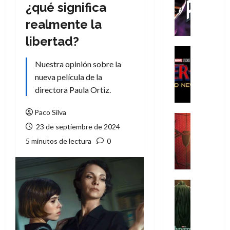
T
¿qué significa
h
realmente la
e
P
libertad?
h
Cine
a
Cómic
Nuestra opinión sobre la
Crítica
n
nueva película de la
S
t
directora Paula Ortiz.
p
o
i
m
Paco Silva
d
,
Cine
e
23 de septiembre de 2024
Crítica
9
r
S
0
5 minutos de lectura
0
-
p
a
M
i
ñ
a
d
o
n
e
Cine
s
:
r
Cómic
d
Misceláne
B
-
e
V
r
M
l
e
a
a