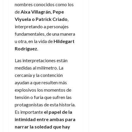
e
t
t
nombres conocidos como los
A
o
u
de
Aixa Villagrán, Pepe
p
r
r
Viyuela o Patrick Criado
,
o
n
a
interpretando a personajes
c
o
fundamentales, de una manera
a
9
l
u otra, en la vida de
Hildegart
8
de
i
Rodríguez
.
de
julio
p
julio
de
Las interpretaciones están
s
de
2026
2026
i
medidas al milímetro. La
0
s
cercanía y la contención
0
ayudan a que resulten más
7
explosivos los momentos de
de
tensión o furia que sufren las
julio
protagonistas de esta historia.
de
2026
Es importante
el papel de la
intimidad entre ambas para
0
narrar la soledad que hay