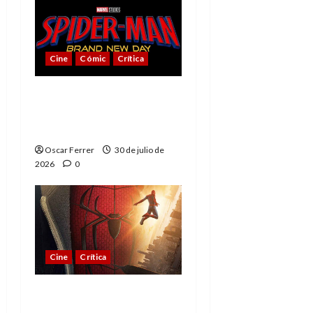
Cine
Cómic
Crítica
Spider-Man: Brand New
Day, mejor de lo
esperado
Oscar Ferrer
30 de julio de
2026
0
Cine
Crítica
Spider-Man: Brand New
Day, madurar es una