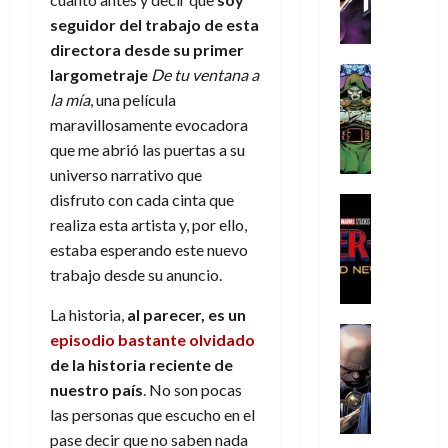
h
h
a
r
p
r
agosto
seguidor del trabajo de esta
r
e
n
t
e
e
de
i
P
d
directora desde su primer
i
r
s
2026
s
h
o
c
Cómic
largometraje
De tu ventana a
a
u
0
t
a
Reseña
l
a
d
n
la mía
, una película
L
o
n
a
l
o
a
maravillosamente evocadora
a
p
t
n
,
c
que me abrió las puertas a su
t
h
o
o
f
o
30
universo narrativo que
r
e
m
s
ó
m
de
disfruto con cada cinta que
a
r
,
t
Cine
r
julio
p
g
Cómic
N
9
realiza esta artista y, por ello,
a
m
de
l
Crítica
e
o
0
l
2026
u
estaba esperando este nuevo
e
S
d
l
a
g
l
j
trabajo desde su anuncio.
0
p
i
a
ñ
i
a
a
i
a
n
o
a
r
La historia,
al parecer, es un
a
d
d
Cómic
,
s
d
e
episodio bastante olvidado
v
e
Reseña
e
u
d
e
p
e
de la historia reciente de
r
E
l
n
e
j
e
n
nuestro país
. No son pocas
-
l
D
a
l
a
t
t
las personas que escucho en el
M
V
o
e
h
d
i
u
a
i
pase decir que no saben nada
c
s
é
e
d