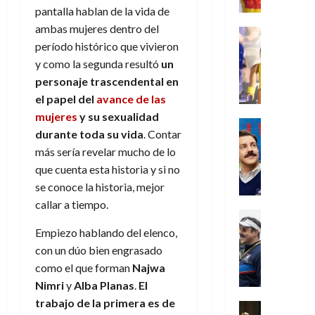
r
e
t
l
de
julio
pantalla hablan de la vida de
o
l
0
i
l
a
2026
a
de
ambas mujeres dentro del
o
k
m
o
Juguetes
s
2026
n
0
m
H
período histórico que vivieron
Análisis
e
e
d
o
0
s
o
Series
n
y como la segunda resultó
un
s
e
d
P
d
g
t
p
l
personaje trascendental en
e
l
a
a
o
e
a
M
el papel del
avance de las
a
y
n
q
r
c
a
mujeres
y su sexualidad
y
o
e
Series
u
a
i
r
durante toda su vida
. Contar
m
c
n
Cine
e
d
e
v
o
Misceláne
más sería revelar mucho de lo
u
P
a
o
n
e
C
b
a
l
que cuenta esta historia y si no
n
c
l
u
i
n
a
se conoce la historia, mejor
t
i
30
a
l
d
y
i
a
callar a tiempo.
de
31
n
y
o
m
Crítica
c
julio
f
de
d
W
Series
l
o
Empiezo hablando del elenco,
de
i
i
julio
o
T
W
a
b
2026
p
con un dúo bien engrasado
c
de
l
e
E
n
i
ó
c
2026
como el que forman
Najwa
0
a
d
R
o
l
a
i
Nimri
y
Alba Planas
.
El
c
L
0
a
s
:
l
ó
trabajo de la primera es de
u
a
w
t
u
Análisis
D
n