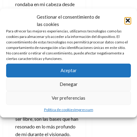
rondaba en mi cabeza desde
que salí del pase:
¿realmente
Gestionar el consentimiento de
he visto una película sobre
las cookies
un suceso de hace casi un
Para ofrecer las mejores experiencias, utilizamos tecnologías como las
siglo? Ese es uno de los
cookies para almacenar y/o acceder a la información del dispositivo. El
puntos clave.
La historia de
consentimiento de estas tecnologías nos permitirá procesar datos como el
comportamiento de navegación o las identificaciones únicas en este sitio.
Hildegart
sucedió en 1931, e
No consentir o retirar el consentimiento, puede afectar negativamente a
igual que habló a sus
ciertas características y funciones.
contemporáneos sobre sus
Aceptar
tesis en favor de la
importancia de la mujer, hoy
Denegar
día no vendría mal que se
revisarán dichos escritos y
Ver preferencias
discursos. Tanto el papel de la
Política de cookies
Impressum
mujer como el del derecho a
ser libre, son las bases que han
resonado en lo más profundo
de mí durante el visionado.