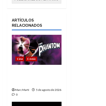
ARTÍCULOS
RELACIONADOS
Cine
Cómic
The Phantom, 90 años
del héroe que nunca
muere
Marc Martí
5 de agosto de 2026
0