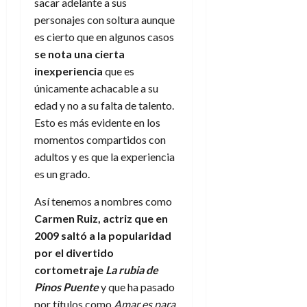
a
d
d
sacar adelante a sus
:
l
n
b
e
e
personajes con soltura aunque
27
e
i
a
i
l
l
de
es cierto que en algunos casos
l
p
l
l
a
a
julio
se nota una cierta
o
s
d
i
l
de
W
r
inexperiencia
que es
i
e
2026
d
í
W
i
s
únicamente achacable a su
l
a
n
E
0
g
y
M
edad y no a su falta de talento.
d
e
e
s
u
c
a
Esto es más evidente en los
6
n
u
n
o
momentos compartidos con
de
y
p
d
m
agosto
3
adultos y es que la experiencia
e
u
i
o
de
de
es un grado.
l
n
a
2026
c
agosto
d
t
l
de
o
Así tenemos a nombres como
0
e
o
2026
n
Carmen Ruiz, actriz que en
s
d
t
20
0
2009 saltó a la popularidad
t
e
r
de
i
por el divertido
n
julio
a
n
o
cortometraje
La rubia de
de
c
o
r
2026
u
Pinos Puente
y que ha pasado
d
e
l
por títulos como
Amar es para
0