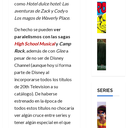
r
n
g
como
Hotel dulce hotel: Las
Cómic
t
p
r
e
a
a
:
i
Reseña
aventuras de Zack y Cody
o
o
e
o
m
p
D
B
l
r
c
e
Los magos de Waverly Place
.
o
e
29
o
r
a
M
t
q
c
r
de
c
a
n
De hecho se pueden
ver
u
a
u
i
o
julio
t
n
t
e
paralelismos con las sagas
c
e
o
f
de
o
d
e
Cine
r
u
n
n
u
High School Musical
y
Camp
2026
r
Cómic
N
y
t
l
u
a
n
Rock
, además de con
Glee
a
Misceláne
D
0
e
l
e
a
n
r
c
pesar de no ser de Disney
V
r
w
a
,
r
c
i
e
Channel (aunque hoy sí forma
o
D
s
e
e
a
o
27
n
o
parte de Disney al
a
j
l
p
m
n
de
g
m
y
o
incorporarse todos los títulos
m
o
u
julio
a
a
,
,
y
e
de 20th Television a su
de
p
e
l
d
SERIES
e
m
a
2026
j
e
r
catálogo). De haberse
o
l
e
s
o
y
e
estrenado en la época de
23
r
0
e
j
o
Juguetes
r
a
de
todos estos títulos no chocaría
e
x
Análisis
o
c
v
julio
5
s
ver algún cruce entre series y
Series
p
r
u
i
de
de
22
:
H
tener algún especial en el que
e
d
l
l
2026
agosto
de
D
u