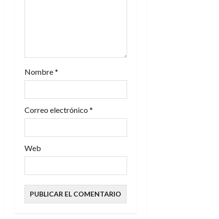
n
t
r
a
Nombre
*
d
a
Correo electrónico
*
s
Web