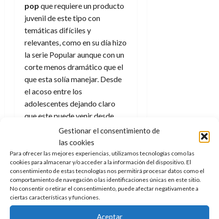
pop
que requiere un producto
juvenil de este tipo con
temáticas difíciles y
relevantes, como en su día hizo
la serie Popular aunque con un
corte menos dramático que el
que esta solía manejar. Desde
el acoso entre los
adolescentes dejando claro
que este puede venir desde
cualquiera (como bien
Gestionar el consentimiento de
sabemos los que lo sufrimos
las cookies
en nuestra etapa escolar), el
Para ofrecer las mejores experiencias, utilizamos tecnologías como las
cookies para almacenar y/o acceder a la información del dispositivo. El
problema de los prejuicios y lo
consentimiento de estas tecnologías nos permitirá procesar datos como el
complejo que es la búsqueda
comportamiento de navegación o las identificaciones únicas en este sitio.
de la propia identidad.
No consentir o retirar el consentimiento, puede afectar negativamente a
ciertas características y funciones.
Ayla y los Mirror
también
Aceptar