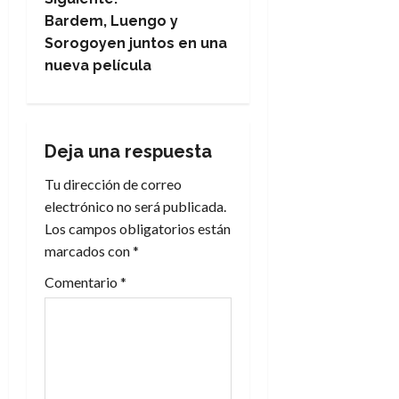
e
Bardem, Luengo y
Sorogoyen juntos en una
g
nueva película
a
c
Deja una respuesta
i
Tu dirección de correo
electrónico no será publicada.
ó
Los campos obligatorios están
n
marcados con
*
Comentario
*
d
e
e