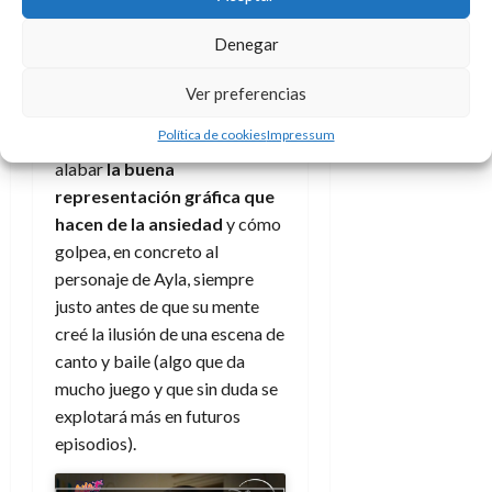
profundiza en el impacto de
las redes sociales entre los
Denegar
jóvenes y de las dolencias
mentales, aunque en ambos
Ver preferencias
casos sean males que afectan
Política de cookies
Impressum
sin importar la edad. Hay que
alabar
la buena
representación gráfica que
hacen de la ansiedad
y cómo
golpea, en concreto al
personaje de Ayla, siempre
justo antes de que su mente
creé la ilusión de una escena de
canto y baile (algo que da
mucho juego y que sin duda se
explotará más en futuros
episodios).