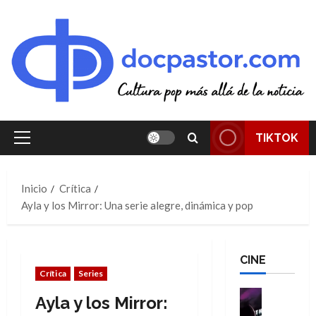
Saltar
al
contenido
TIKTOK
Menú
principal
Inicio
Crítica
Ayla y los Mirror: Una serie alegre, dinámica y pop
CINE
Crítica
Series
Cine
Ayla y los Mirror:
Cómic