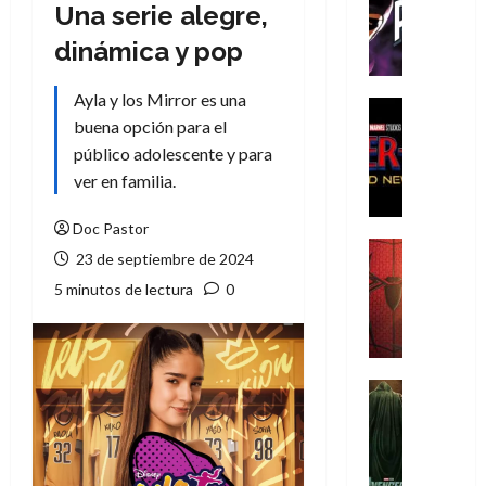
T
Una serie alegre,
h
dinámica y pop
e
P
Ayla y los Mirror es una
h
Cine
buena opción para el
a
Cómic
Crítica
n
público adolescente y para
S
t
ver en familia.
p
o
i
m
Doc Pastor
d
,
Cine
23 de septiembre de 2024
e
Crítica
9
5 minutos de lectura
0
r
S
0
-
p
a
M
i
ñ
a
d
o
n
e
Cine
s
:
r
Cómic
d
Misceláne
B
-
e
V
r
M
l
e
a
a