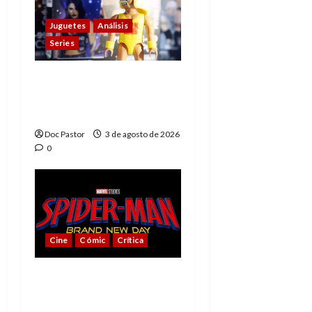
Juguetes
Análisis
Series
Playmobil y WWE Raw:
primeras impresiones
de la línea
Doc Pastor
3 de agosto de 2026
0
Cine
Cómic
Crítica
Spider-Man: Brand New
Day, mejor de lo
esperado