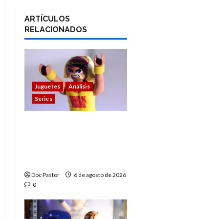
ARTÍCULOS
RELACIONADOS
Juguetes
Análisis
Series
Hulk Hogan en
Playmobil: un
homenaje a una
leyenda de la WWE
Doc Pastor
6 de agosto de 2026
0