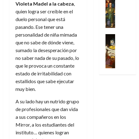
l
s
Cómic
:
a
n
Violeta Madel a la cabeza
,
o
d
Series
t
s
p
l
h
quien logra ser creíble en el
c
e
X
u
o
r
g
o
t
duelo personal que está
M
-
r
:
i
i
m
o
a
pasando. Ese tener una
M
a
e
m
a
e
r
r
personalidad de niña mimada
e
p
l
e
Series
d
n
E
v
n
que no sabe de dónde viene,
Análisis
o
o
r
e
a
x
e
’
Cómic
p
sumado la desesperación por
p
a
j
j
t
l
X
9
c
t
s
no saber nada de su pasado, lo
a
e
r
-
7
o
i
i
d
a
que le provoca un constante
a
30
M
(
n
m
m
e
u
ñ
estado de irritabilidad con
de
e
2
q
i
p
e
n
o
julio
estallidos que sabe ejecutar
n
×
u
s
r
m
a
de
muy bien.
’
4
i
m
e
o
l
2026
29
9
)
s
o
s
c
e
A su lado hay un nutrido grupo
de
7
:
0
t
y
i
i
y
julio
de profesionales que dan vida
(
A
ó
l
o
o
e
de
2
a sus compañeros en los
p
l
a
n
n
n
2026
×
o
Mirror, a los estudiantes del
a
a
e
a
d
3
0
c
f
m
instituto… quienes logran
s
r
a
)
a
i