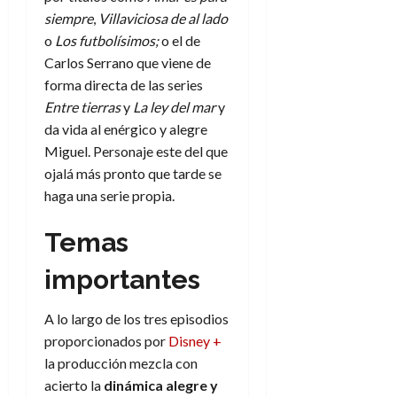
e
t
t
siempre
,
Villaviciosa de al lado
A
o
u
o
Los futbolísimos;
o el de
p
r
r
Carlos Serrano que viene de
o
n
a
c
forma directa de las series
o
a
Entre tierras
y
La ley del mar
y
9
l
da vida al enérgico y alegre
8
de
i
de
julio
Miguel. Personaje este del que
p
julio
de
ojalá más pronto que tarde se
s
de
2026
haga una serie propia.
2026
i
0
s
0
Temas
7
importantes
de
julio
de
A lo largo de los tres episodios
2026
proporcionados por
Disney +
la producción mezcla con
0
acierto la
dinámica alegre y