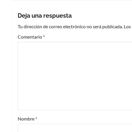
e
g
Deja una respuesta
a
Tu dirección de correo electrónico no será publicada.
Los
c
Comentario
*
i
ó
n
d
e
e
Nombre
*
n