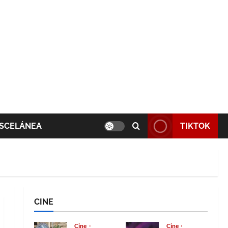
SCELÁNEA
TIKTOK
CINE
Cine
Cine