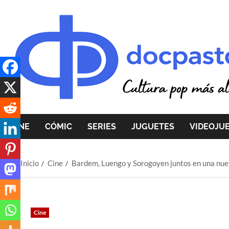
Saltar
al
contenido
CINE
CÓMIC
SERIES
JUGUETES
VIDEOJU
Inicio
Cine
Bardem, Luengo y Sorogoyen juntos en una nue
Cine