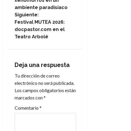
xenomorfos en un
ambiente paradisíaco
v
Siguiente:
e
Festival MUTEA 2026:
docpastor.com en el
g
Teatro Arbolé
a
c
Deja una respuesta
i
Tu dirección de correo
electrónico no será publicada.
ó
Los campos obligatorios están
n
marcados con
*
Comentario
*
d
e