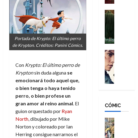
a
d
s
o
n
e
H
Cine
s
:
r
Cómic
o
d
Misceláne
B
-
m
e
V
r
M
b
l
e
a
Portada de Krypto: El último perro
a
r
h
n
n
de Krypton. Créditos: Panini Cómics.
n
e
é
g
d
:
Cine
s
r
a
Crítica
N
B
E
o
d
C
Con
Krypto: El último perro de
e
r
x
e
o
l
w
Krypton
sin duda alguna
se
a
t
q
r
e
D
n
emocionará todo aquel que,
r
u
e
a
a
d
a
e
o bien tenga o haya tenido
s
n
y
N
o
n
perro, o bien profese un
:
e
,
e
r
u
gran amor al reino animal
. El
D
CÓMIC
r
m
w
d
n
guion orquestado por
Ryan
o
:
e
D
i
c
o
North
, dibujado por Mike
R
j
a
Cine
n
a
m
e
Cómic
Norton y coloreado por Ian
o
y
a
m
s
Literatura
s
r
,
Herring consigue narrarnos el
r
u