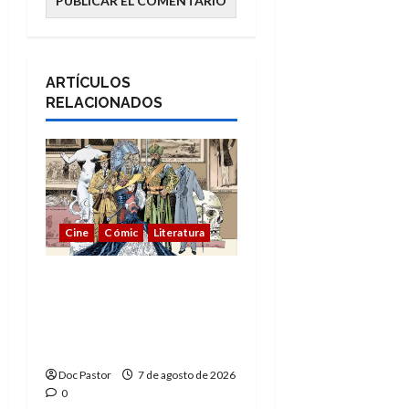
ARTÍCULOS
RELACIONADOS
Cine
Cómic
Literatura
A mí me gusta La Liga
de los Hombres
Extraordinarios (parte
1)
Doc Pastor
7 de agosto de 2026
0