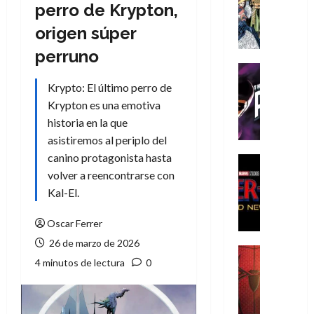
Literatura
perro de Krypton,
A
origen súper
m
í
perruno
m
Cine
e
Cómic
Krypto: El último perro de
g
T
Krypton es una emotiva
u
h
historia en la que
s
e
asistiremos al periplo del
t
P
canino protagonista hasta
a
h
Cine
L
a
Cómic
volver a reencontrarse con
Crítica
a
n
Kal-El.
S
L
t
p
i
o
Oscar Ferrer
i
g
m
26 de marzo de 2026
d
a
,
Cine
4 minutos de lectura
0
e
Crítica
d
9
r
S
e
0
-
p
l
a
M
i
o
ñ