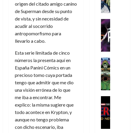
A
d
c
d
m
i
e
origen del citado amigo canino
m
a
a
e
a
o
r
de Superman desde su punto
í
y
t
l
d
s
e
de vista, y sin necesidad de
m
o
e
o
Cine
u
(
acudir al socorrido
e
c
v
Cómic
e
r
p
5
g
T
antropomorfismo para
u
e
s
a
a
de
u
h
a
r
llevarlo a cabo.
p
r
r
agosto
s
e
n
t
e
e
t
de
t
Esta serie limitada de cinco
P
d
i
r
s
2026
e
a
h
o
c
números la presenta aquí en
Cómic
a
u
1
0
L
a
Reseña
l
a
d
España Panini Cómics en un
n
)
L
a
n
a
l
o
a
precioso tomo cuya portada
a
L
t
n
,
c
tengo que admitir que me dio
7
t
i
o
o
f
o
30
de
una visión errónea de lo que
r
g
m
s
ó
m
de
agosto
me iba a encontrar. Me
a
a
,
t
Cine
r
julio
p
de
g
Cómic
explico: la misma sugiere que
d
9
a
m
de
2026
l
Crítica
e
e
0
l
todo acontece en Krypton, y
2026
u
e
S
0
d
l
a
g
l
aunque no tengo problema
j
0
p
i
o
ñ
i
a
a
con dicho escenario, iba
i
a
s
o
a
r