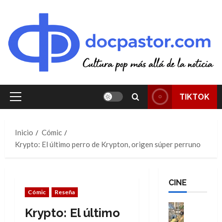
Saltar
al
contenido
TIKTOK
Menú
principal
Inicio
Cómic
Krypto: El último perro de Krypton, origen súper perruno
CINE
Cómic
Reseña
Cine
Krypto: El último
Cómic