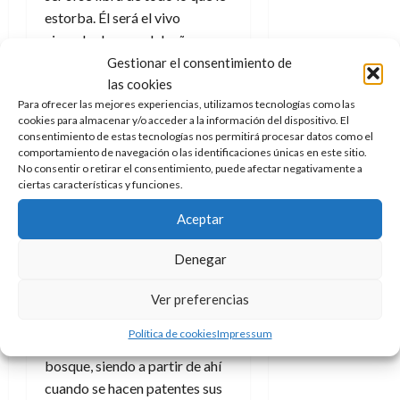
estorba. Él será el vivo
ejemplo de un mal dueño con
un buen perro, pero es que ese
Gestionar el consentimiento de
las cookies
chaval se llama Lex, con lo cual
Para ofrecer las mejores experiencias, utilizamos tecnologías como las
ya se puede imaginar quien es
cookies para almacenar y/o acceder a la información del dispositivo. El
(y será)
.
consentimiento de estas tecnologías nos permitirá procesar datos como el
comportamiento de navegación o las identificaciones únicas en este sitio.
Esa casa será sólo un hogar
No consentir o retirar el consentimiento, puede afectar negativamente a
ciertas características y funciones.
transitorio para Krypto, que
cuando asume el tipo de amo
Aceptar
que es Lex decide
abandonarlo. Pero
de vuelta
Denegar
a la soledad las cosas distan
mucho de ser fáciles
, aunque
Ver preferencias
nuestro protagonista canino
Política de cookies
Impressum
salvará a una niña perdida en el
bosque, siendo a partir de ahí
cuando se hacen patentes sus