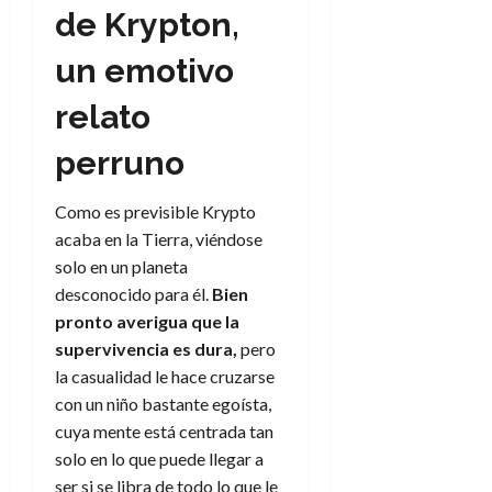
e
t
t
de Krypton,
A
o
u
p
r
un emotivo
r
o
n
a
c
o
relato
a
9
l
perruno
8
de
i
de
julio
p
julio
de
Como es previsible Krypto
s
de
2026
acaba en la Tierra, viéndose
2026
i
0
solo en un planeta
s
0
desconocido para él.
Bien
pronto averigua que la
7
supervivencia es dura,
pero
de
julio
la casualidad le hace cruzarse
de
con un niño bastante egoísta,
2026
cuya mente está centrada tan
0
solo en lo que puede llegar a
ser si se libra de todo lo que le