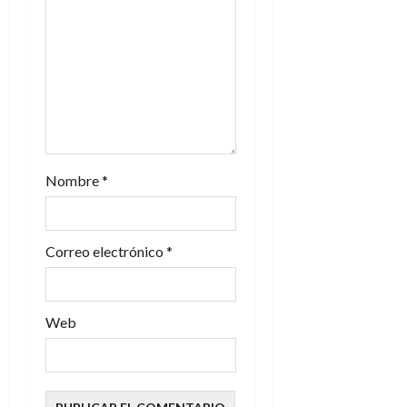
e
n
t
r
a
Nombre
*
d
a
Correo electrónico
*
s
Web