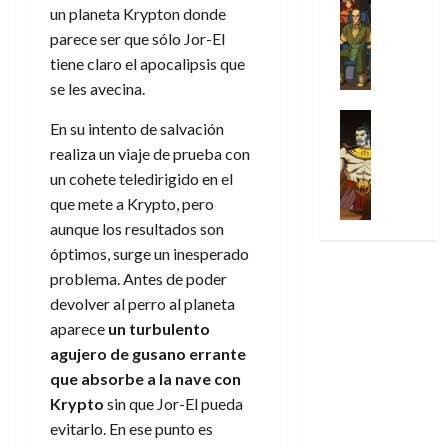
l
s
Cómic
:
n
un planeta Krypton donde
de
i
i
julio
Series
t
s
p
h
2026
p
c
parece ser que sólo Jor-El
de
X
u
o
r
o
ó
c
2026
tiene claro el apocalipsis que
0
-
r
:
i
m
a
i
se les avecina.
M
0
a
e
m
e
l
ó
e
p
l
e
Series
n
D
n
En su intento de salvación
n
Análisis
o
o
r
a
o
d
realiza un viaje de prueba con
’
Cómic
p
p
a
j
c
e
X
un cohete teledirigido en el
9
c
t
s
e
t
M
-
7
que mete a Krypto, pero
o
i
i
a
o
a
M
(
n
m
aunque los resultados son
m
u
r
r
e
2
q
i
p
n
óptimos, surge un inesperado
E
v
n
×
u
s
r
a
x
problema. Antes de poder
e
’
4
i
m
e
l
t
l
devolver al perro al planeta
9
)
s
o
s
e
r
aparece
un
turbulento
7
:
t
y
i
y
a
30
(
agujero de gusano errante
A
ó
l
o
e
ñ
de
2
p
que absorbe a la nave con
l
a
n
n
o
julio
×
o
a
Krypto
sin que Jor-El pueda
a
e
d
de
3
c
f
m
s
evitarlo. En ese punto es
a
2026
29
)
a
i