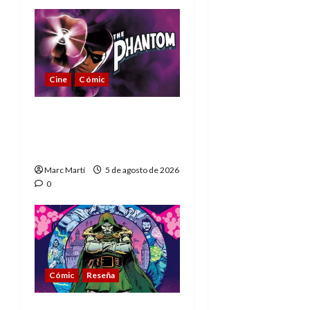
Cine
Cómic
The Phantom, 90 años
del héroe que nunca
muere
Marc Martí
5 de agosto de 2026
0
Cómic
Reseña