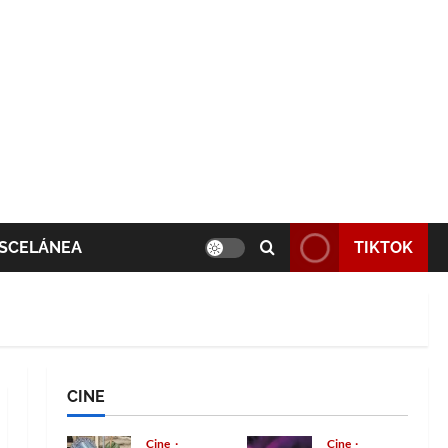
SCELÁNEA
TIKTOK
CINE
Cine
Cine