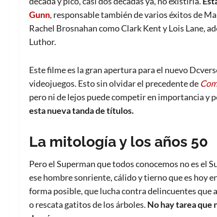
década y pico, casi dos décadas ya, no existiría.
Est
Gunn
, responsable también de varios éxitos de M
Rachel Brosnahan como Clark Kent y Lois Lane, ad
Luthor.
Este filme es la gran apertura para el nuevo Dcverso
videojuegos. Esto sin olvidar el precedente de
Com
pero ni de lejos puede competir en importancia y 
esta nueva tanda de títulos.
La mitología y los años 50
Pero el Superman que todos conocemos no es el S
ese hombre sonriente, cálido y tierno que es hoy e
forma posible, que lucha contra delincuentes que a
o rescata gatitos de los árboles.
No hay tarea que n