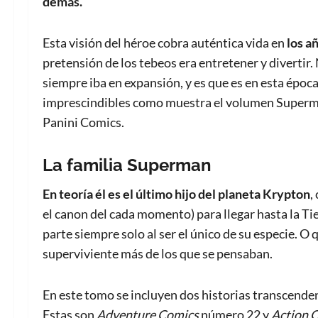
demás.
Esta visión del héroe cobra auténtica vida en
los a
pretensión de los tebeos era entretener y diverti
siempre iba en expansión, y es que es en esta époc
imprescindibles como muestra el volumen Superma
Panini Comics.
La familia Superman
En teoría él es el último hijo del planeta Krypton
,
el canon del cada momento) para llegar hasta la Tier
parte siempre solo al ser el único de su especie. O
superviviente más de los que se pensaban.
En este tomo se incluyen dos historias transcende
Estas son
Adventure Comics
número 22 y
Action 