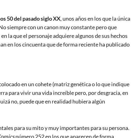
ños 50 del pasado siglo XX
, unos años en los que la única
r. No siempre con un canon muy constante pero que
a en la que el personaje adquiere algunos de sus hechos
n en los cincuenta que de forma reciente ha publicado
 colocado en un cohete (matriz genética o lo que indique
ra para vivir una vida increíble pero, por desgracia, en
 quizá no, puede que en realidad hubiera algún
ntales para su mito y muy importantes para su persona.
Comics
número 252 en los que aparecen de forma