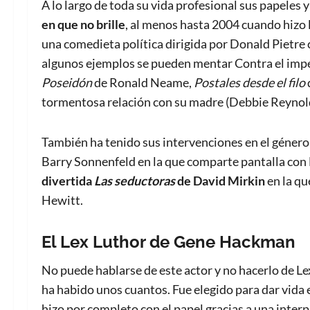
A lo largo de toda su vida profesional sus papeles 
en que no brille
, al menos hasta 2004 cuando hizo l
una comedieta política dirigida por Donald Pietre
algunos ejemplos se pueden mentar Contra el imper
Poseidón
de Ronald Neame,
Postales desde el filo
tormentosa relación con su madre (Debbie Reynol
También ha tenido sus intervenciones en el géner
Barry Sonnenfeld en la que comparte pantalla con
divertida
Las seductoras
de David Mirkin
en la qu
Hewitt.
El Lex Luthor de Gene Hackman
No puede hablarse de este actor y no hacerlo de Le
ha habido unos cuantos. Fue elegido para dar vid
hizo por completo con el papel gracias a una interp