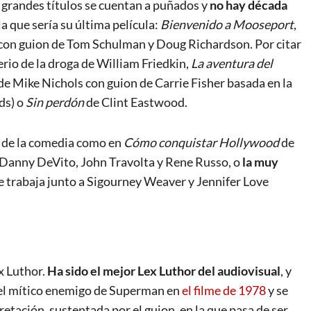
y grandes títulos se cuentan a puñados y
no hay década
a que sería su última película:
Bienvenido a Mooseport
,
 con guion de Tom Schulman y Doug Richardson. Por citar
io de la droga de William Friedkin,
La aventura del
de Mike Nichols con guion de Carrie Fisher basada en la
ds) o
Sin perdón
de Clint Eastwood.
o de la comedia como en
Cómo conquistar Hollywood
de
 Danny DeVito, John Travolta y Rene Russo, o
la muy
e trabaja junto a Sigourney Weaver y Jennifer Love
x Luthor.
Ha sido el mejor Lex Luthor del audiovisual
, y
a el mítico enemigo de Superman en
el filme de 1978
y se
retación, sustentada por el guion, en la que pasa de ser