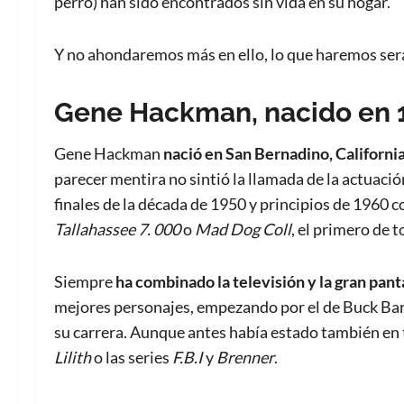
perro) han sido encontrados sin vida en su hogar.
Y no ahondaremos más en ello, lo que haremos será
Gene Hackman, nacido en 
Gene Hackman
nació en San Bernadino, Californi
parecer mentira no sintió la llamada de la actuaci
finales de la década de 1950 y principios de 1960 
Tallahassee 7. 000
o
Mad Dog Coll
, el primero de 
Siempre
ha combinado la televisión y la gran pant
mejores personajes, empezando por el de Buck B
su carrera. Aunque antes había estado también en 
Lilith
o las series
F.B.I
y
Brenner
.