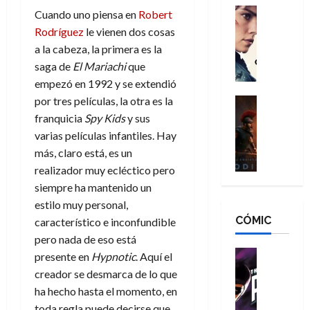
g
d
:
Cine
r
Cuando uno piensa en
Robert
a
Crítica
N
B
o
Rodríguez
le vienen dos cosas
d
C
e
r
e
a la cabeza, la primera es la
o
l
w
a
q
saga de
El Mariachi
que
r
e
D
n
u
empezó en 1992 y se extendió
e
a
a
d
e
s
n
por tres películas, la otra es la
y
Cine
N
n
:
e
Crítica
,
e
franquicia
Spy Kids
y sus
u
L
D
r
m
w
varias películas infantiles. Hay
n
a
o
:
e
D
c
más, claro está, es un
O
o
R
j
a
a
realizador muy ecléctico pero
d
m
e
o
y
m
siempre ha mantenido un
i
s
s
r
,
u
estilo muy personal,
s
d
c
d
m
e
CÓMIC
e
a
a
característico e inconfundible
e
a
r
a
y
t
l
pero nada de eso está
d
e
d
o
e
o
Cine
u
presente en
Hypnotic
. Aquí el
e
c
v
Cómic
e
r
creador se desmarca de lo que
5
C
T
u
e
s
a
de
ha hecho hasta el momento, en
h
h
a
r
p
r
agosto
toda regla puede decirse que