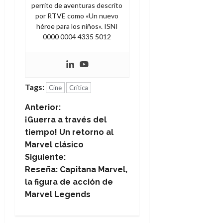
perrito de aventuras descrito
por RTVE como «Un nuevo
héroe para los niños». ISNI
0000 0004 4335 5012
Tags:
Cine
Crítica
N
Anterior:
¡Guerra a través del
a
tiempo! Un retorno al
Marvel clásico
v
Siguiente:
e
Reseña: Capitana Marvel,
la figura de acción de
g
Marvel Legends
a