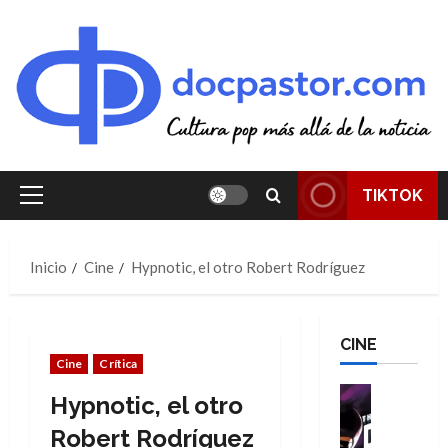
Saltar
al
contenido
TIKTOK
Menú
principal
Inicio
Cine
Hypnotic, el otro Robert Rodríguez
CINE
Cine
Crítica
Cine
Hypnotic, el otro
Cómic
T
Robert Rodríguez