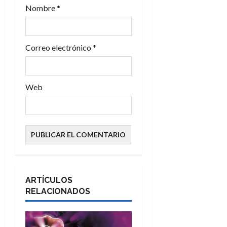
Nombre
*
d
a
Correo electrónico
*
s
Web
ARTÍCULOS
RELACIONADOS