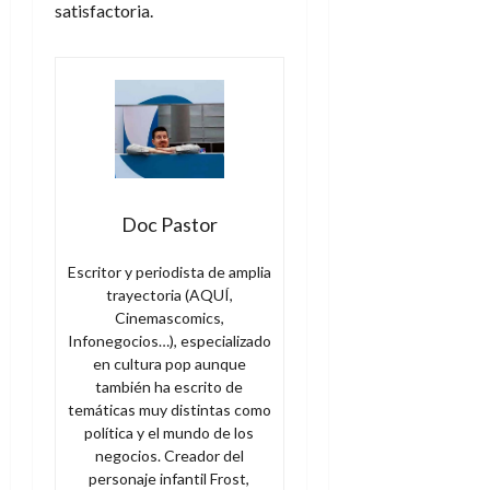
A
o
satisfactoria.
u
p
r
r
o
n
a
c
o
a
9
l
8
de
i
de
julio
p
julio
de
s
de
2026
2026
Doc Pastor
i
0
s
0
Escritor y periodista de amplia
trayectoria (AQUÍ,
7
Cinemascomics,
de
Infonegocios…), especializado
julio
en cultura pop aunque
de
también ha escrito de
2026
temáticas muy distintas como
0
política y el mundo de los
negocios. Creador del
personaje infantil Frost,