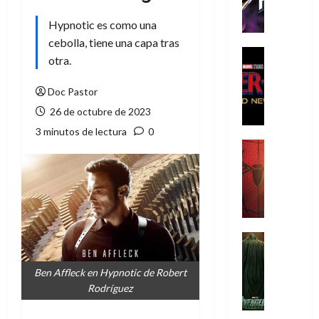
h
e
Hypnotic es como una
P
cebolla, tiene una capa tras
h
Cine
otra.
a
Cómic
Crítica
n
Doc Pastor
S
t
p
26 de octubre de 2023
o
i
m
3 minutos de lectura
0
d
,
Cine
e
Crítica
9
r
S
0
-
p
a
M
i
ñ
a
d
o
n
e
Cine
s
:
r
Cómic
d
Misceláne
B
-
e
Ben Affleck en Hypnotic de Robert
V
r
M
l
Rodríguez
e
a
a
h
n
n
n
é