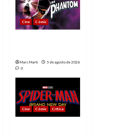
Cine
Cómic
The Phantom, 90 años
del héroe que nunca
muere
Marc Martí
5 de agosto de 2026
0
Cine
Cómic
Crítica
Spider-Man: Brand New
Day, mejor de lo