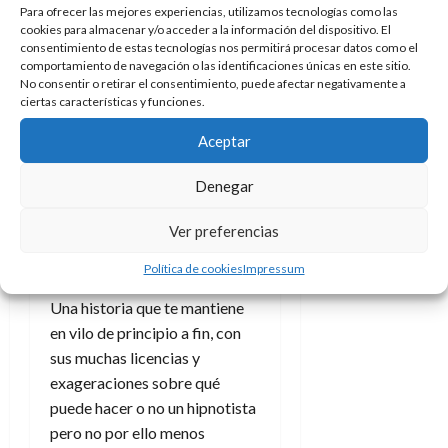
e
hábil o experimentada. Lleva
27
e
Para ofrecer las mejores experiencias, utilizamos tecnologías como las
i
a
i
l
l
de
algo más de dos décadas
cookies para almacenar y/o acceder a la información del dispositivo. El
l
p
l
l
a
a
julio
consentimiento de estas tecnologías nos permitirá procesar datos como el
como profesional y ha
o
s
d
i
l
de
W
comportamiento de navegación o las identificaciones únicas en este sitio.
participado en filmes como
r
i
e
No consentir o retirar el consentimiento, puede afectar negativamente a
2026
d
í
W
i
Predators
,
Soy Leyenda
o
Los
s
ciertas características y funciones.
l
a
n
E
0
g
y
nuevos mutantes
.
M
d
e
Aceptar
e
s
u
c
a
6
n
u
n
o
de
Hypnotic
es una película
Denegar
y
p
d
m
agosto
3
entretenida que te engaña
e
u
i
o
de
de
Ver preferencias
desde el primer minuto, pero
l
n
a
2026
c
agosto
d
t
es un engaño que nos gusta y
l
de
o
Política de cookies
Impressum
0
e
o
2026
del que queremos saber más.
n
s
d
t
Una historia que te mantiene
20
0
t
e
r
de
en vilo de principio a fin, con
i
n
julio
a
sus muchas licencias y
n
o
de
c
exageraciones sobre qué
o
r
2026
u
puede hacer o no un hipnotista
d
e
l
0
e
pero no por ello menos
t
t