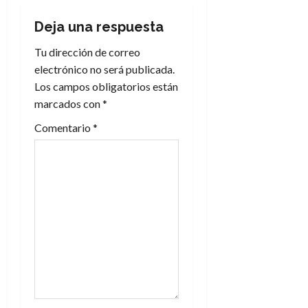
c
Deja una respuesta
i
Tu dirección de correo
electrónico no será publicada.
ó
Los campos obligatorios están
n
marcados con
*
Comentario
*
d
e
e
n
t
r
a