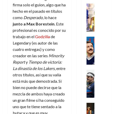
i
l
a
2026
a
de
o
k
firma solo el guion, algo que ha
m
o
Juguetes
s
2026
n
0
m
H
Análisis
hecho en el pasado en títulos
e
e
d
o
0
s
o
Series
n
s
e
como
Desperado
, lo hace
d
P
d
g
t
p
l
junto a Max Borestein
. Este
e
l
a
a
o
e
a
M
profesional es conocido por su
a
y
n
q
r
c
a
trabajo en el
Godzilla
de
y
o
e
Series
u
a
i
r
Legendary (es autor de las
m
c
n
Cine
e
d
e
v
o
Misceláne
u
P
cuatro entregas) y como
a
o
n
e
C
b
a
l
creador en las series
Minority
n
c
l
u
i
n
a
t
Report
y
Tiempo de victoria:
i
30
a
l
d
y
i
a
de
La dinastía de los Lakers
, entre
31
n
y
o
m
Crítica
c
julio
f
otros títulos, así que su valía
de
d
W
Series
l
o
de
i
i
julio
está más que demostrada. Si
o
T
W
a
b
2026
p
c
de
l
bien no puede decirse que la
e
E
n
i
ó
c
2026
0
a
d
R
mezcla de ambos haya creado
o
l
a
i
c
L
0
a
s
:
un gran filme sí ha conseguido
l
ó
u
a
w
t
u
Análisis
D
uno que te tiene sentado a la
n
l
s
Cómic
:
a
n
o
d
butaca y que es muy