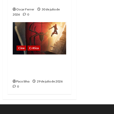
esperado
Oscar Ferrer
30 de julio de
2026
0
Cine
Crítica
Spider-Man: Brand New
Day, madurar es una
compleja aventura
Paco Silva
29 de julio de 2026
0