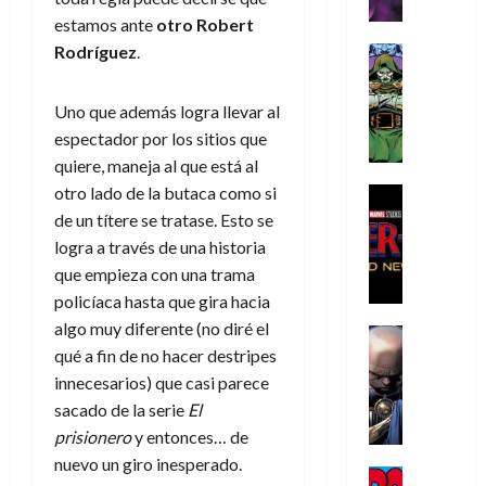
r
e
n
t
e
e
de
estamos ante
otro Robert
i
P
d
i
r
s
2026
s
h
o
Rodríguez
.
c
Cómic
a
u
0
t
a
Reseña
l
a
d
n
L
o
n
a
l
o
a
Uno que además logra llevar al
a
p
t
n
,
c
espectador por los sitios que
t
h
o
o
f
o
30
quiere, maneja al que está al
r
e
m
s
ó
m
de
a
otro lado de la butaca como si
r
,
t
Cine
r
julio
p
g
Cómic
N
9
a
m
de un títere se tratase. Esto se
de
l
Crítica
e
o
0
l
2026
u
logra a través de una historia
e
S
d
l
a
g
l
j
que empieza con una trama
0
p
i
a
ñ
i
a
a
policíaca hasta que gira hacia
i
a
n
o
a
r
a
algo muy diferente (no diré el
d
d
Cómic
,
s
d
e
v
e
qué a fin de no hacer destripes
Reseña
e
u
d
e
p
e
r
E
l
innecesarios) que casi parece
n
e
j
e
n
-
l
D
a
l
a
sacado de la serie
El
t
t
M
V
o
e
h
d
i
prisionero
y entonces… de
u
a
i
c
s
é
e
d
r
nuevo un giro inesperado.
n
g
Cómic
t
p
r
e
a