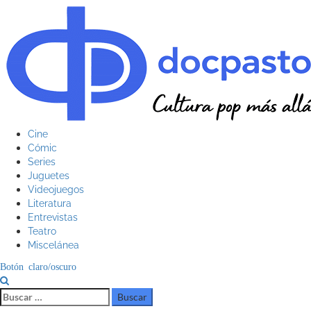
Saltar
al
contenido
Menú
Cine
principal
Cómic
Series
Juguetes
Videojuegos
Literatura
Entrevistas
Teatro
Miscelánea
Botón claro/oscuro
Buscar: