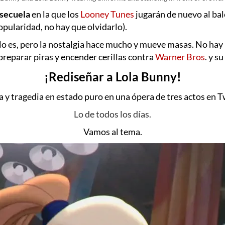
 secuela
en la que los
Looney Tunes
jugarán de nuevo al bal
ularidad, no hay que olvidarlo).
o lo es, pero la nostalgia hace mucho y mueve masas. No hay
preparar piras y encender cerillas contra
Warner Bros
. y s
¡Rediseñar a Lola Bunny!
y tragedia en estado puro en una ópera de tres actos en T
Lo de todos los días.
Vamos al tema.