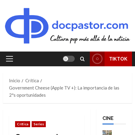
Saltar
al
contenido
TIKTOK
Menú
principal
Inicio
Crítica
Government Cheese (Apple TV +): La importancia de las
2ªs oportunidades
CINE
Crítica
Series
Cine