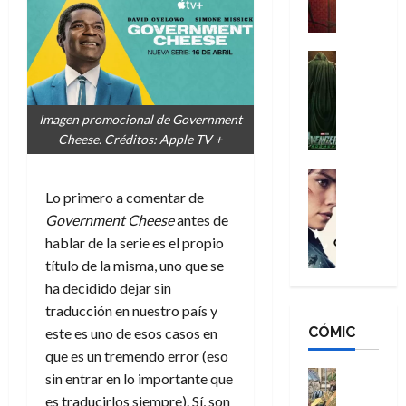
a
M
i
o
ñ
a
d
s
o
n
e
H
Cine
s
:
r
Cómic
o
d
Misceláne
B
-
m
e
V
r
M
b
l
Imagen promocional de Government
e
a
a
r
h
Cheese. Créditos: Apple TV +
n
n
n
e
é
g
d
:
Cine
s
r
a
Crítica
N
B
Lo primero a comentar de
E
o
d
C
e
r
x
e
Government Cheese
antes de
o
l
w
a
t
q
hablar de la serie es el propio
r
e
D
n
r
u
título de la misma, uno que se
e
a
a
d
a
e
ha decidido dejar sin
s
n
y
N
o
n
traducción en nuestro país y
:
e
,
e
r
u
D
CÓMIC
r
este es uno de esos casos en
m
w
d
n
o
:
e
D
que es un tremendo error (eso
i
c
o
R
j
a
Cine
n
sin entrar en lo importante que
a
m
e
Cómic
o
y
a
m
es traducirlos siempre). Sí, son