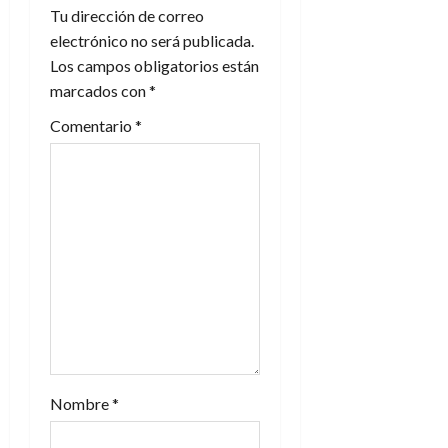
i
Tu dirección de correo
electrónico no será publicada.
ó
Los campos obligatorios están
n
marcados con
*
Comentario
*
d
e
e
n
t
r
a
Nombre
*
d