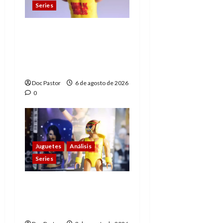
Series
Hulk Hogan en
Playmobil: un
homenaje a una
leyenda de la WWE
Doc Pastor
6 de agosto de 2026
0
Juguetes
Análisis
Series
Playmobil y WWE Raw:
primeras impresiones
de la línea