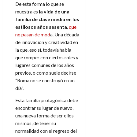
d
e
De esta forma lo que se
l
0
e
t
muestra es
la vida de una
t
A
o
u
familia de clase media en los
p
r
r
estilosos años sesenta
,
que
o
n
a
no pasan de mod
a. Una década
c
o
de innovación y creatividad en
a
9
la que, eso sí, todavía había
l
8
de
i
que romper con ciertos roles y
de
julio
p
julio
lugares comunes de los años
de
s
de
2026
previos, o como suele decirse
2026
i
“Roma no se construyó en un
0
s
0
día”.
7
Esta familia protagónica debe
de
encontrar su lugar de nuevo,
julio
una nueva forma de ser ellos
de
2026
mismos, de tener su
normalidad con el regreso del
0