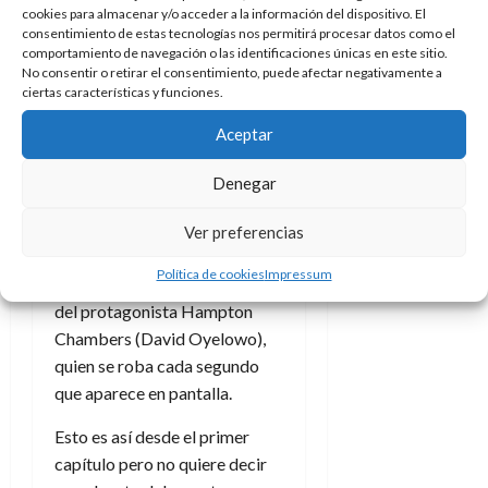
quizá más en el séptimo
cookies para almacenar y/o acceder a la información del dispositivo. El
consentimiento de estas tecnologías nos permitirá procesar datos como el
episodio, “The Woman on the
comportamiento de navegación o las identificaciones únicas en este sitio.
Roof” (“La mujer en el tejado”).
No consentir o retirar el consentimiento, puede afectar negativamente a
Sin entrar en destripes este
ciertas características y funciones.
episodios cuyo título es una
Aceptar
referencia al musical
Fiddler
on the Roof
(
El violinista en el
Denegar
tejado
) tiene el total
protagonismo de Simone
Ver preferencias
Missick,
quien interpreta a
Política de cookies
Impressum
Astoria Chambers
, la esposa
del protagonista Hampton
Chambers (David Oyelowo),
quien se roba cada segundo
que aparece en pantalla.
Esto es así desde el primer
capítulo pero no quiere decir