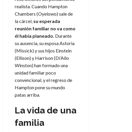
f
m
s
a
2026
29
)
a
realista. Cuando Hampton
i
a
d
d
de
:
0
l
n
b
Chambers (Oyelowo) sale de
e
e
julio
e
i
a
i
l
l
la cárcel,
su esperada
de
l
p
l
l
a
2026
a
reunión familiar no va como
o
s
d
i
l
W
él había planeado.
Durante
0
r
i
e
d
í
W
su ausencia, su esposa Astoria
i
s
l
a
n
E
g
(Missick) y sus hijos Einstein
y
M
d
e
e
s
(Ellison) y Harrison (Di’Allo
u
c
a
6
n
u
n
Winston) han formado una
o
de
y
p
d
m
unidad familiar poco
agosto
3
e
u
i
o
de
de
convencional, y el regreso de
l
n
a
2026
c
agosto
Hampton pone su mundo
d
t
l
de
o
0
patas arriba.
e
o
2026
n
s
d
t
20
0
La vida de una
t
e
r
de
i
n
julio
a
familia
n
o
de
c
o
r
2026
u