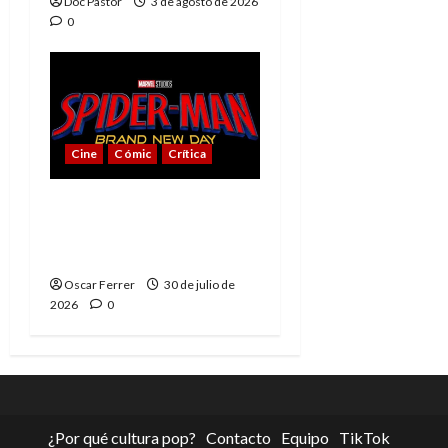
Doc Pastor
3 de agosto de 2026
0
Cine
Cómic
Crítica
Spider-Man: Brand New
Day, mejor de lo
esperado
Oscar Ferrer
30 de julio de
2026
0
¿Por qué cultura pop?
Contacto
Equipo
TikTok