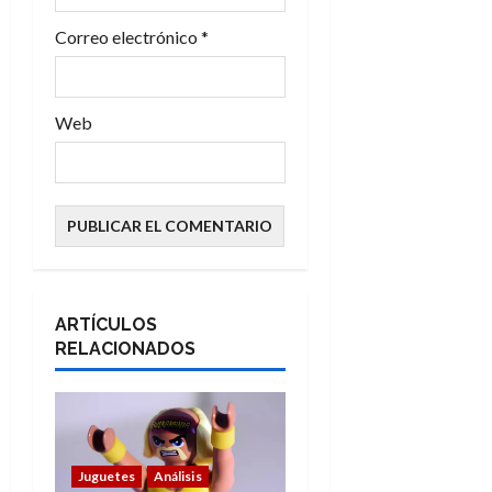
a
Correo electrónico
*
s
Web
ARTÍCULOS
RELACIONADOS
Juguetes
Análisis