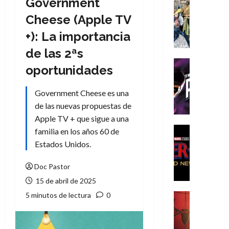
Government
Cómic
Literatura
Cheese (Apple TV
A
+): La importancia
m
í
de las 2ªs
m
Cine
oportunidades
e
Cómic
g
T
Government Cheese es una
u
h
s
de las nuevas propuestas de
e
t
P
Apple TV + que sigue a una
a
h
Cine
familia en los años 60 de
L
a
Cómic
Estados Unidos.
Crítica
a
n
S
L
t
Doc Pastor
p
i
o
15 de abril de 2025
i
g
m
d
a
5 minutos de lectura
0
,
Cine
e
Crítica
d
9
r
S
e
0
-
p
l