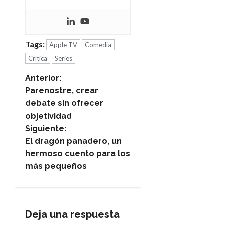
Tags:
Apple TV
Comedia
Crítica
Series
N
Anterior:
Parenostre, crear
a
debate sin ofrecer
objetividad
v
Siguiente:
e
El dragón panadero, un
hermoso cuento para los
g
más pequeños
a
c
Deja una respuesta