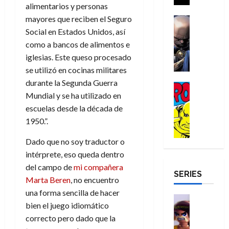
a
i
alimentarios y personas
a
s
o
a
r
a
d
mayores que reciben el Seguro
d
H
Cómic
s
d
e
v
e
Reseña
e
o
Social en Estados Unidos, así
d
e
p
e
r
E
l
m
e
j
e
como a bancos de alimentos e
n
-
l
D
b
l
a
t
iglesias. Este queso procesado
t
M
V
o
r
h
d
i
u
se utilizó en cocinas militares
a
i
c
e
é
e
d
r
durante la Segunda Guerra
n
g
Cómic
t
s
r
e
a
a
Mundial y se ha utilizado en
:
i
Reseña
o
E
o
m
p
D
B
l
escuelas desde la década de
r
x
e
o
e
29
o
r
a
M
1950.”.
t
q
c
r
de
c
a
n
u
r
u
i
o
julio
t
n
t
Dado que no soy traductor o
e
a
e
o
f
de
o
d
e
intérprete, eso queda dentro
r
o
n
n
u
2026
r
N
y
t
r
u
del campo de
mi compañera
a
n
SERIES
D
0
e
l
e
d
n
r
c
Marta Beren
, no encuentro
r
w
a
,
i
c
i
una forma sencilla de hacer
o
D
s
Juguetes
e
n
a
o
27
bien el juego idiomático
o
a
j
Análisis
l
a
m
n
de
correcto pero dado que la
Series
m
y
o
m
r
u
julio
a
H