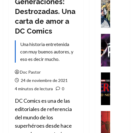
Generaciones:
Cómic
Literatura
Destrozadas. Una
A
carta de amor a
m
í
DC Comics
m
Cine
e
Cómic
Una historia entretenida
g
T
con muy buenos autores, y
u
h
eso es decir mucho.
s
e
t
P
Doc Pastor
a
h
Cine
24 de noviembre de 2021
L
a
Cómic
Crítica
a
n
4 minutos de lectura
0
S
L
t
p
DC Comics es una de las
i
o
i
g
m
editoriales de referencia
d
a
,
Cine
del mundo de los
e
Crítica
d
9
superhéroes desde hace
r
S
e
0
-
p
l