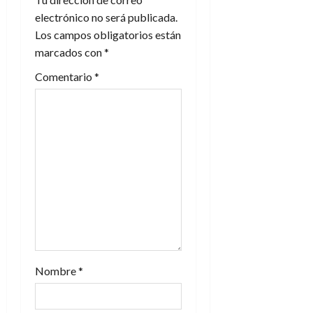
i
electrónico no será publicada.
Los campos obligatorios están
ó
marcados con
*
n
Comentario
*
d
e
e
n
t
r
a
Nombre
*
d