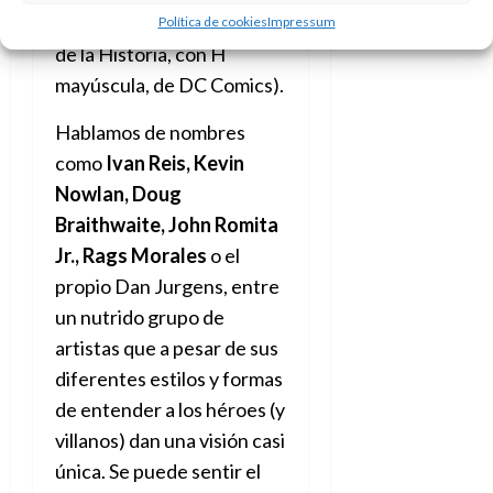
servicio de esta historia (y
Política de cookies
Impressum
de la Historia, con H
mayúscula, de DC Comics).
Hablamos de nombres
como
Ivan Reis, Kevin
Nowlan, Doug
Braithwaite, John Romita
Jr., Rags Morales
o el
propio Dan Jurgens, entre
un nutrido grupo de
artistas que a pesar de sus
diferentes estilos y formas
de entender a los héroes (y
villanos) dan una visión casi
única. Se puede sentir el