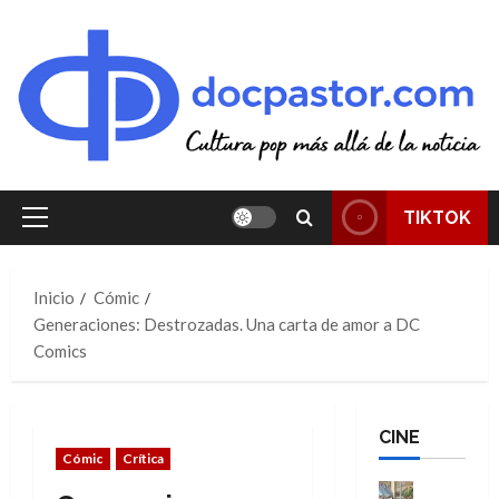
Saltar
al
contenido
TIKTOK
Menú
principal
Inicio
Cómic
Generaciones: Destrozadas. Una carta de amor a DC
Comics
CINE
Cómic
Crítica
Cine