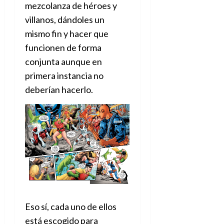
mezcolanza de héroes y
d
e
l
0
e
t
villanos, dándoles un
t
A
o
u
mismo fin y hacer que
p
r
r
funcionen de forma
o
n
a
c
conjunta aunque en
o
a
primera instancia no
9
l
8
de
deberían hacerlo.
i
de
julio
p
julio
de
s
de
2026
2026
i
0
s
0
7
de
julio
de
2026
Eso sí, cada uno de ellos
0
está escogido para