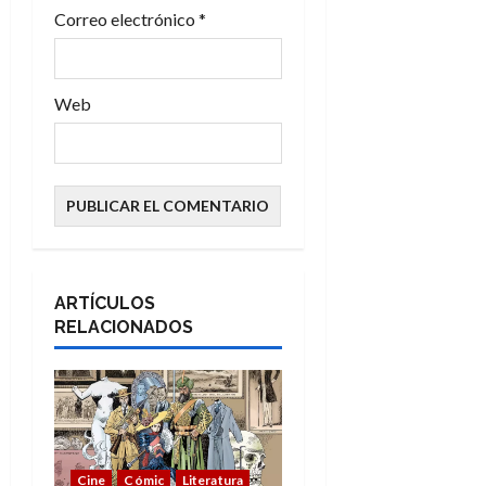
Correo electrónico
*
a
s
Web
ARTÍCULOS
RELACIONADOS
Cine
Cómic
Literatura