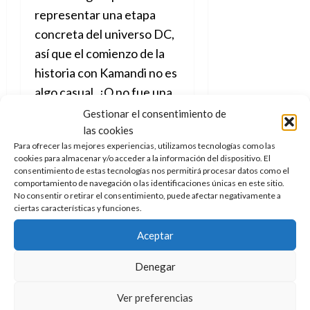
representar una etapa
concreta del universo DC,
así que el comienzo de la
historia con Kamandi no es
algo casual. ¿O no fue una
creación del gran Jack
Gestionar el consentimiento de
Kirby, el dibujante que
las cookies
Para ofrecer las mejores experiencias, utilizamos tecnologías como las
sentó las bases de Marvel
cookies para almacenar y/o acceder a la información del dispositivo. El
Comics, en su etapa en
consentimiento de estas tecnologías nos permitirá procesar datos como el
comportamiento de navegación o las identificaciones únicas en este sitio.
DC? Es una declaración de
No consentir o retirar el consentimiento, puede afectar negativamente a
intenciones tanto como
ciertas características y funciones.
una carta de amor
, un
Aceptar
amor que también queda
patente en los trazos de
Denegar
los muchos dibujantes que
Ver preferencias
ponen su talento al