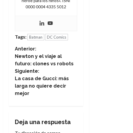
héroe para los niños». ISNI
0000 0004 4335 5012
Tags:
Batman
DC Comics
N
Anterior:
Newton y el viaje al
a
futuro: clones vs robots
Siguiente:
v
La casa de Gucci: más
e
larga no quiere decir
mejor
g
a
Deja una respuesta
c
Tu dirección de correo