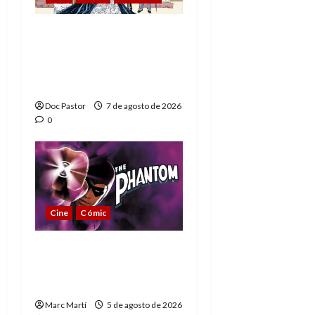
A mí me gusta La Liga
de los Hombres
Extraordinarios (parte
1)
Doc Pastor
7 de agosto de 2026
0
Cine
Cómic
The Phantom, 90 años
del héroe que nunca
muere
Marc Martí
5 de agosto de 2026