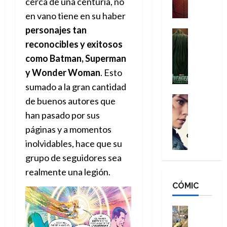
a
cerca de una centuria, no
M
i
o
ñ
en vano tiene en su haber
a
d
s
o
personajes tan
n
e
H
Cine
s
:
r
Cómic
reconocibles y exitosos
o
d
Misceláne
B
-
m
e
como Batman, Superman
V
r
M
b
l
y Wonder Woman
. Esto
e
a
a
r
h
n
sumado a la gran cantidad
n
n
e
é
g
d
:
Cine
de buenos autores que
s
r
a
Crítica
N
B
E
o
han pasado por sus
d
C
e
r
x
e
páginas y a momentos
o
l
w
a
t
q
r
e
inolvidables, hace que su
D
n
r
u
e
a
a
d
a
e
grupo de seguidores sea
s
n
y
N
o
n
realmente una legión.
:
e
,
e
r
u
D
CÓMIC
r
m
w
d
n
o
:
e
D
i
c
o
R
j
a
Cine
n
a
m
e
Cómic
o
y
a
m