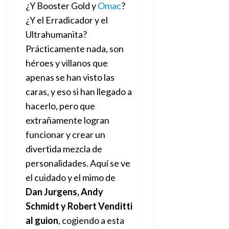
f
m
s
a
2026
¿Y Booster Gold y
Omac
?
29
)
a
i
a
d
d
de
¿Y el Erradicador y el
:
0
l
n
b
e
e
julio
e
i
Ultrahumanita?
a
i
l
l
de
l
p
l
l
a
Prácticamente nada, son
2026
a
o
s
d
i
l
W
héroes y villanos que
0
r
i
e
d
í
W
apenas se han visto las
i
s
l
a
n
E
g
y
caras, y eso si han llegado a
M
d
e
e
s
u
c
a
hacerlo, pero que
6
n
u
n
o
de
extrañamente logran
y
p
d
m
agosto
3
e
funcionar y crear un
u
i
o
de
de
l
n
a
2026
c
divertida mezcla de
agosto
d
t
l
de
o
personalidades. Aquí se ve
0
e
o
2026
n
el cuidado y el mimo de
s
d
t
20
0
t
e
Dan Jurgens, Andy
r
de
i
n
julio
a
Schmidt y Robert Venditti
n
o
de
c
al guion
, cogiendo a esta
o
r
2026
u