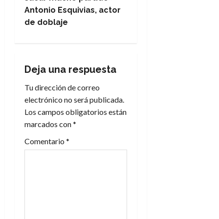
Antonio Esquivias, actor
a
de doblaje
c
i
Deja una respuesta
ó
Tu dirección de correo
n
electrónico no será publicada.
Los campos obligatorios están
d
marcados con
*
e
Comentario
*
e
n
t