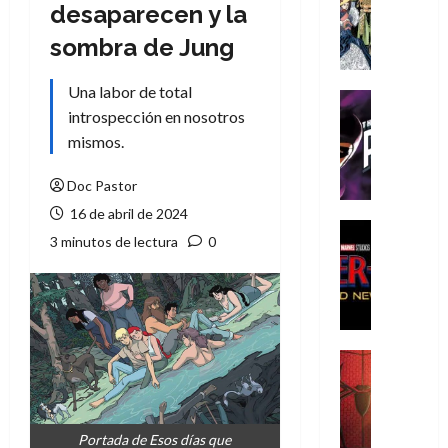
Literatura
desaparecen y la
A
sombra de Jung
m
í
Una labor de total
m
Cine
e
introspección en nosotros
Cómic
g
T
mismos.
u
h
s
e
Doc Pastor
t
P
16 de abril de 2024
a
h
Cine
3 minutos de lectura
0
L
a
Cómic
Crítica
a
n
S
L
t
p
i
o
i
g
m
d
a
,
Cine
e
Crítica
d
9
r
S
e
0
-
p
l
a
Portada de Esos días que
M
i
o
ñ