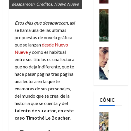
desaparecen. Créditos: Nuevo Nueve
a
d
s
o
n
e
H
Cine
s
:
r
Cómic
o
d
Esos días que desaparecen
, así
Misceláne
B
-
m
e
V
se llama una de las últimas
r
M
b
l
e
a
a
propuestas de novela gráfica
r
h
n
n
n
e
é
que se lanzan
desde Nuevo
g
d
:
Cine
s
r
Nueve
y como es habitual
a
Crítica
N
B
E
o
entre sus títulos es una lectura
d
C
e
r
x
e
que no deja indiferente, que te
o
l
w
a
t
q
hace pasar página tras página,
r
e
D
n
r
u
e
a
una lectura en la que te
a
d
a
e
s
n
y
N
enamoras de sus personajes,
o
n
:
e
,
e
r
del mundo que se crea, de la
u
D
CÓMIC
r
m
w
d
n
historia que se cuenta y del
o
:
e
D
i
c
talento de su autor, en este
o
R
j
a
Cine
n
a
caso Timothé Le Boucher.
m
e
Cómic
o
y
a
m
s
Literatura
s
r
,
r
u