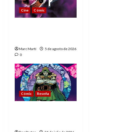
Cine
Cómic
The Phantom, 90 años
del héroe que nunca
muere
Marc Martí
5 de agosto de 2026
0
Cómic
Reseña
La tragedia del Doctor
Muerte, el mejor
villano de Marvel