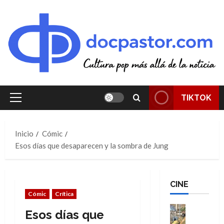
Saltar
al
contenido
TIKTOK
Menú
principal
Inicio
Cómic
Esos días que desaparecen y la sombra de Jung
CINE
Cómic
Crítica
Cine
Esos días que
Cómic