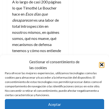
a
d
d
A lo largo de casi 200 páginas
de
:
0
l
n
b
e
e
julio
lo que Timothé Le Boucher
e
i
a
i
l
l
de
hace en
Esos días que
l
p
l
l
a
2026
a
o
desaparecen
es una labor de
s
d
i
l
W
0
r
i
total introspección en
e
d
í
W
i
s
l
a
nosotros mismos, en quiénes
n
E
g
y
M
d
e
somos, qué nos mueve, qué
e
s
u
c
a
mecanismos de defensa
6
n
u
n
o
de
tenemos y cómo nos entiende
y
p
d
m
agosto
3
el mundo que nos rodea. Una
e
u
i
o
de
de
Gestionar el consentimiento de
l
lectura ágil y amena con
n
a
2026
c
agosto
las cookies
d
t
algunos
momentos realmente
l
de
o
0
e
Para ofrecer las mejores experiencias, utilizamos tecnologías como las
o
2026
duros
, un relato que trata un
n
cookies para almacenar y/o acceder a la información del dispositivo. El
s
d
t
complejo tema psicológico de
20
consentimiento de estas tecnologías nos permitirá procesar datos como el
0
t
e
r
de
comportamiento de navegación o las identificaciones únicas en este sitio.
una manera sencilla (en parte,
i
n
No consentir o retirar el consentimiento, puede afectar negativamente a
julio
a
al menos) con
unas
n
o
ciertas características y funciones.
de
c
ilustraciones maravillosas
a
o
r
2026
u
Aceptar
la vez que deja ideas, mensajes
d
e
l
0