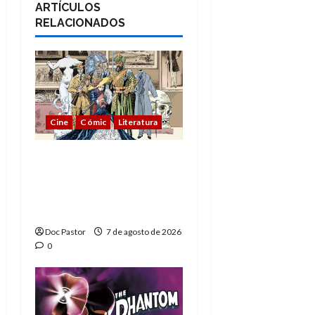
ARTÍCULOS
RELACIONADOS
Cine
Cómic
Literatura
A mí me gusta La Liga
de los Hombres
Extraordinarios (parte
1)
Doc Pastor
7 de agosto de 2026
0