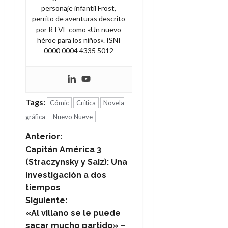
personaje infantil Frost,
perrito de aventuras descrito
por RTVE como «Un nuevo
héroe para los niños». ISNI
0000 0004 4335 5012
Tags:
Cómic
Crítica
Novela
gráfica
Nuevo Nueve
N
Anterior:
Capitán América 3
a
(Straczynsky y Saiz): Una
investigación a dos
v
tiempos
e
Siguiente:
«Al villano se le puede
g
sacar mucho partido» –