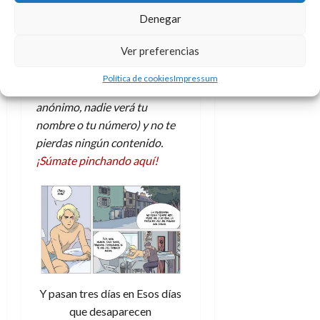
e
t
y reflexiones sobre el valor de
t
Denegar
A
o
la amistad, la vida y el paso del
u
p
r
r
tiempo.
Ver preferencias
o
n
a
c
o
Únete a nuestro canal de
Política de cookies
Impressum
a
WhatsApp (totalmente
9
l
8
de
anónimo, nadie verá tu
i
de
julio
nombre o tu número) y no te
p
julio
de
pierdas ningún contenido.
s
de
2026
¡Súmate pinchando aquí!
2026
i
0
s
0
7
de
julio
de
2026
Y pasan tres días en Esos días
0
que desaparecen