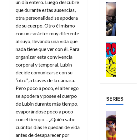
a
un día entero. Luego descubre
d
d
H
Cómic
s
d
e
v
e
que durante estas ausencias,
Reseña
e
o
d
e
p
e
r
E
otra personalidad se apodera
l
m
e
j
e
n
-
l
D
b
de su cuerpo. Otro él mismo
l
a
t
t
M
V
o
r
h
d
i
con un carácter muy diferente
u
a
i
c
e
é
e
d
al suyo, llevando una vida que
r
n
g
Cómic
t
s
r
e
a
a
nada tiene que ver con él. Para
:
i
Reseña
o
E
o
m
p
organizar esta convivencia
D
B
l
r
x
e
o
e
29
o
corporal y temporal, Lubin
r
a
M
t
q
c
r
de
c
a
n
decide comunicarse con su
u
r
u
i
o
julio
t
n
t
e
“otro”, a través de la cámara.
a
e
o
f
de
o
d
e
r
o
n
n
Pero poco a poco, el alter ego
u
2026
r
N
y
t
r
u
a
n
se apodera y posee el cuerpo
SERIES
D
0
e
l
e
d
n
r
c
de Lubin durante más tiempo,
r
w
a
,
i
c
i
evaporándose poco a poco
o
D
s
Juguetes
e
n
a
o
27
con el tiempo… ¿Quién sabe
o
a
j
Análisis
l
a
m
n
de
Series
m
y
o
cuántos días le quedan de vida
m
r
u
julio
a
H
,
,
y
antes de desaparecer por
e
i
de
e
l
u