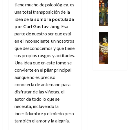
l
s
Cómic
:
n
de
i
tiene mucho de psicológica, es
i
julio
Series
t
s
p
h
2026
p
c
una total transposición de la
de
X
u
o
r
o
ó
c
2026
idea de
la sombra postulada
0
-
r
:
i
m
a
i
por Carl Gustav Jung
. Esa
M
0
a
e
m
e
l
ó
e
parte de nuestro ser que está
p
l
e
Series
n
D
n
n
Análisis
o
o
en el inconsciente, un nosotros
r
a
o
d
’
Cómic
p
p
a
j
que desconocemos y que tiene
c
e
X
9
c
t
s
e
t
sus propios rasgos y actitudes.
M
-
7
o
i
i
a
o
a
Una idea que en este tomo se
M
(
n
m
m
u
r
r
convierte en el pilar principal,
e
2
q
i
p
n
E
v
n
aunque no es preciso
×
u
s
r
a
x
e
’
4
conocerla de antemano para
i
m
e
l
t
l
9
)
s
disfrutar de las viñetas, el
o
s
e
r
7
:
t
y
i
autor da todo lo que se
y
a
30
(
A
ó
l
o
e
necesita, incluyendo la
ñ
de
2
p
l
a
n
n
o
incertidumbre y el miedo pero
julio
×
o
a
a
e
d
de
también el amor y la alegría.
3
c
f
m
s
a
2026
29
)
a
i