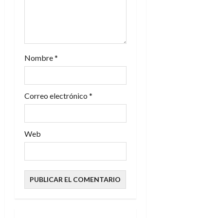
r
a
d
Nombre
*
a
s
Correo electrónico
*
Web