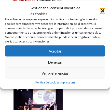
amigos. No podéis imaginar la
Gestionar el consentimiento de
sensación que tuve al poder
las cookies
escribir eso: la vida brilla más
Para ofrecer las mejores experiencias, utilizamos tecnologías como las
cuando logras hacer algo que
cookies para almacenar y/o acceder a la información del dispositivo. El
consentimiento de estas tecnologías nos permitirá procesar datos como el
sabes que es justo.
comportamiento de navegación o las identificaciones únicas en este sitio.
No consentir o retirar el consentimiento, puede afectar negativamente a
Y, aun así,
el teatro sigue
ciertas características y funciones.
despreciado
. El teatro sigue
Aceptar
siendo el hermano pobre del
cine. El teatro fue uno de los
Denegar
primeros artes en nacer y
siempre es de los últimos en
Ver preferencias
ser salvado.
Política de cookies
Impressum