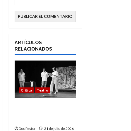
ARTÍCULOS
RELACIONADOS
Crítica
Teatro
El Festival MUTEA baja
el telón con premios y
gran teatro
Doc Pastor
21 de julio de 2026