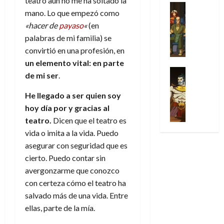
teatro aún no me ha soltado la
u
a
w
t
u
Análisis
D
n
mano. Lo que empezó como
l
s
Cómic
:
a
n
o
d
«hacer de
payaso
«
(en
Series
t
s
p
l
h
c
e
X
palabras de mi familia) se
u
o
r
g
o
t
M
-
r
:
i
convirtió en una profesión, en
i
m
o
a
M
a
e
m
a
e
un elemento vital: en parte
r
r
e
p
l
e
Series
d
n
de mi ser
.
E
v
n
Análisis
o
o
r
e
a
x
e
’
Cómic
p
p
a
j
j
He llegado a ser quien soy
t
l
X
9
c
t
s
a
e
hoy día por y gracias al
r
-
7
o
i
i
d
a
a
teatro.
Dicen que el teatro es
30
M
(
n
m
m
e
u
ñ
vida o imita a la vida. Puedo
de
e
2
q
i
p
e
n
o
julio
n
asegurar con seguridad que es
×
u
s
r
m
a
de
’
4
cierto. Puedo contar sin
i
m
e
o
l
2026
29
9
)
s
avergonzarme que conozco
o
s
c
e
de
7
:
0
t
y
i
con certeza cómo el teatro ha
i
y
julio
(
A
ó
l
o
o
e
salvado más de una vida. Entre
de
2
p
l
a
n
n
n
2026
ellas, parte de la mía.
×
o
a
a
e
a
d
3
0
c