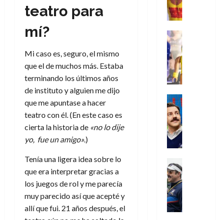
e
d
l
l
2026
agosto
teatro para
de
D
u
r
e
t
l
de
julio
o
l
0
i
l
a
2026
a
de
mí?
o
k
m
o
Juguetes
s
2026
n
0
m
H
Análisis
e
e
d
o
Mi caso es, seguro, el mismo
0
s
o
Series
n
s
e
d
P
d
g
que el de muchos más. Estaba
t
p
l
e
l
a
a
terminando los últimos años
o
e
a
M
a
y
n
q
r
c
de instituto y alguien me dijo
a
y
o
e
Series
u
a
i
que me apuntase a hacer
r
m
c
n
Cine
e
d
e
v
teatro con él. (En este caso es
o
Misceláne
u
P
a
o
n
e
cierta la historia de
«no lo dije
C
b
a
l
n
c
l
u
yo, fue un amigo»
.)
i
n
a
t
i
30
a
l
d
y
i
a
de
Tenía una ligera idea sobre lo
31
n
y
o
m
Crítica
c
julio
f
de
d
que era interpretar gracias a
W
Series
l
o
de
i
i
julio
o
T
W
los juegos de rol y me parecía
a
b
2026
p
c
de
l
e
E
n
i
muy parecido así que acepté y
ó
c
2026
0
a
d
R
o
l
a
allí que fui. 21 años después, el
i
c
L
0
a
s
:
l
ó