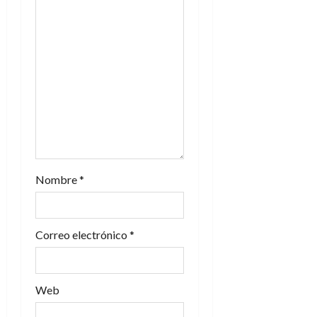
e
e
n
t
r
a
d
Nombre
*
a
s
Correo electrónico
*
Web