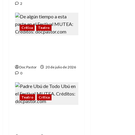
2
Crítica
Teatro
Festival MUTEA: De
algún tiempo a esta
parte y la tragedia
Doc Pastor
20 de julio de 2026
0
Teatro
Crítica
Festival MUTEA: Todo
Ubú y el teatro del
absurdo