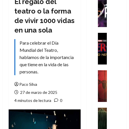
El regalo del
Cómic
T
teatro o la forma
h
de vivir 1000 vidas
e
P
en una sola
h
Cine
a
Cómic
Para celebrar el Día
Crítica
n
Mundial del Teatro,
S
t
hablamos de la importancia
p
o
que tiene en la vida de las
i
m
d
personas.
,
Cine
e
Crítica
9
r
S
Paco Silva
0
-
p
a
27 de marzo de 2025
M
i
ñ
4 minutos de lectura
0
a
d
o
n
e
Cine
s
:
r
Cómic
d
Misceláne
B
-
e
V
r
M