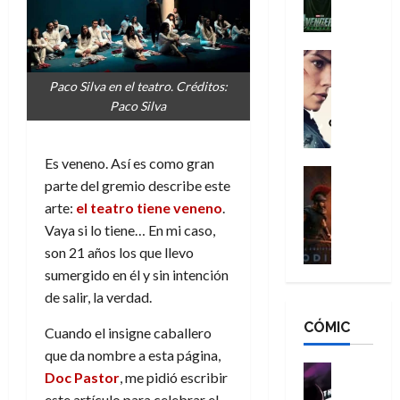
l
e
a
a
h
n
n
n
é
g
d
:
Cine
r
a
Crítica
N
B
o
Paco Silva en el teatro. Créditos:
d
C
e
r
e
Paco Silva
o
l
w
a
q
r
e
D
n
u
e
a
a
d
e
Es veneno. Así es como gran
s
n
y
Cine
N
n
parte del gremio describe este
:
e
Crítica
,
e
u
arte:
el teatro tiene veneno
.
L
D
r
m
w
n
a
o
Vaya si lo tiene… En mi caso,
:
e
D
c
O
o
R
son 21 años los que llevo
j
a
a
d
m
e
o
y
sumergido en él y sin intención
m
i
s
s
r
,
u
de salir, la verdad.
s
d
c
d
m
e
CÓMIC
e
a
a
e
a
Cuando el insigne caballero
r
a
y
t
l
d
que da nombre a esta página,
e
d
o
e
o
Cine
u
Doc Pastor
, me pidió escribir
e
c
v
Cómic
e
r
5
este artículo para celebrar el