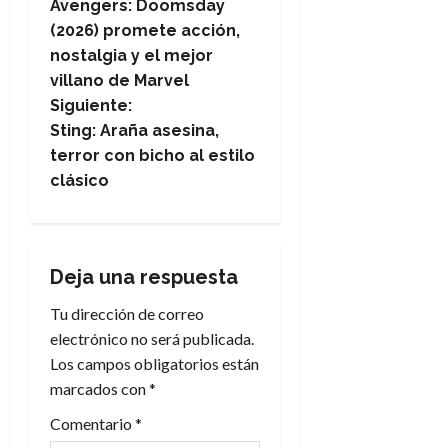
Avengers: Doomsday
a
(2026) promete acción,
nostalgia y el mejor
v
villano de Marvel
e
Siguiente:
Sting: Araña asesina,
g
terror con bicho al estilo
clásico
a
c
i
Deja una respuesta
Tu dirección de correo
ó
electrónico no será publicada.
n
Los campos obligatorios están
marcados con
*
d
Comentario
*