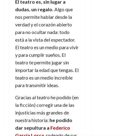
El teatro es, sin lugar a
d
e
l
0
dudas, un regalo.
Algo que
e
t
t
A
o
nos permite hablar desde la
u
p
r
verdad y el corazón abierto
r
o
n
a
para no ocultar nada: todo
c
o
está a la vista del espectador.
a
9
El teatro es un medio para vivir
l
8
de
y para cumplir sueños. El
i
de
julio
teatro te permite jugar sin
p
julio
de
s
de
importar la edad que tengas. El
2026
2026
i
teatro es un medio increíble
0
s
para transmitir ideas.
0
Gracias al teatro he podido (en
7
de
la ficción) corregir una de las
julio
injusticias más grandes de
de
nuestra historia:
he podido
2026
dar sepultura a
Federico
0
García Lorca
, rodeado de sus