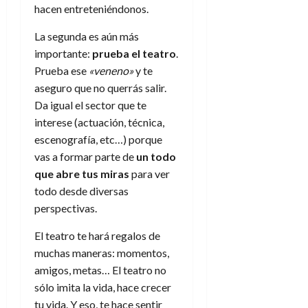
hacen entreteniéndonos.
La segunda es aún más
importante:
prueba el teatro
.
Prueba ese
«veneno»
y te
aseguro que no querrás salir.
Da igual el sector que te
interese (actuación, técnica,
escenografía, etc…) porque
vas a formar parte de
un todo
que abre tus miras
para ver
todo desde diversas
perspectivas.
El teatro te hará regalos de
muchas maneras: momentos,
amigos, metas… El teatro no
sólo imita la vida, hace crecer
tu vida. Y eso, te hace sentir