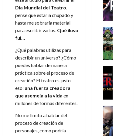
C
T
u
e
s
a
de
Día Mundial del Teatro
,
h
h
a
r
p
r
agosto
pensé que estaría chupado y
r
e
n
t
e
e
de
i
P
d
i
hasta me sobraría material
r
s
2026
s
h
o
c
Cómic
a
para escribir varios.
Qué iluso
u
0
t
a
Reseña
l
a
d
n
fui…
L
o
n
a
l
o
a
a
p
t
n
,
¿Qué palabras utilizas para
c
t
h
o
o
f
o
describir un universo? ¿Cómo
30
r
e
m
s
ó
m
de
puedes hablar de manera
a
r
,
t
Cine
r
julio
p
práctica sobre el proceso de
g
Cómic
N
9
a
m
de
l
creación? El teatro es justo
Crítica
e
o
0
l
2026
u
e
S
eso:
una fuerza creadora
d
l
a
g
l
j
0
p
i
a
ñ
que asemeja a la vida
en
i
a
a
i
a
n
o
a
r
millones de formas diferentes.
a
d
d
Cómic
,
s
d
e
v
e
Reseña
e
No me limito a hablar del
u
d
e
p
e
r
E
l
n
e
j
e
proceso de creación de
n
-
l
D
a
l
a
t
personajes, como podría
t
M
V
o
e
h
d