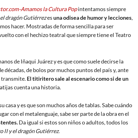
tor.com-Amamos la Cultura Pop
intentamos siempre
 el dragón Gutiérrez
es
una odisea de humor y lecciones
,
amos hacer. Mostradas de forma sencilla para ser
elto con el hechizo teatral que siempre tiene el Teatro
manos de Iñaqui Juárez y es que como suele decirse la
e décadas, de bolos por muchos puntos del país y, ante
e transmite.
El titiritero sale al escenario como si de un
atijas cuenta una historia.
 su casa y es que son muchos años de tablas. Sabe cuándo
gar con el metalenguaje, sabe ser parte de la obra en el
stentes.
Da igual si estos son niños o adultos, todos los
 II y el dragón Gutiérrez
.