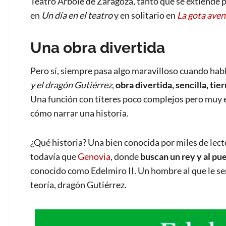
Teatro Arbolé de Zaragoza, tanto que se extiende 
en
Un día en el teatro
y en solitario en
La gota aven
Una obra divertida
Pero sí, siempre pasa algo maravilloso cuando habl
y el dragón Gutiérrez
,
obra divertida, sencilla, ti
Una función con títeres poco complejos pero muy efi
cómo narrar una historia.
¿Qué historia? Una bien conocida por miles de lec
todavía que
Genovia
, donde
buscan un rey y al pu
conocido como Edelmiro II. Un hombre al que le se
teoría, dragón Gutiérrez.