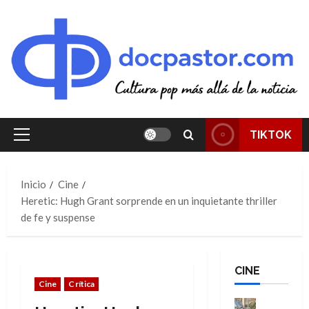
Saltar
al
contenido
TIKTOK
Menú
principal
Inicio
Cine
Heretic: Hugh Grant sorprende en un inquietante thriller
de fe y suspense
CINE
Cine
Crítica
Cine