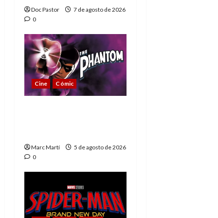
Doc Pastor
7 de agosto de 2026
0
Cine
Cómic
The Phantom, 90 años
del héroe que nunca
muere
Marc Martí
5 de agosto de 2026
0