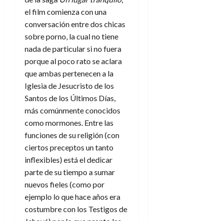
f
m
s
a
2026
29
)
a
i
el film comienza con una
a
d
d
de
:
0
l
n
b
e
conversación entre dos chicas
e
julio
e
i
a
i
l
l
de
sobre porno, la cual no tiene
l
p
l
l
a
2026
a
nada de particular si no fuera
o
s
d
i
l
W
porque al poco rato se aclara
0
r
i
e
d
í
W
que ambas pertenecen a la
i
s
l
a
n
E
g
y
Iglesia de Jesucristo de los
M
d
e
e
s
Santos de los Últimos Días,
u
c
a
6
n
u
n
o
más comúnmente conocidos
de
y
p
d
m
agosto
como mormones. Entre las
3
e
u
i
o
de
de
funciones de su religión (con
l
n
a
2026
c
agosto
ciertos preceptos un tanto
d
t
l
de
o
0
inflexibles) está el dedicar
e
o
2026
n
s
parte de su tiempo a sumar
d
t
20
0
t
e
nuevos fieles (como por
r
de
i
n
julio
a
ejemplo lo que hace años era
n
o
de
c
costumbre con los Testigos de
o
r
2026
u