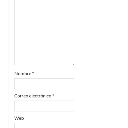
e
e
n
t
r
a
d
Nombre
*
a
s
Correo electrónico
*
Web