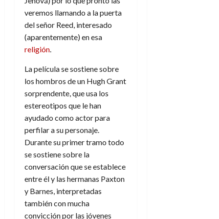
Jehová) por lo que pronto las
d
e
l
0
veremos llamando a la puerta
e
t
t
del señor Reed, interesado
A
o
u
p
(aparentemente) en esa
r
r
o
n
religión
.
a
c
o
La película se sostiene sobre
a
9
l
los hombros de un Hugh Grant
8
de
i
de
sorprendente, que usa los
julio
p
julio
de
estereotipos que le han
s
de
2026
ayudado como actor para
2026
i
perfilar a su personaje.
0
s
0
Durante su primer tramo todo
se sostiene sobre la
7
conversación que se establece
de
julio
entre él y las hermanas Paxton
de
y Barnes, interpretadas
2026
también con mucha
0
convicción por las jóvenes