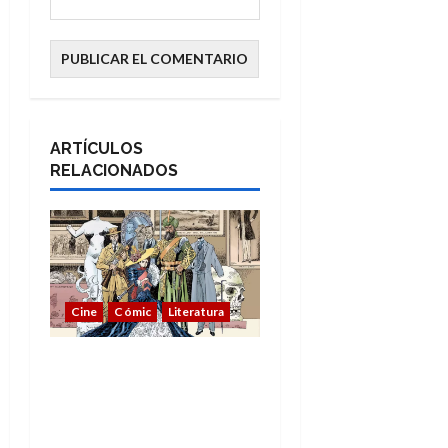
ARTÍCULOS
RELACIONADOS
Cine
Cómic
Literatura
A mí me gusta La Liga
de los Hombres
Extraordinarios (parte
1)