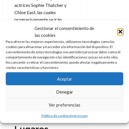
actrices Sophie Thatcher y
Chloe East, las cuales
progresivamente se irán
dando cuenta de que la
Gestionar el consentimiento de
conversación empieza a
las cookies
derivar hacia temas más
Para ofrecer las mejores experiencias, utilizamos tecnologías como las
cookies para almacenar y/o acceder a la información del dispositivo. El
incómodos.
consentimiento de estas tecnologías nos permitirá procesar datos como el
comportamiento de navegación o las identificaciones únicas en este sitio.
No consentir o retirar el consentimiento, puede afectar negativamente a
ciertas características y funciones.
Aceptar
Denegar
Momento de Heretic.
Ver preferencias
Créditos: DeAPlaneta
Política de cookies
Impressum