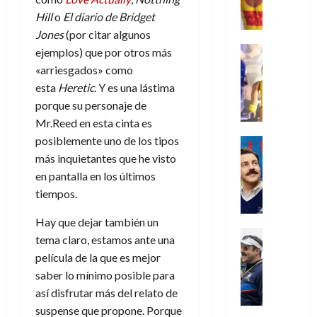
,
,
y
e
i
de
e
l
u
Hill
o
El diario de Bridget
e
m
a
2026
j
o
r
l
l
e
s
Jones
(por citar algunos
o
s
e
23
0
k
e
j
o
Juguetes
ejemplos) que por otros más
r
(
de
H
x
Análisis
o
c
v
p
«arriesgados» como
julio
5
o
Series
p
r
u
i
a
de
de
esta
Heretic
. Y es una lástima
P
g
e
d
l
l
2026
r
agosto
porque su personaje de
l
a
r
e
t
l
t
de
a
Mr.Reed en esta cinta es
0
n
i
l
a
2026
a
e
y
e
posiblemente uno de los tipos
m
o
Series
s
n
1
0
m
n
Cine
e
e
más inquietantes que he visto
d
o
)
o
Misceláne
P
n
s
e
en pantalla en los últimos
d
C
b
l
t
p
l
e
tiempos.
7
u
i
a
o
e
a
M
de
a
l
y
q
r
c
Hay que dejar también un
a
agosto
n
y
m
Crítica
u
a
i
de
r
tema claro, estamos ante una
d
W
Series
o
e
d
e
2026
v
película de la que es mejor
o
T
W
b
a
o
n
e
saber lo mínimo posible para
l
0
e
E
i
n
c
l
a
así disfrutar más del relato de
d
R
l
t
i
30
c
L
a
suspense que propone. Porque
:
i
a
de