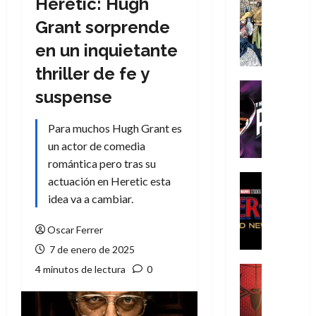
Heretic: Hugh
Cómic
Literatura
Grant sorprende
A
en un inquietante
m
í
thriller de fe y
m
Cine
suspense
e
Cómic
g
T
Para muchos Hugh Grant es
u
h
s
un actor de comedia
e
t
P
romántica pero tras su
a
h
Cine
actuación en Heretic esta
L
a
Cómic
idea va a cambiar.
Crítica
a
n
S
L
t
Oscar Ferrer
p
i
o
7 de enero de 2025
i
g
m
d
a
4 minutos de lectura
0
,
Cine
e
Crítica
d
9
r
S
e
0
-
p
l