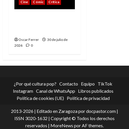
Cine
Cómic
Crítica
Spider-Man: Brand New
Day, mejor de lo
esperado
Oscar Ferrer
30 de julio de
2026
0
¿Por qué cultura pop?
Contacto
Equipo
TikTok
Instagram
Canal de WhatsApp
Libros publicados
Política de cookies (UE)
Política de privacidad
2013-2026 | Editado en Zaragoza por docpastor.com |
ISSN 3020-1632 | Copyright © Todos los derechos
reservados
|
MoreNews
por AF themes.