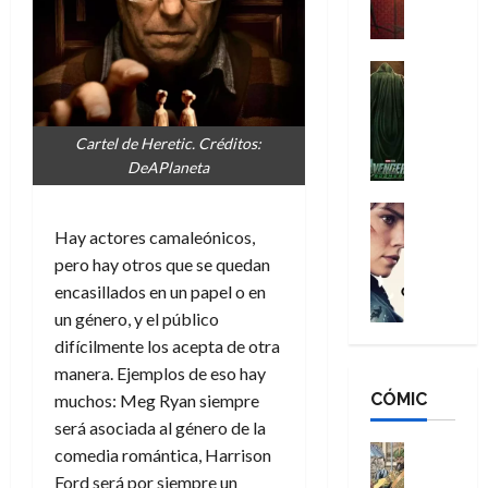
a
M
i
o
ñ
a
d
s
o
n
e
H
Cine
s
:
r
Cómic
o
d
Misceláne
B
-
m
e
V
r
M
b
l
Cartel de Heretic. Créditos:
e
a
a
r
h
DeAPlaneta
n
n
n
e
é
g
d
:
Cine
s
r
a
Crítica
N
B
Hay actores camaleónicos,
E
o
d
C
e
r
x
e
pero hay otros que se quedan
o
l
w
a
t
q
encasillados en un papel o en
r
e
D
n
r
u
un género, y el público
e
a
a
d
a
e
difícilmente los acepta de otra
s
n
y
N
o
n
manera. Ejemplos de eso hay
:
e
,
e
r
u
D
CÓMIC
r
muchos: Meg Ryan siempre
m
w
d
n
o
:
e
D
será asociada al género de la
i
c
o
R
j
a
Cine
n
comedia romántica, Harrison
a
m
e
Cómic
o
y
a
m
Ford será por siempre un