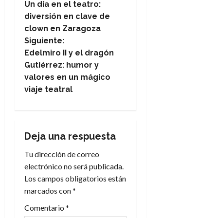
Un día en el teatro:
a
diversión en clave de
clown en Zaragoza
v
Siguiente:
e
Edelmiro II y el dragón
Gutiérrez: humor y
g
valores en un mágico
viaje teatral
a
c
i
Deja una respuesta
Tu dirección de correo
ó
electrónico no será publicada.
n
Los campos obligatorios están
marcados con
*
d
Comentario
*