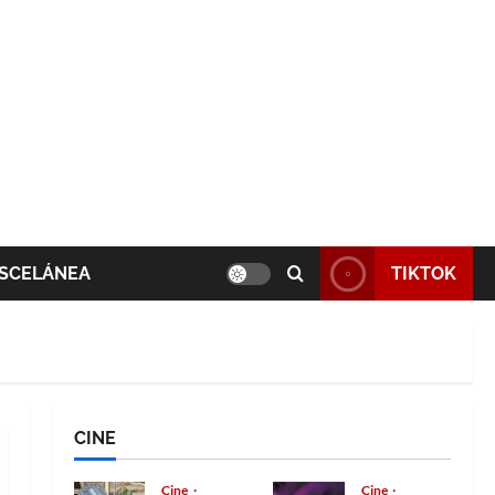
SCELÁNEA
TIKTOK
CINE
Cine
Cine