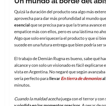
Un mundo al borde del ab
Quizá la duración del producto sea algo más exten
aprovecha para dar más profundidad al mundo que se
esencial
que se precisa para que la trama avance es
empatice más con ellos, pero es una lástima no aho
Algo que solo enriquecería el producto y que si bie
sucede en una futura entrega que bien podría ser s
El trabajo de Demián Rugna es bueno, sabe qué hace
alcance y con solo un visionado es fácil explicarse 
vista en Argentina. No negaré que según avanzaba 
sería perfecto para
llevar
En tierra de demonios
al
minutos.
Cuando la maldad acecha
juega con el terror y con
y sórdida en los momentos precisos.
A pesar de no