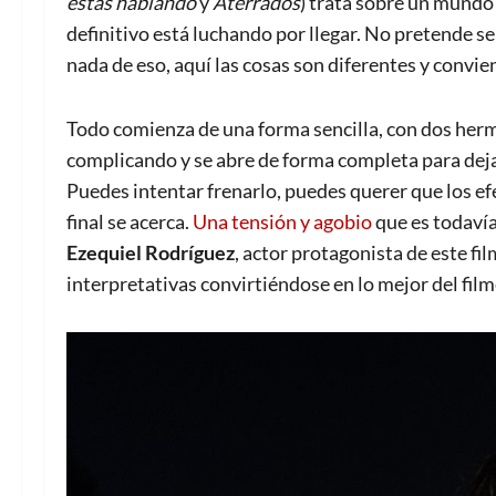
estás hablando
y
Aterrados
) trata sobre un mundo
definitivo está luchando por llegar. No pretende se
nada de eso, aquí las cosas son diferentes y convie
Todo comienza de una forma sencilla, con dos herm
complicando y se abre de forma completa para dejar 
Puedes intentar frenarlo, puedes querer que los ef
final se acerca.
Una tensión y agobio
que es todavía
Ezequiel Rodríguez
, actor protagonista de este f
interpretativas convirtiéndose en lo mejor del film