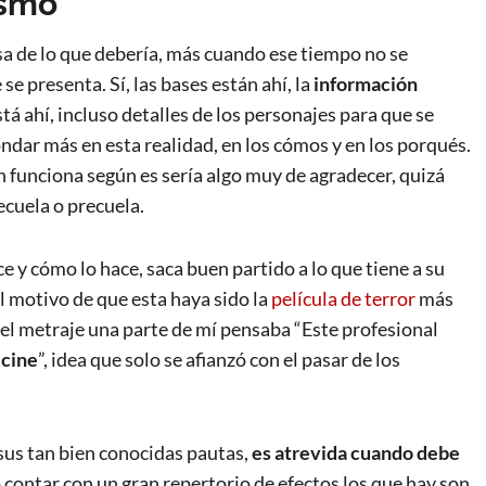
ismo
sa de lo que debería, más cuando ese tiempo no se
 presenta. Sí, las bases están ahí, la
información
tá ahí, incluso detalles de los personajes para que se
ndar más en esta realidad, en los cómos y en los porqués.
n funciona según es sería algo muy de agradecer, quizá
ecuela o precuela.
 y cómo lo hace, saca buen partido a lo que tiene a su
el motivo de que esta haya sido la
película de terror
más
el metraje una parte de mí pensaba “Este profesional
 cine
”, idea que solo se afianzó con el pasar de los
 sus tan bien conocidas pautas,
es atrevida cuando debe
 contar con un gran repertorio de efectos los que hay son