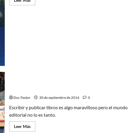
Leer Más
más
acerca
de
Doctor
Who:
Un
viaje
hasta
Alicantardis
8 mitos sobre publicar libros
Doc Pastor
30 de septiembre de 2014
0
Escribir y publicar libros es algo maravilloso pero el mundo
editorial no lo es tanto.
Leer
Leer Más
más