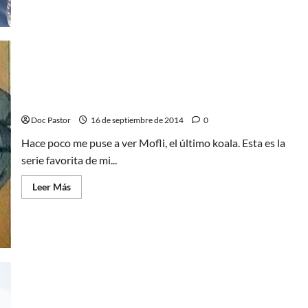
acerca
de
8
mitos
sobre
publicar
libros
Bob Detroit, un periodista adelantado a su época
Doc Pastor
16 de septiembre de 2014
0
Hace poco me puse a ver Mofli, el último koala. Esta es la
serie favorita de mi...
Leer
Leer Más
más
acerca
de
Bob
Detroit,
un
periodista
adelantado
a
su
época