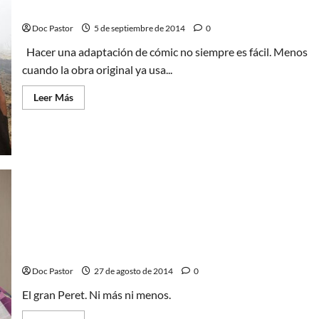
Hércules con Dwayne Johnson: vuelve la leyenda
Doc Pastor
5 de septiembre de 2014
0
Hacer una adaptación de cómic no siempre es fácil. Menos
cuando la obra original ya usa...
Leer
Leer Más
más
acerca
de
Hércules
con
Dwayne
Johnson:
vuelve
la
leyenda
Peret, una charla con un veterano
Doc Pastor
27 de agosto de 2014
0
El gran Peret. Ni más ni menos.