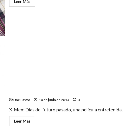
Leer
Leer Más
más
acerca
de
Peret,
una
charla
con
un
veterano
X-Men: Días del futuro pasado
Doc Pastor
10 de junio de 2014
0
X-Men: Días del futuro pasado, una película entretenida.
Leer
Leer Más
más
acerca