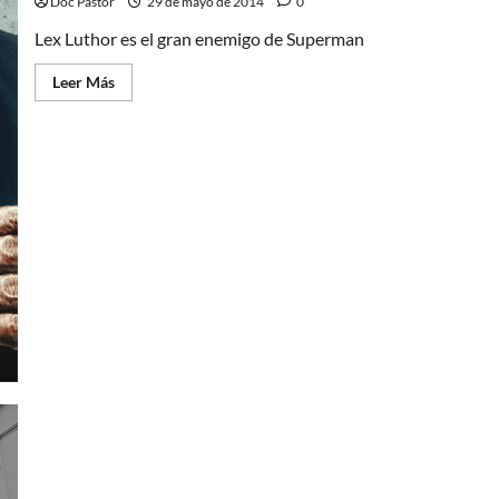
Doc Pastor
29 de mayo de 2014
0
Lex Luthor es el gran enemigo de Superman
Leer
Leer Más
más
acerca
de
Lex
Luthor,
la
mente
de
América