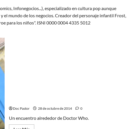
omics, Infonegocios...), especializado en cultura pop aunque
y el mundo de los negocios. Creador del personaje infantil Frost,
oe para los niños". ISNI 0000 0004 4335 5012
Doctor Who: Un viaje hasta Alicantardis
Doc Pastor
28 de octubre de 2014
0
Un encuentro alrededor de Doctor Who.
Leer