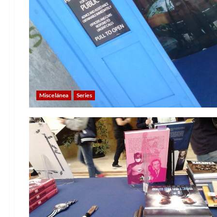
Miscelánea
Series