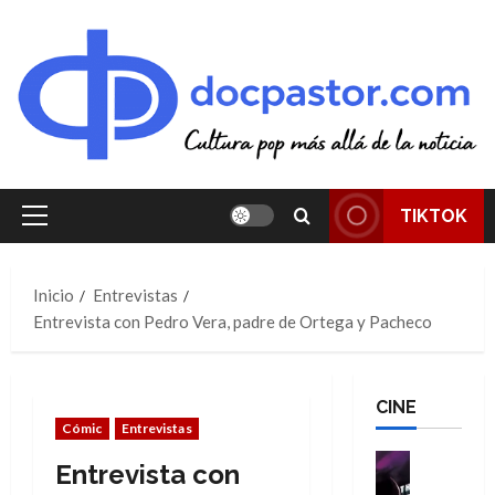
Saltar
al
contenido
TIKTOK
Menú
principal
Inicio
Entrevistas
Entrevista con Pedro Vera, padre de Ortega y Pacheco
CINE
Cómic
Entrevistas
Cine
Entrevista con
Cómic