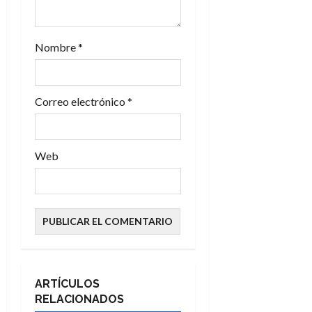
a
d
Nombre
*
a
s
Correo electrónico
*
Web
ARTÍCULOS
RELACIONADOS