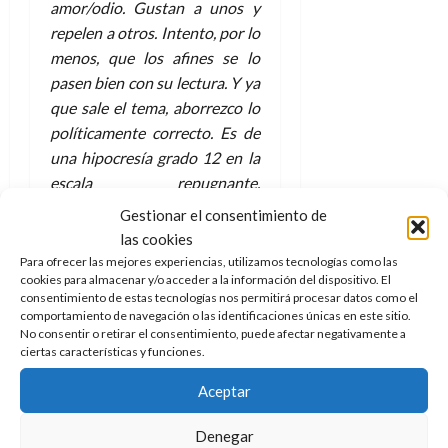
amor/odio. Gustan a unos y
repelen a otros. Intento, por lo
menos, que los afines se lo
pasen bien con su lectura. Y ya
que sale el tema, aborrezco lo
políticamente correcto. Es de
una hipocresía grado 12 en la
escala repugnante.
Normalmente, quienes más se
Gestionar el consentimiento de
escandalizan son los idiotas y
las cookies
los ultras imbéciles, no falla. A
Para ofrecer las mejores experiencias, utilizamos tecnologías como las
cookies para almacenar y/o acceder a la información del dispositivo. El
la mierda con eso.
consentimiento de estas tecnologías nos permitirá procesar datos como el
Doc Pastor: ¿Qué opinión te
comportamiento de navegación o las identificaciones únicas en este sitio.
merece el panorama actual
No consentir o retirar el consentimiento, puede afectar negativamente a
ciertas características y funciones.
del cómic?
Pedro Vera: Siempre lo digo,
Aceptar
no estoy muy a la última en
esto. Aunque ahora con
Denegar