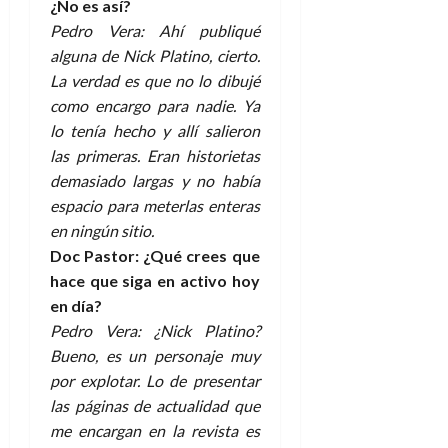
¿No es así?
e
t
t
A
Pedro Vera: Ahí publiqué
o
u
p
r
alguna de Nick Platino, cierto.
r
o
n
a
La verdad es que no lo dibujé
c
o
como encargo para nadie. Ya
a
9
lo tenía hecho y allí salieron
l
8
de
las primeras. Eran historietas
i
de
julio
demasiado largas y no había
p
julio
de
s
espacio para meterlas enteras
de
2026
2026
i
en ningún sitio.
0
s
Doc Pastor: ¿Qué crees que
0
hace que siga en activo hoy
7
en día?
de
Pedro Vera: ¿Nick Platino?
julio
Bueno, es un personaje muy
de
2026
por explotar. Lo de presentar
las páginas de actualidad que
0
me encargan en la revista es