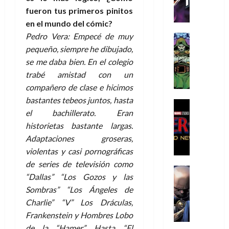
h
h
a
r
p
r
agosto
fueron tus primeros pinitos
r
e
n
t
e
e
de
en el mundo del cómic?
i
P
d
i
r
s
2026
s
h
Pedro Vera: Empecé de muy
o
c
Cómic
a
u
0
t
a
Reseña
l
a
pequeño, siempre he dibujado,
d
n
L
o
n
a
l
o
a
se me daba bien. En el colegio
a
p
t
n
,
c
trabé amistad con un
t
h
o
o
f
o
30
compañero de clase e hicimos
r
e
m
s
ó
m
de
bastantes tebeos juntos, hasta
a
r
,
t
Cine
r
julio
p
el bachillerato. Eran
g
Cómic
N
9
a
m
de
l
Crítica
e
historietas bastante largas.
o
0
l
2026
u
e
S
d
l
a
g
l
Adaptaciones groseras,
j
0
p
i
a
ñ
i
a
violentas y casi pornográficas
a
i
a
n
o
a
r
a
de series de televisión como
d
d
Cómic
,
s
d
e
v
“Dallas” “Los Gozos y las
e
Reseña
e
u
d
e
p
e
Sombras” “Los Ángeles de
r
E
l
n
e
j
e
n
-
l
Charlie” “V” Los Dráculas,
D
a
l
a
t
t
M
V
o
Frankenstein y Hombres Lobo
e
h
d
i
u
a
i
c
s
é
e
de la “Hamer”. Hasta “El
d