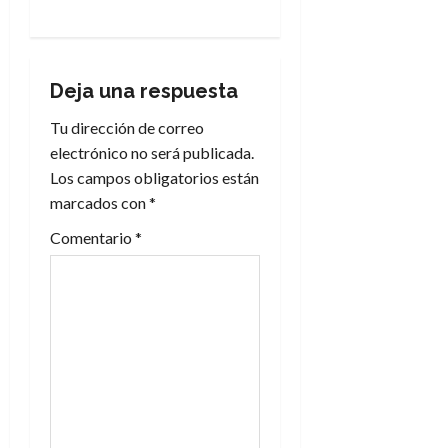
a
c
i
Deja una respuesta
Tu dirección de correo
ó
electrónico no será publicada.
n
Los campos obligatorios están
marcados con
*
d
Comentario
*
e
e
n
t
r