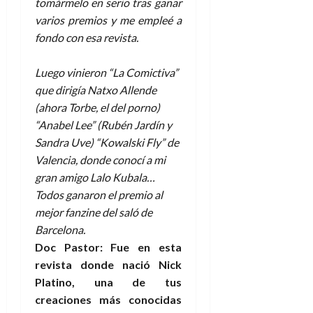
a
d
d
tomármelo en serio tras ganar
:
l
n
b
e
e
varios premios y me empleé a
27
e
i
a
i
l
l
de
fondo con esa revista.
l
p
l
l
a
a
julio
o
s
d
i
l
de
W
r
Luego vinieron “La Comictiva”
i
e
2026
d
í
W
i
s
que dirigía Natxo Allende
l
a
n
E
0
g
y
M
(ahora Torbe, el del porno)
d
e
e
s
u
c
a
“Anabel Lee” (Rubén Jardín y
6
n
u
n
o
Sandra Uve) “Kowalski Fly” de
de
y
p
d
m
agosto
3
Valencia, donde conocí a mi
e
u
i
o
de
de
gran amigo Lalo Kubala…
l
n
a
2026
c
agosto
Todos ganaron el premio al
d
t
l
de
o
0
e
o
mejor fanzine del saló de
2026
n
s
d
Barcelona.
t
20
0
t
e
r
Doc Pastor: Fue en esta
de
i
n
julio
a
revista donde nació Nick
n
o
de
c
Platino, una de tus
o
r
2026
u
creaciones más conocidas
d
e
l
0