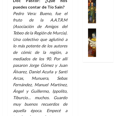
Doc Pastor: ¿Qué nos
l
s
Cómic
:
a
n
o
d
puedes contar de Tío Sain?
Series
t
s
p
l
h
c
e
X
u
Pedro Vera: Bueno, fue el
o
r
g
o
t
M
-
r
:
i
fruto de la A.A.T.R.M
i
m
o
a
M
a
e
m
a
e
(Asociación de Amigos del
r
r
e
p
l
e
Series
d
n
E
Tebeo de la Región de Murcia).
v
n
Análisis
o
o
r
e
a
x
e
Una colectivo que aglutinó a
’
Cómic
p
p
a
j
j
t
l
lo más potente de los autores
X
9
c
t
s
a
e
r
-
7
de cómic de la región, a
o
i
i
d
a
a
30
M
(
mediados de los 90. Por allí
n
m
m
e
u
ñ
de
e
2
q
i
p
pasaron Jorge Gómez y Juan
e
n
o
julio
n
×
u
s
r
m
a
Álvarez, Daniel Acuña y Santi
de
’
4
i
m
e
o
l
2026
Arcas, Munuera, Sebas
29
9
)
s
o
s
c
e
Fernández, Manuel Martínez,
de
7
:
0
t
y
i
i
y
julio
Ángel y Guillermo, Ippolito,
(
A
ó
l
o
o
e
de
2
Tiburcio… muchos. Guardo
p
l
a
n
n
n
2026
×
o
muy buenos recuerdos de
a
a
e
a
d
3
0
c
f
m
aquella época. Empecé a
s
r
a
)
a
i