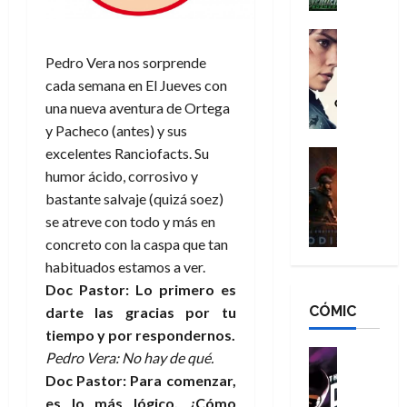
h
n
n
n
é
g
d
:
Cine
r
a
Crítica
N
B
o
Pedro Vera nos sorprende
d
C
e
r
e
cada semana en
El Jueves
con
o
l
w
a
q
una nueva aventura de Ortega
r
e
D
n
u
y Pacheco (antes) y sus
e
a
a
d
e
s
n
excelentes Ranciofacts. Su
y
Cine
N
n
:
e
Crítica
,
humor ácido, corrosivo y
e
u
L
D
r
m
w
bastante salvaje (quizá soez)
n
a
o
:
e
D
c
se atreve con todo y más en
O
o
R
j
a
a
concreto
con la caspa
que tan
d
m
e
o
y
m
habituados estamos a ver.
i
s
s
r
,
u
Doc Pastor: Lo primero es
s
d
c
d
m
e
CÓMIC
e
a
darte las gracias por tu
a
e
a
r
a
y
t
tiempo y por respondernos.
l
d
e
d
o
e
o
Cine
u
Pedro Vera: No hay de qué.
e
c
v
Cómic
e
r
Doc Pastor: Para comenzar,
5
C
T
u
e
s
a
de
es lo más lógico, ¿Cómo