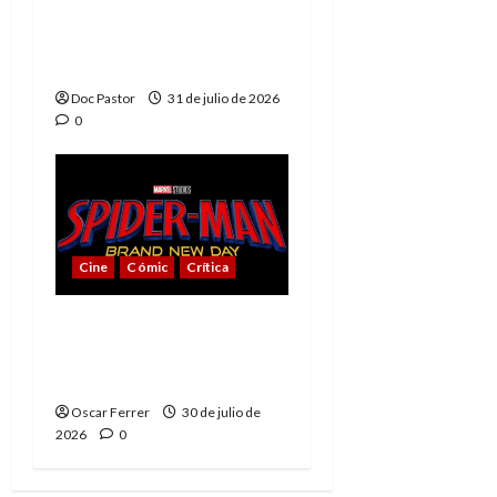
La tragedia del Doctor
Muerte, el mejor
villano de Marvel
Doc Pastor
31 de julio de 2026
0
Cine
Cómic
Crítica
Spider-Man: Brand New
Day, mejor de lo
esperado
Oscar Ferrer
30 de julio de
2026
0