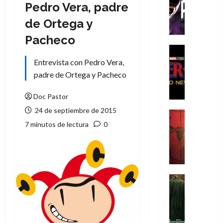
T
Pedro Vera, padre
h
de Ortega y
e
P
Pacheco
h
Cine
a
Cómic
Entrevista con Pedro Vera,
Crítica
n
padre de Ortega y Pacheco
S
t
p
o
Doc Pastor
i
m
24 de septiembre de 2015
d
,
Cine
e
Crítica
7 minutos de lectura
0
9
r
S
0
-
p
a
M
i
ñ
a
d
o
n
e
Cine
s
:
r
Cómic
d
Misceláne
B
-
e
V
r
M
l
e
a
a