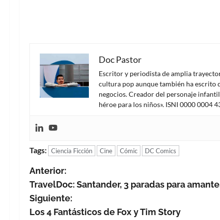
Doc Pastor
Escritor y periodista de amplia trayect
cultura pop aunque también ha escrito d
negocios. Creador del personaje infanti
héroe para los niños». ISNI 0000 0004 
Tags:
Ciencia Ficción
Cine
Cómic
DC Comics
N
Anterior:
TravelDoc: Santander, 3 paradas para amante
a
Siguiente:
v
Los 4 Fantásticos de Fox y Tim Story