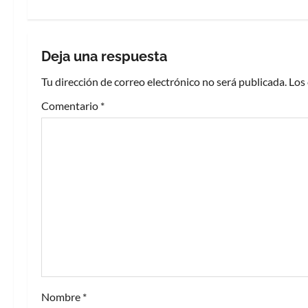
e
g
Deja una respuesta
a
Tu dirección de correo electrónico no será publicada.
Los
c
Comentario
*
i
ó
n
d
e
e
Nombre
*