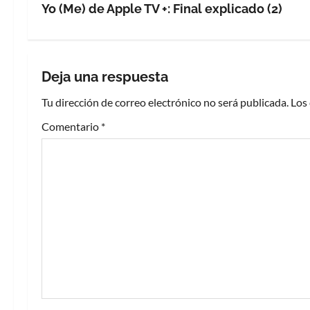
v
Yo (Me) de Apple TV +: Final explicado (2)
e
g
Deja una respuesta
a
Tu dirección de correo electrónico no será publicada.
Los
c
Comentario
*
i
ó
n
d
e
e