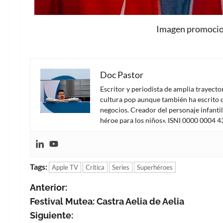
Imagen promocion
Doc Pastor
Escritor y periodista de amplia trayect
cultura pop aunque también ha escrito d
negocios. Creador del personaje infanti
héroe para los niños». ISNI 0000 0004 
Tags:
Apple TV
Crítica
Series
Superhéroes
N
Anterior:
Festival Mutea: Castra Aelia de Aelia
a
Siguiente: