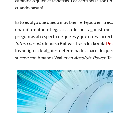
cambios o quién esté detrás. Los centinelas son un 
cuándo pasará.
Esto es algo que queda muy bien reflejado en la ex
una niña mutante llega a casa del protagonista bus
preguntas al respecto de qué es y qué no es correc
futuro pasado
donde
a Bol
i
var Trask le da vida
Pet
los peligros de alguien determinado a hacer lo que 
sucede con Amanda Waller en
Absolute Power
. Te