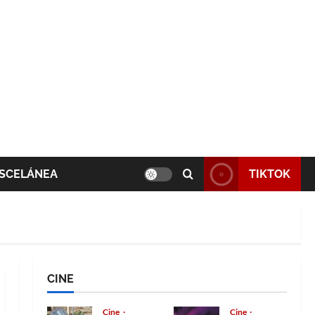
SCELÁNEA
TIKTOK
CINE
Cine
Cine