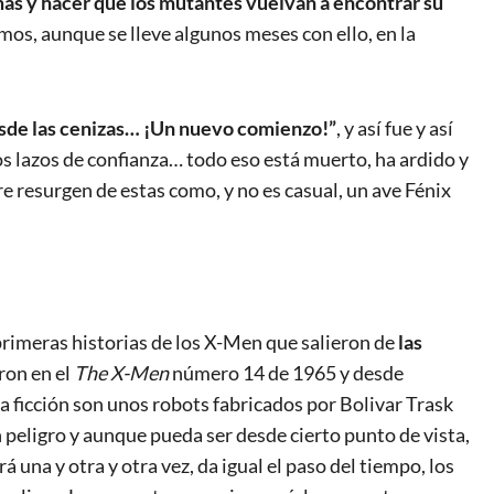
amas y hacer que los mutantes vuelvan a encontrar su
mos, aunque se lleve algunos meses con ello, en la
sde las cenizas… ¡Un nuevo comienzo!”
, y así fue y así
los lazos de confianza… todo eso está muerto, ha ardido y
 resurgen de estas como, y no es casual, un ave Fénix
 primeras historias de los X-Men que salieron de
las
ron en el
The X-Men
número 14 de 1965 y desde
a ficción son unos robots fabricados por Bolivar Trask
n peligro y aunque pueda ser desde cierto punto de vista,
 una y otra y otra vez, da igual el paso del tiempo, los