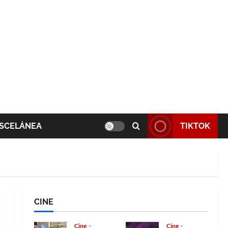
SCELÁNEA
TIKTOK
CINE
Cine
Cine