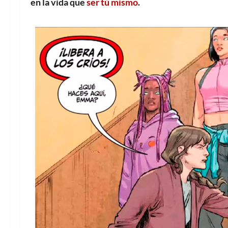
en la vida que
ser tú mismo
.