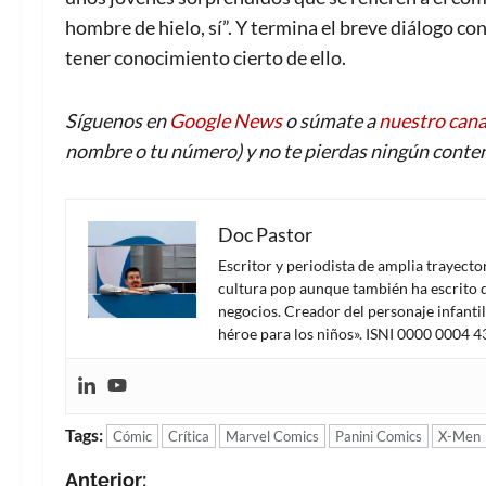
hombre de hielo, sí”. Y termina el breve diálogo c
tener conocimiento cierto de ello.
Síguenos en
Google News
o súmate a
nuestro can
nombre o tu número) y no te pierdas ningún conten
Doc Pastor
Escritor y periodista de amplia trayect
cultura pop aunque también ha escrito d
negocios. Creador del personaje infanti
héroe para los niños». ISNI 0000 0004 
Tags:
Cómic
Crítica
Marvel Comics
Panini Comics
X-Men
Anterior: