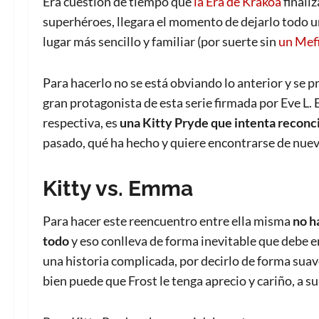
Era cuestión de tiempo que
la Era de Krakoa
finaliz
superhéroes, llegara el momento de dejarlo todo u
lugar más sencillo y familiar (por suerte sin
un Mef
Para hacerlo no se está obviando lo anterior y se 
gran protagonista de esta serie firmada por Eve L.
respectiva, es
una Kitty Pryde que intenta reconcil
pasado, qué ha hecho y quiere encontrarse de nuevo
Kitty vs. Emma
Para hacer este reencuentro entre ella misma
no h
todo
y eso conlleva de forma inevitable que debe 
una historia complicada, por decirlo de forma suav
bien puede que Frost le tenga aprecio y cariño, a su