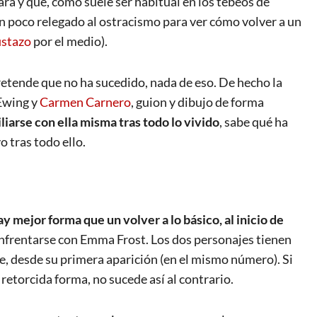
ara y que, como suele ser habitual en los tebeos de
n poco relegado al ostracismo para ver cómo volver a un
istazo
por el medio).
pretende que no ha sucedido, nada de eso. De hecho la
 Ewing y
Carmen Carnero
, guion y dibujo de forma
iarse con ella misma tras todo lo vivido
, sabe qué ha
 tras todo ello.
ay mejor forma que un volver a lo básico, al inicio de
enfrentarse con Emma Frost. Los dos personajes tienen
e, desde su primera aparición (en el mismo número). Si
 retorcida forma, no sucede así al contrario.