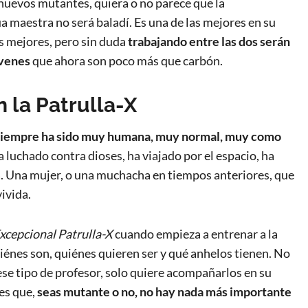
 nuevos mutantes, quiera o no parece que la
ua maestra no será baladí. Es una de las mejores en su
s mejores, pero sin duda
trabajando entre las dos serán
óvenes
que ahora son poco más que carbón.
 la Patrulla-X
 siempre ha sido muy humana, muy normal, muy como
ha luchado contra dioses, ha viajado por el espacio, ha
a. Una mujer, o una muchacha en tiempos anteriores, que
vivida.
xcepcional Patrulla-X
cuando empieza a entrenar a la
iénes son, quiénes quieren ser y qué anhelos tienen. No
ese tipo de profesor, solo quiere acompañarlos en su
es que,
seas mutante o no, no hay nada más importante