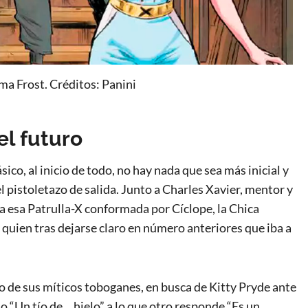
a Frost. Créditos: Panini
el futuro
sico, al inicio de todo, no hay nada que sea más inicial y
 pistoletazo de salida. Junto a Charles Xavier, mentor y
ba esa Patrulla-X conformada por Cíclope, la Chica
 quien tras dejarse claro en número anteriores que iba a
 de sus míticos toboganes, en busca de Kitty Pryde ante
o “Un tío de… hielo” a lo que otro responde “Es un