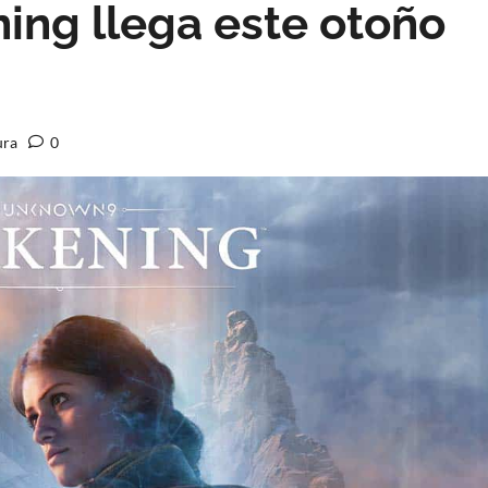
ng llega este otoño
ura
0