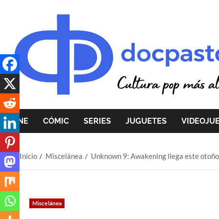
Saltar
al
contenido
CINE
CÓMIC
SERIES
JUGUETES
VIDEOJU
Inicio
Miscelánea
Unknown 9: Awakening llega este otoño 
Miscelánea