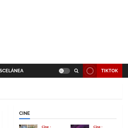
SCELÁNEA
TIKTOK
CINE
Cine
Cine