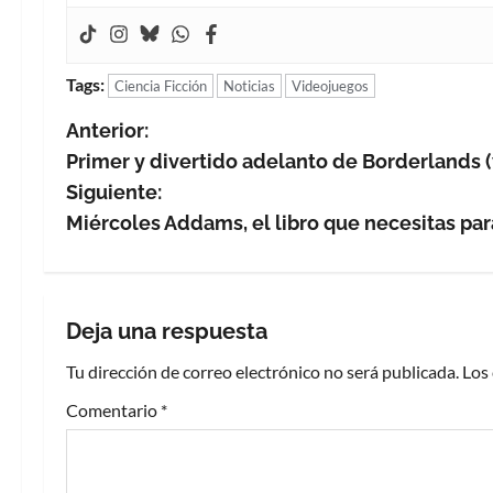
Tags:
Ciencia Ficción
Noticias
Videojuegos
N
Anterior:
Primer y divertido adelanto de Borderlands (
a
Siguiente:
v
Miércoles Addams, el libro que necesitas par
e
g
Deja una respuesta
a
Tu dirección de correo electrónico no será publicada.
Los
c
Comentario
*
i