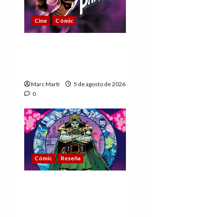
Cine
Cómic
The Phantom, 90 años
del héroe que nunca
muere
Marc Martí
5 de agosto de 2026
0
Cómic
Reseña
La tragedia del Doctor
Muerte, el mejor
villano de Marvel