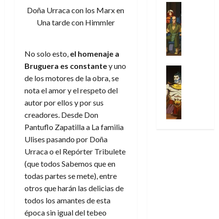
31
u
a
w
u
Análisis
c
julio
f
Doña Urraca con los Marx en
de
l
s
Cómic
:
n
de
i
i
julio
Una tarde con Himmler
Series
t
s
p
h
2026
p
c
de
X
u
o
r
o
ó
c
2026
0
-
r
:
i
m
a
i
No solo esto,
el homenaje a
M
0
a
e
m
e
l
ó
Bruguera es constante
y uno
e
p
l
e
Series
n
D
n
n
de los motores de la obra, se
Análisis
o
o
r
a
o
d
’
Cómic
nota el amor y el respeto del
p
p
a
j
c
e
X
9
c
t
s
autor por ellos y por sus
e
t
M
-
7
o
i
i
a
creadores. Desde Don
o
a
M
(
n
m
m
u
r
Pantuflo Zapatilla a La familia
r
e
2
q
i
p
n
E
v
Ulises pasando por Doña
n
×
u
s
r
a
x
e
Urraca o el Repórter Tribulete
’
4
i
m
e
l
t
l
9
(que todos Sabemos que en
)
s
o
s
e
r
7
:
todas partes se mete), entre
t
y
i
y
a
30
(
A
ó
l
otros que harán las delicias de
o
e
ñ
de
2
p
l
a
n
n
todos los amantes de esta
o
julio
×
o
a
a
e
d
época sin igual del tebeo
de
3
c