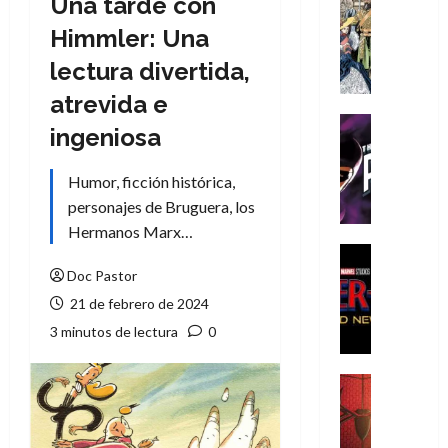
Una tarde con
Cómic
Literatura
Himmler: Una
A
lectura divertida,
m
í
atrevida e
m
Cine
ingeniosa
e
Cómic
g
T
Humor, ficción histórica,
u
h
s
personajes de Bruguera, los
e
t
P
Hermanos Marx…
a
h
Cine
L
a
Cómic
Doc Pastor
Crítica
a
n
21 de febrero de 2024
S
L
t
3 minutos de lectura
0
p
i
o
i
g
m
d
a
,
Cine
e
Crítica
d
9
r
S
e
0
-
p
l