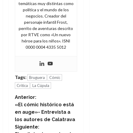
temáticas muy distintas como
política y el mundo de los
negocios. Creador del
personaje infantil Frost,
perrito de aventuras descrito
por RTVE como «Un nuevo
héroe para los niños». ISNI
0000 0004 4335 5012
Tags:
Bruguera
Cómic
Crítica
La Cúpula
N
Anterior:
«El cómic histórico está
a
en auge»- Entrevista a
los autores de Calatrava
v
Siguiente: