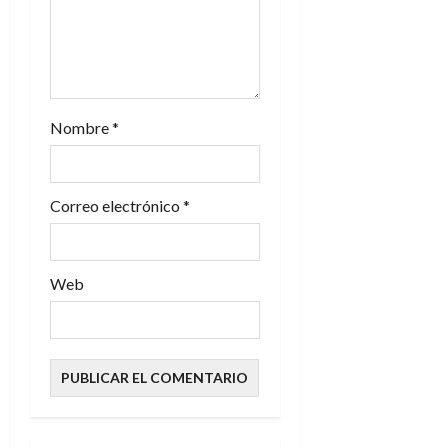
t
r
a
Nombre
*
d
a
Correo electrónico
*
s
Web