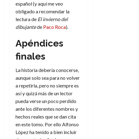
f
m
s
a
2026
español (y aquí me veo
29
)
a
i
a
d
d
de
obligado a recomendar la
:
0
l
n
b
e
e
julio
e
lectura de
El invierno del
i
a
i
l
l
de
l
p
dibujante
de
Paco Roca
).
l
l
a
2026
a
o
s
d
i
l
W
0
r
i
Apéndices
e
d
í
W
i
s
l
a
n
E
g
y
finales
M
d
e
e
s
u
c
a
6
n
u
n
o
La historia debería conocerse,
de
y
p
d
m
agosto
3
aunque solo sea para no volver
e
u
i
o
de
de
a repetirla, pero no siempre es
l
n
a
2026
c
agosto
así y quizá más de un lector
d
t
l
de
o
0
e
pueda verse un poco perdido
o
2026
n
s
d
ante los diferentes nombres y
t
20
0
t
e
hechos reales que se dan cita
r
de
i
n
julio
a
en este tomo. Por ello Alfonso
n
o
de
c
López ha tenido a bien incluir
o
r
2026
u