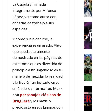
s
Literatura
s
r
,
r
u
La Cúpula y firmada
A
d
c
d
m
i
e
íntegramente por Alfonso
m
a
a
e
a
o
r
López, veterano autor con
í
y
t
l
d
s
e
m
décadas de trabajo a sus
o
e
o
Cine
u
(
e
c
v
Cómic
espaldas.
e
r
p
5
g
T
u
e
s
a
a
de
Y como suele decirse, la
u
h
a
r
p
r
r
agosto
s
e
n
experiencia es un grado. Algo
t
e
e
t
de
t
P
d
i
que queda claramente
r
s
2026
e
a
h
o
c
Cómic
a
u
demostrado en las páginas de
1
0
L
a
Reseña
l
a
d
n
)
este tomo que es divertido de
L
a
n
a
l
o
a
principio a fin, ingenioso en su
a
L
t
n
,
c
7
manera de mezclar la realidad
t
i
o
o
f
o
30
de
y la ficción, arriesgado en su
r
g
m
s
ó
m
de
agosto
a
a
,
unión de
los hermanos Marx
t
Cine
r
julio
p
de
g
Cómic
d
9
a
m
con
personajes clásicos de
de
2026
l
Crítica
e
e
0
l
2026
u
e
Bruguera
y los nazis, y
S
0
d
l
a
g
l
j
preciosista en sus láminas con
0
p
i
o
ñ
i
a