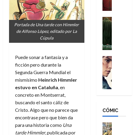
a
M
i
o
ñ
a
d
s
o
n
e
H
Cine
s
Portada de Una tarde con Himmler
:
r
Cómic
o
d
Misceláne
de Alfonso López, editado por La
B
-
m
e
V
Cúpula
r
M
b
l
e
a
a
r
h
n
n
n
e
é
g
Puede sonar a fantasía y a
d
:
Cine
s
r
a
Crítica
ficción pero durante la
N
B
E
o
d
C
e
r
Segunda Guerra Mundial el
x
e
o
l
w
a
t
q
mismísimo
Heinrich Himmler
r
e
D
n
r
u
estuvo en Cataluña
, en
e
a
a
d
a
e
concreto en Montserrat,
s
n
y
N
o
n
buscando el santo cáliz de
:
e
,
e
r
u
Cristo. Algo que no parece que
D
CÓMIC
r
m
w
d
n
o
:
encontrase pero que bien da
e
D
i
c
o
R
j
a
para una historia como
Una
Cine
n
a
m
e
Cómic
o
y
a
tarde Himmler
, publicada por
m