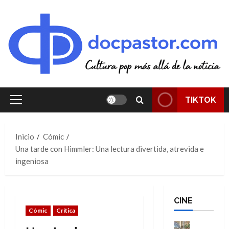
Saltar
al
contenido
TIKTOK
Menú
principal
Inicio
Cómic
Una tarde con Himmler: Una lectura divertida, atrevida e
ingeniosa
CINE
Cómic
Crítica
Cine