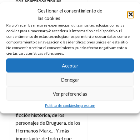
dos apartados finales
d
e
l
0
explicando quién es quién, el
e
t
Gestionar el consentimiento de
t
cuándo y el cómo de
Winston
A
o
las cookies
u
p
r
Churchill,
Ian Fleming
, Juan
r
Para ofrecer las mejores experiencias, utilizamos tecnologías como las
o
n
cookies para almacenar y/o acceder a la información del dispositivo. El
March y Ramón Serrano
a
consentimiento de estas tecnologías nos permitirá procesar datos como el
c
o
Suñer
, entre otros. Este
comportamiento de navegación o las identificaciones únicas en este sitio.
a
último, además, tiene
9
No consentir o retirar el consentimiento, puede afectar negativamente a
l
8
ciertas características y funciones.
de
dedicado por completo el
i
de
julio
epílogo.
p
Aceptar
julio
de
s
de
2026
De esta forma Una tarde con
2026
i
Denegar
0
Himmler se convierte en una
s
0
obra muy completa que
Ver preferencias
gustará a los amantes de la
7
Política de cookies
Impressum
de
historia, del humor, de la
julio
ficción histórica, de los
de
personajes de Bruguera, de los
2026
Hermanos Marx… Y, más
0
importante, de todo el que