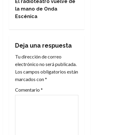
e
El radioteatro vuelve de
la mano de Onda
g
Escénica
a
c
Deja una respuesta
i
Tu dirección de correo
electrónico no será publicada.
ó
Los campos obligatorios están
n
marcados con
*
Comentario
*
d
e
e
n