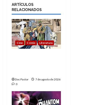
ARTÍCULOS
RELACIONADOS
Cine
Cómic
Literatura
A mí me gusta La Liga
de los Hombres
Extraordinarios (parte
1)
Doc Pastor
7 de agosto de 2026
0