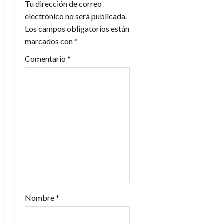
Tu dirección de correo
i
electrónico no será publicada.
Los campos obligatorios están
ó
marcados con
*
n
Comentario
*
d
e
e
n
t
r
a
Nombre
*
d