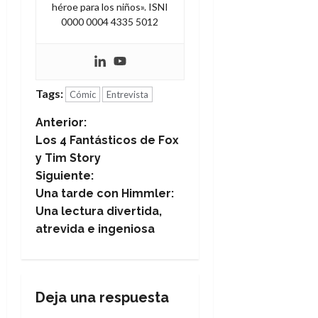
héroe para los niños». ISNI
0000 0004 4335 5012
Tags:
Cómic
Entrevista
N
Anterior:
Los 4 Fantásticos de Fox
a
y Tim Story
Siguiente:
v
Una tarde con Himmler:
e
Una lectura divertida,
atrevida e ingeniosa
g
a
Deja una respuesta
c