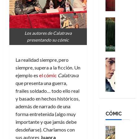
a
M
i
o
ñ
a
d
s
o
n
e
H
Cine
s
:
r
Cómic
o
d
Misceláne
B
-
Los autores de Calatrava
m
e
V
r
M
presentando su cómic
b
l
e
a
a
r
h
n
n
n
e
é
g
La realidad siempre, pero
d
:
Cine
s
r
a
Crítica
N
B
siempre, supera a la ficción. Un
E
o
d
C
e
r
x
e
ejemplo es
el cómic
Calatrava
o
l
w
a
t
q
que presenta una guerra,
r
e
D
n
r
u
frailes soldado… todo ello real
e
a
a
d
a
e
y basado en hechos históricos,
s
n
y
N
o
n
además de narrado de una
:
e
,
e
r
u
D
CÓMIC
r
forma entretenida (algo muy
m
w
d
n
o
:
e
D
importante y que jamás debe
i
c
o
R
j
a
Cine
n
desdeñarse). Charlamos con
a
m
e
Cómic
o
y
a
m
sus autores
Juanra