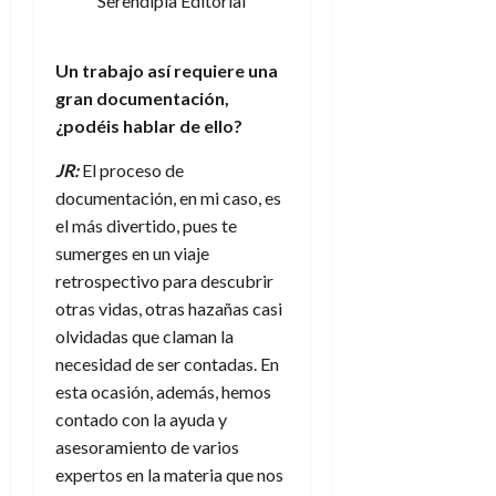
Serendipia Editorial
d
e
l
0
e
t
t
A
o
u
Un trabajo así requiere una
p
r
r
gran documentación,
o
n
a
¿podéis hablar de ello?
c
o
a
9
JR:
El proceso de
l
8
de
documentación, en mi caso, es
i
de
julio
el más divertido, pues te
p
julio
de
sumerges en un viaje
s
de
2026
2026
i
retrospectivo para descubrir
0
s
otras vidas, otras hazañas casi
0
olvidadas que claman la
7
necesidad de ser contadas. En
de
esta ocasión, además, hemos
julio
contado con la ayuda y
de
2026
asesoramiento de varios
expertos en la materia que nos
0