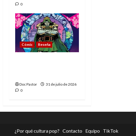
0
Cómic
Reseña
La tragedia del Doctor
Muerte, el mejor
villano de Marvel
Doc Pastor
31 de julio de 2026
0
¿Por qué cultura pop?
Contacto
Equipo
TikTok