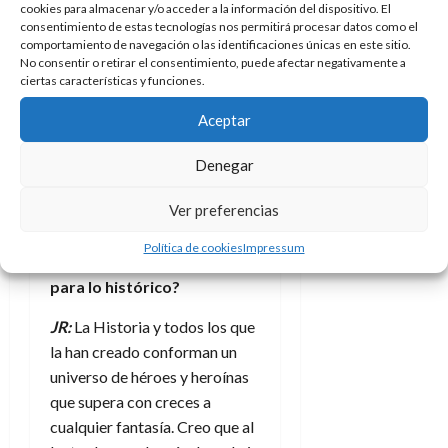
cookies para almacenar y/o acceder a la información del dispositivo. El
guionista en mi parte del
consentimiento de estas tecnologías nos permitirá procesar datos como el
comportamiento de navegación o las identificaciones únicas en este sitio.
proceso, y viceversa. Siempre
No consentir o retirar el consentimiento, puede afectar negativamente a
hay ideas, sugerencias y
ciertas características y funciones.
apreciaciones que mejoran el
Aceptar
conjunto de la obra y la hace lo
más perfecta que pueda llegar
Denegar
a ser.
Ver preferencias
En un mercado lleno de
superhéroes e historias
Política de cookies
Impressum
fantásticas, ¿hay espacio
para lo histórico?
JR:
La Historia y todos los que
la han creado conforman un
universo de héroes y heroínas
que supera con creces a
cualquier fantasía. Creo que al