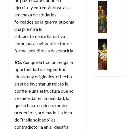
de paz, encabezando un
31
u
a
w
u
Análisis
c
julio
f
de
ejército y enfrentándose a la
l
s
Cómic
:
n
de
i
i
julio
amenaza de soldados
Series
t
s
p
h
2026
p
c
de
X
u
formados en la guerra, suponía
o
r
o
ó
c
2026
0
-
r
:
i
una premisa lo
m
a
i
M
0
a
e
m
e
suficientemente llamativa
l
ó
e
p
l
e
Series
n
D
n
como para invitar al lector de
n
Análisis
o
o
r
a
o
d
forma ineludible a descubrirla.
’
Cómic
p
p
a
j
c
e
X
9
c
t
s
e
t
RG:
Aunque la ficción tenga la
M
-
7
o
i
i
a
o
a
oportunidad de engendrar
M
(
n
m
m
u
r
r
ideas muy originales, el hecho
e
2
q
i
p
n
E
v
n
en sí de inventar un relato le
×
u
s
r
a
x
e
’
4
confiere una estructura que no
i
m
e
l
t
l
9
)
s
o
se suele dar en la realidad, lo
s
e
r
7
:
t
y
i
y
que lo hace en cierto modo
a
30
(
A
ó
l
o
e
ñ
predecible, ordenado. La idea
de
2
p
l
a
n
n
o
julio
de “fraile soldado” es
×
o
a
a
e
d
de
contradictoria en sí, desafía
3
c