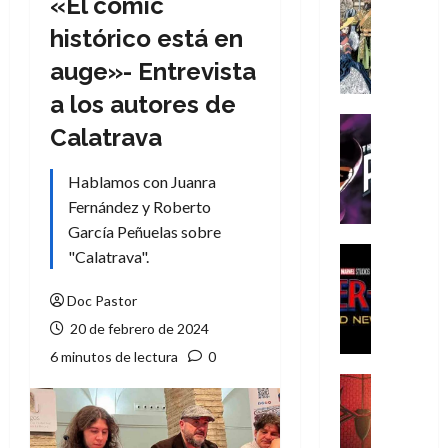
«El cómic
Cómic
Literatura
histórico está en
A
auge»- Entrevista
m
í
a los autores de
m
Cine
Calatrava
e
Cómic
g
T
Hablamos con Juanra
u
h
s
Fernández y Roberto
e
t
P
García Peñuelas sobre
a
h
Cine
"Calatrava".
L
a
Cómic
Crítica
a
n
Doc Pastor
S
L
t
20 de febrero de 2024
p
i
o
i
6 minutos de lectura
0
g
m
d
a
,
Cine
e
Crítica
d
9
r
S
e
0
-
p
l