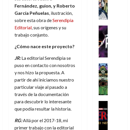
s
Literatura
s
r
,
r
u
Fernández, guion, y Roberto
A
d
c
d
m
i
e
García Peñuelas
, ilustración,
m
a
a
e
a
o
r
í
sobre esta obra de
Serendipia
y
t
l
d
s
e
m
o
e
Editorial
, sus orígenes y su
o
Cine
u
(
e
c
v
Cómic
e
trabajo conjunto.
r
p
5
g
T
u
e
s
a
a
de
u
h
a
¿Cómo nace este proyecto?
r
p
r
r
agosto
s
e
n
t
e
e
t
de
JR:
La editorial Serendipia se
t
P
d
i
r
s
2026
e
a
h
puso en contacto con nosotros
o
c
Cómic
a
u
1
0
L
a
Reseña
l
a
y nos hizo la propuesta. A
d
n
)
L
a
n
a
l
o
a
partir de ahí iniciamos nuestro
a
L
t
n
,
c
particular viaje al pasado a
7
t
i
o
o
f
o
30
de
través de la documentación
r
g
m
s
ó
m
de
agosto
para descubrir lo interesante
a
a
,
t
Cine
r
julio
p
de
que podía resultar la historia.
g
Cómic
d
9
a
m
de
2026
l
Crítica
e
e
0
l
2026
u
e
RG:
Allá por el 2017-18, mi
S
0
d
l
a
g
l
j
0
p
primer trabajo con la editorial
i
o
ñ
i
a