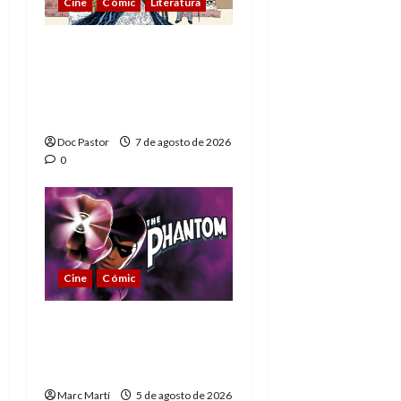
Cine
Cómic
Literatura
A mí me gusta La Liga
de los Hombres
Extraordinarios (parte
1)
Doc Pastor
7 de agosto de 2026
0
Cine
Cómic
The Phantom, 90 años
del héroe que nunca
muere
Marc Martí
5 de agosto de 2026