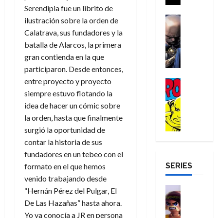
a
i
a
Serendipia fue un librito de
s
o
a
r
a
d
d
H
Cómic
s
d
ilustración sobre la orden de
e
v
e
Reseña
e
o
d
e
p
Calatrava, sus fundadores y la
e
r
E
l
m
e
j
e
n
batalla de Alarcos, la primera
-
l
D
b
l
a
t
t
gran contienda en la que
M
V
o
r
h
d
i
u
participaron. Desde entonces,
a
i
c
e
é
e
d
r
n
g
entre proyecto y proyecto
Cómic
t
s
r
e
a
a
:
i
Reseña
siempre estuvo flotando la
o
E
o
m
p
D
B
l
r
x
e
idea de hacer un cómic sobre
o
e
29
o
r
a
M
t
q
c
r
la orden, hasta que finalmente
de
c
a
n
u
r
u
i
o
surgió la oportunidad de
julio
t
n
t
e
a
e
o
f
de
contar la historia de sus
o
d
e
r
o
n
n
u
2026
fundadores en un tebeo con el
r
N
y
t
r
u
a
n
SERIES
D
0
e
formato en el que hemos
l
e
d
n
r
c
r
w
a
venido trabajando desde
,
i
c
i
o
D
s
Juguetes
e
n
“Hernán Pérez del Pulgar, El
a
o
27
o
a
j
Análisis
l
a
m
n
De Las Hazañas” hasta ahora.
de
Series
m
y
o
m
r
u
julio
a
Yo ya conocía a JR en persona
H