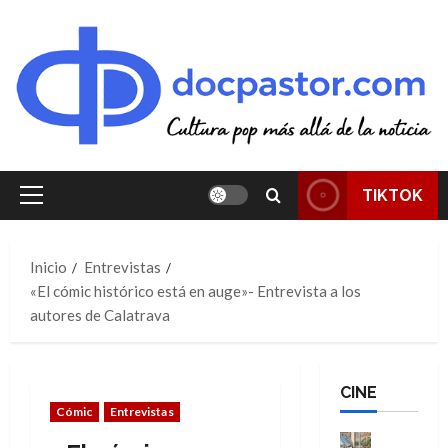
Saltar
al
contenido
TIKTOK
Menú
principal
Inicio
Entrevistas
«El cómic histórico está en auge»- Entrevista a los
autores de Calatrava
CINE
Cómic
Entrevistas
Cine