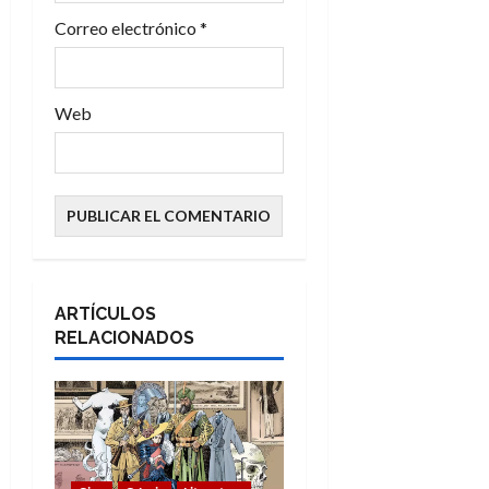
Correo electrónico
*
a
s
Web
ARTÍCULOS
RELACIONADOS