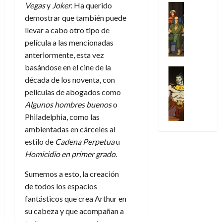
u
a
Vegas
y
Joker
. Ha querido
w
t
u
Análisis
D
n
l
s
Cómic
:
a
n
demostrar que también puede
o
d
Series
t
s
p
l
h
llevar a cabo otro tipo de
c
e
X
u
o
r
g
o
t
película a las mencionadas
M
-
r
:
i
i
m
o
a
anteriormente, esta vez
M
a
e
m
a
e
r
r
basándose en el cine de la
e
p
l
e
Series
d
n
E
v
n
década de los noventa, con
Análisis
o
o
r
e
a
x
e
’
Cómic
p
películas de abogados como
p
a
j
j
t
l
X
9
c
t
s
Algunos hombres buenos
o
a
e
r
-
7
o
i
i
d
a
Philadelphia, como las
a
30
M
(
n
m
m
e
u
ñ
ambientadas en cárceles al
de
e
2
q
i
p
e
n
o
julio
estilo de
Cadena Perpetua
u
n
×
u
s
r
m
a
de
Homicidio en primer grado
.
’
4
i
m
e
o
l
2026
29
9
)
s
o
s
c
e
Sumemos a esto, la creación
de
7
:
0
t
y
i
i
y
julio
de todos los espacios
(
A
ó
l
o
o
e
de
2
fantásticos que crea Arthur en
p
l
a
n
n
n
2026
×
o
su cabeza y que acompañan a
a
a
e
a
d
3
0
c