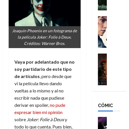
l
e
a
a
h
n
n
n
é
g
d
:
Cine
r
a
Crítica
N
B
o
d
C
e
Joaquin Phoenix en un fotograma de
r
e
o
l
w
la película Joker: Folie à Deux.
a
q
r
e
D
Créditos: Warner Bros.
n
u
e
a
a
d
e
s
n
y
Cine
N
n
:
e
Crítica
Vaya por adelantado que no
,
e
u
L
D
r
m
soy partidario de este tipo
w
n
a
o
:
e
D
de artículos
, pero desde que
c
O
o
R
j
a
a
vi la película llevo dando
d
m
e
o
y
m
vueltas a lo mismo y al no
i
s
s
r
,
u
escribir nada que pudiese
s
d
c
d
m
e
derivar en spoiler,
no pude
CÓMIC
e
a
a
e
a
r
a
y
expresar bien mi opinión
t
l
d
e
d
o
e
sobre
Joker: Folie à Deux
y
o
Cine
u
e
c
v
Cómic
e
r
todo lo que cuenta. Pues bien,
5