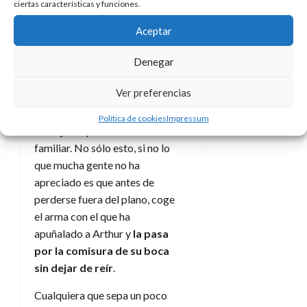
y vemos como su vida va
ciertas características y funciones.
desapareciendo.
Aceptar
Pero lo importante es lo que
Denegar
pasa detrás de él y fuera del
foco de nuestros ojos:
el
Ver preferencias
interno no para de reír
compulsivamente
, con una
Política de cookies
Impressum
carcajada que nos resulta
familiar. No sólo esto, si no lo
que mucha gente no ha
apreciado es que antes de
perderse fuera del plano, coge
el arma con el que ha
apuñalado a Arthur y
la pasa
por la comisura de su boca
sin dejar de reír
.
Cualquiera que sepa un poco