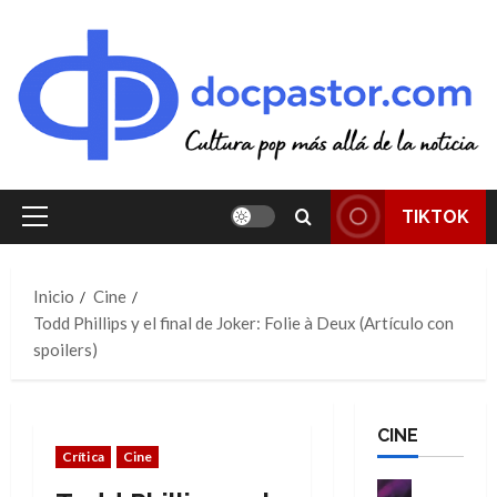
Saltar
al
contenido
TIKTOK
Menú
principal
Inicio
Cine
Todd Phillips y el final de Joker: Folie à Deux (Artículo con
spoilers)
CINE
Crítica
Cine
Cine