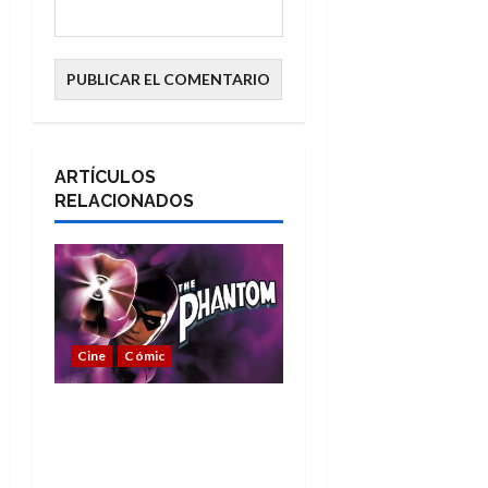
ARTÍCULOS
RELACIONADOS
Cine
Cómic
The Phantom, 90 años
del héroe que nunca
muere