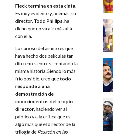
e
d
l
l
2026
agosto
de
Fleck termina en esta cinta
.
D
u
r
e
t
l
de
julio
o
l
Es muy evidente y, además, su
0
i
l
a
2026
a
de
o
k
director,
Todd Phillips
, ha
m
o
Juguetes
s
2026
n
0
m
H
Análisis
e
e
dicho que no va a ir más allá
d
o
0
s
o
Series
n
s
e
con ella.
d
P
d
g
t
p
l
e
l
a
a
o
Lo curioso del asunto es que
e
a
M
a
y
n
q
r
c
haya hecho dos películas tan
a
y
o
e
Series
u
a
i
r
diferentes entre sí contando la
m
c
n
Cine
e
d
e
v
misma historia. Siendo lo más
o
Misceláne
u
P
a
o
n
e
frío posible, creo que
todo
C
b
a
l
n
c
l
u
i
responde a una
n
a
t
i
30
a
l
d
y
demostración de
i
a
de
31
n
y
o
m
Crítica
conocimientos del propio
c
julio
f
de
d
W
Series
l
o
de
i
i
director
, haciendo ver al
julio
o
T
W
a
b
2026
p
c
de
público y a la crítica que es
l
e
E
n
i
ó
c
2026
algo más que el director de la
0
a
d
R
o
l
a
i
trilogía de
Resacón en las
c
L
0
a
s
:
l
ó