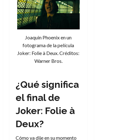
d
e
l
0
e
t
t
A
o
u
p
r
r
o
n
a
c
Joaquin Phoenix en un
o
a
fotograma de la película
9
l
Joker: Folie à Deux. Créditos:
8
de
i
de
julio
Warner Bros.
p
julio
de
s
de
2026
2026
i
¿Qué significa
0
s
0
el final de
7
de
Joker: Folie à
julio
de
Deux?
2026
0
Cómo ya dije en su momento