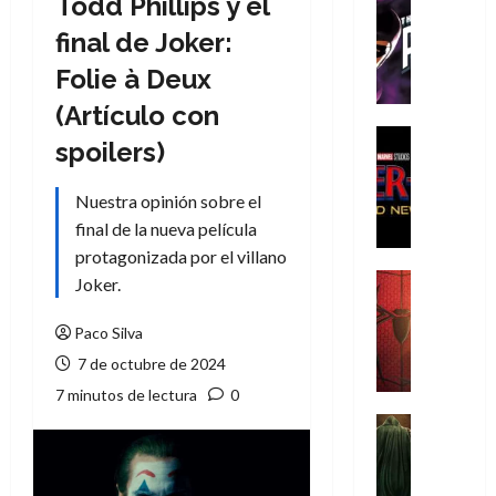
Todd Phillips y el
Cómic
T
final de Joker:
h
Folie à Deux
e
P
(Artículo con
h
Cine
spoilers)
a
Cómic
Crítica
n
Nuestra opinión sobre el
S
t
p
final de la nueva película
o
i
m
protagonizada por el villano
d
,
Cine
Joker.
e
Crítica
9
r
S
0
Paco Silva
-
p
a
7 de octubre de 2024
M
i
ñ
7 minutos de lectura
0
a
d
o
n
e
Cine
s
:
r
Cómic
d
Misceláne
B
-
e
V
r
M