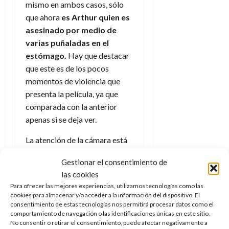
mismo en ambos casos, sólo
que ahora
es Arthur quien es
asesinado por medio de
varias puñaladas en el
estómago.
Hay que destacar
que este es de los pocos
momentos de violencia que
presenta la película, ya que
comparada con la anterior
apenas si se deja ver.
La atención de la cámara está
puesta en Arthur y en cómo, a
Gestionar el consentimiento de
pesar de aguantar el tipo,
las cookies
sabe que va a morir como
Para ofrecer las mejores experiencias, utilizamos tecnologías como las
un don nadie tras un chiste
cookies para almacenar y/o acceder a la información del dispositivo. El
malo
. Incapaz de dar un paso,
consentimiento de estas tecnologías nos permitirá procesar datos como el
comportamiento de navegación o las identificaciones únicas en este sitio.
cae de golpe contra una pared
No consentir o retirar el consentimiento, puede afectar negativamente a