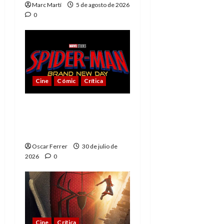
Marc Martí
5 de agosto de 2026
0
Cine
Cómic
Crítica
Spider-Man: Brand New
Day, mejor de lo
esperado
Oscar Ferrer
30 de julio de
2026
0
Cine
Crítica