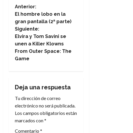
N
Anterior:
El hombre lobo en la
a
gran pantalla (2ª parte)
Siguiente:
v
Elvira y Tom Savini se
e
unen a Killer Klowns
From Outer Space: The
g
Game
a
c
Deja una respuesta
i
Tu dirección de correo
electrónico no será publicada.
ó
Los campos obligatorios están
n
marcados con
*
Comentario
*