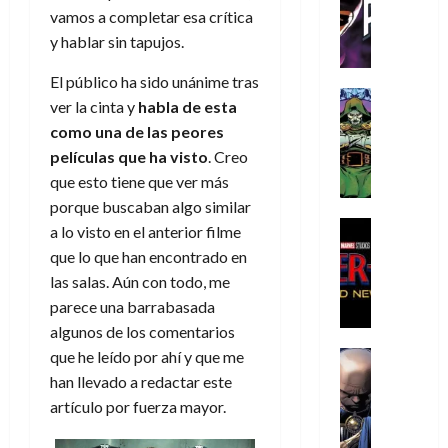
C
T
u
e
s
a
vamos a completar esa crítica
de
h
h
a
r
p
r
agosto
y hablar sin tapujos.
r
e
n
t
e
e
de
i
P
d
i
r
s
2026
El público ha sido unánime tras
s
h
o
c
Cómic
a
u
ver la cinta y
habla de esta
0
t
a
Reseña
l
a
d
n
como una de las peores
L
o
n
a
l
o
a
películas que ha visto
. Creo
a
p
t
n
,
c
t
que esto tiene que ver más
h
o
o
f
o
30
r
e
m
s
ó
porque buscaban algo similar
m
de
a
r
,
t
Cine
r
a lo visto en el anterior filme
julio
p
g
Cómic
N
9
a
m
de
l
que lo que han encontrado en
Crítica
e
o
0
l
2026
u
e
las salas. Aún con todo, me
S
d
l
a
g
l
j
0
parece una barrabasada
p
i
a
ñ
i
a
a
i
algunos de los comentarios
a
n
o
a
r
a
d
d
que he leído por ahí y que me
Cómic
,
s
d
e
v
e
Reseña
e
u
d
e
han llevado a redactar este
p
e
r
E
l
n
e
j
e
artículo por fuerza mayor.
n
-
l
D
a
l
a
t
t
M
V
o
e
h
d