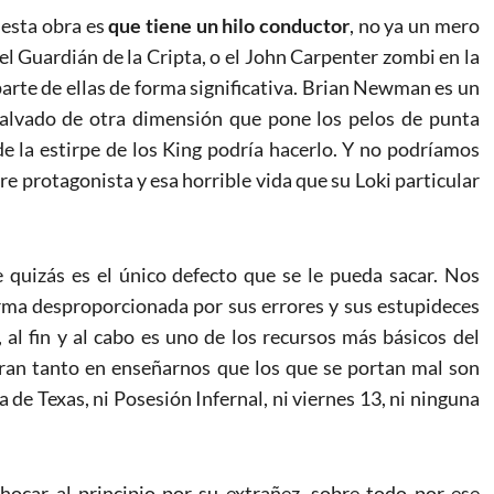
 esta obra es
que tiene un hilo conductor
, no ya un mero
el Guardián de la Cripta, o el John Carpenter zombi en la
rte de ellas de forma significativa. Brian Newman es un
alvado de otra dimensión que pone los pelos de punta
 la estirpe de los King podría hacerlo. Y no podríamos
re protagonista y esa horrible vida que su Loki particular
e quizás es el único defecto que se le pueda sacar. Nos
rma desproporcionada por sus errores y sus estupideces
 al fin y al cabo es uno de los recursos más básicos del
aran tanto en enseñarnos que los que se portan mal son
de Texas, ni Posesión Infernal, ni viernes 13, ni ninguna
hocar al principio por su extrañez, sobre todo por ese