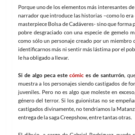
Porque uno de los elementos más interesantes de
narrador que introduce las historias –como lo era 
masterpiece Bolsa de Cadáveres- sino que forma pa
pobre desgraciado con una especie de gemelo m
como sólo un personaje creado por un miembro de
identificarnos más ni sentir más lástima por el pob
le ha obligado a llevar.
Si de algo peca este
cómic
es de santurrón
, qu
muestra a los personajes siendo castigados de fo
juveniles. Pero no es algo que moleste en exceso,
género del terror. Si los guionistas no se empeñ
castigados divinamente, no tendríamos la Matanza 
entrega de la saga Creepshow, entre tantas otras.
El dibujo, a cargo de Gabriel Rodríguez, puede c