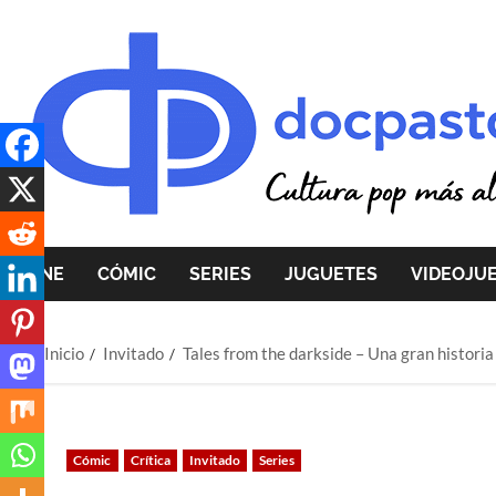
Saltar
al
contenido
CINE
CÓMIC
SERIES
JUGUETES
VIDEOJU
Inicio
Invitado
Tales from the darkside – Una gran historia
Cómic
Crítica
Invitado
Series