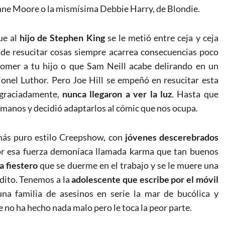
ianne Moore o la mismísima Debbie Harry, de Blondie.
ue al
hijo de Stephen King
se le metió entre ceja y ceja
o de resucitar cosas siempre acarrea consecuencias poco
omer a tu hijo o que Sam Neill acabe delirando en un
onel Luthor. Pero Joe Hill se empeñó en resucitar esta
esgraciadamente,
nunca llegaron a ver la luz
. Hasta que
 manos y decidió adaptarlos al cómic que nos ocupa.
l más puro estilo Creepshow, con
jóvenes descerebrados
or esa fuerza demoníaca llamada karma que tan buenos
a fiestero
que se duerme en el trabajo y se le muere una
dito. Tenemos a la
adolescente que escribe por el móvil
na familia de asesinos en serie la mar de bucólica y
e no ha hecho nada malo pero le toca la peor parte.