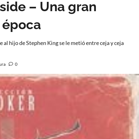
kside – Una gran
u época
e al hijo de Stephen King se le metió entre ceja y ceja
ura
0