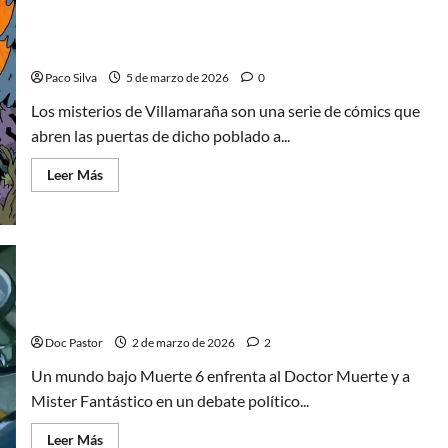
DC:
Orden
Los misterios de Villamaraña, entretenida lectura
y
para los más pequeños
legado
Paco Silva
5 de marzo de 2026
0
Los misterios de Villamaraña son una serie de cómics que
abren las puertas de dicho poblado a...
Leer
Leer Más
más
acerca
de
Los
misterios
de
Villamaraña,
entretenida
Un mundo bajo Muerte 6: El debate que sacude
lectura
para
Marvel
los
más
Doc Pastor
2 de marzo de 2026
2
pequeños
Un mundo bajo Muerte 6 enfrenta al Doctor Muerte y a
Mister Fantástico en un debate político...
Leer
Leer Más