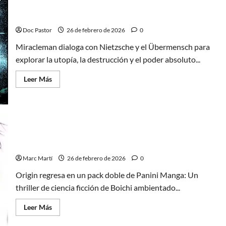
cero
Miracleman y Nietzsche: El superhéroe como
tragedia
Doc Pastor
26 de febrero de 2026
0
Miracleman dialoga con Nietzsche y el Übermensch para
explorar la utopía, la destrucción y el poder absoluto...
Leer
Leer Más
más
acerca
de
Miracleman
y
Nietzsche:
El
superhéroe
como
Origin de Boichi: Ciencia ficción y violencia urbana
tragedia
Marc Martí
26 de febrero de 2026
0
Origin regresa en un pack doble de Panini Manga: Un
thriller de ciencia ficción de Boichi ambientado...
Leer
Leer Más
más
acerca