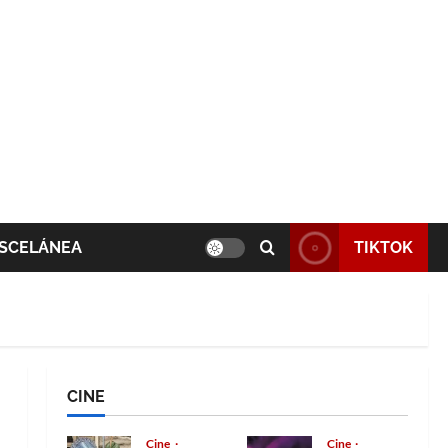
SCELÁNEA
TIKTOK
CINE
Cine
Cine