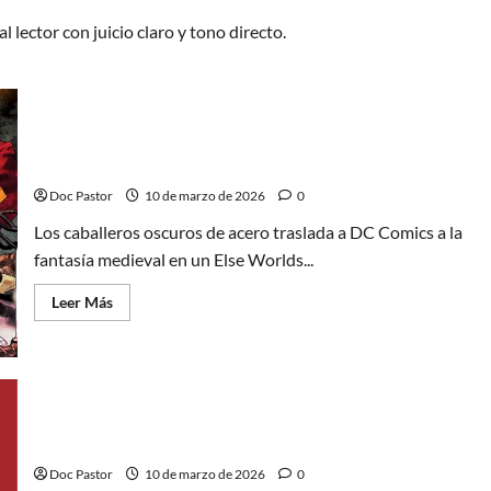
 lector con juicio claro y tono directo.
Los caballeros oscuros de acero: La fantasía de Tom
Taylor
Doc Pastor
10 de marzo de 2026
0
Los caballeros oscuros de acero traslada a DC Comics a la
fantasía medieval en un Else Worlds...
Leer
Leer Más
más
acerca
de
Los
caballeros
oscuros
de
acero:
La
Zatanna: Abajo la sala, el origen de una maga
fantasía
de
Doc Pastor
10 de marzo de 2026
0
Tom