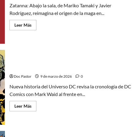
Taylor
Zatanna: Abajo la sala, de Mariko Tamaki y Javier
Rodríguez, reimagina el origen de la maga en...
Leer
Leer Más
más
acerca
de
Zatanna:
Abajo
la
sala,
el
origen
de
Nueva historia del Universo DC: Orden y legado
una
maga
Doc Pastor
9 de marzo de 2026
0
Nueva historia del Universo DC revisa la cronología de DC
Comics con Mark Waid al frente en...
Leer
Leer Más
más
acerca
de
Nueva
historia
del
Universo