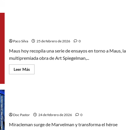
de
Origin
de
Boichi:
Ciencia
ficción
y
Maus hoy, ampliando la mirada en torno a una obra
violencia
clave
urbana
Paco Silva
25 de febrero de 2026
0
Maus hoy recopila una serie de ensayos en torno a Maus, la
multipremiada obra de Art Spiegelman,...
Leer
Leer Más
más
acerca
de
Maus
hoy,
ampliando
la
mirada
en
Miracleman: El mito reinventado del héroe británico
torno
a
Doc Pastor
24 de febrero de 2026
0
una
obra
Miracleman surge de Marvelman y transforma el héroe
clave