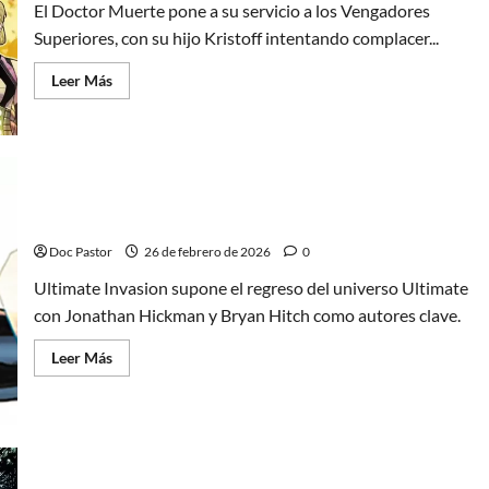
El Doctor Muerte pone a su servicio a los Vengadores
Superiores, con su hijo Kristoff intentando complacer...
Leer
Leer Más
más
acerca
de
Doctor
Muerte
y
los
Vengadores
Superiores:
Ultimate Invasion: Reiniciar Marvel desde cero
El
poder
Doc Pastor
26 de febrero de 2026
0
del
mal
Ultimate Invasion supone el regreso del universo Ultimate
con Jonathan Hickman y Bryan Hitch como autores clave.
Leer
Leer Más
más
acerca
de
Ultimate
Invasion:
Reiniciar
Marvel
desde