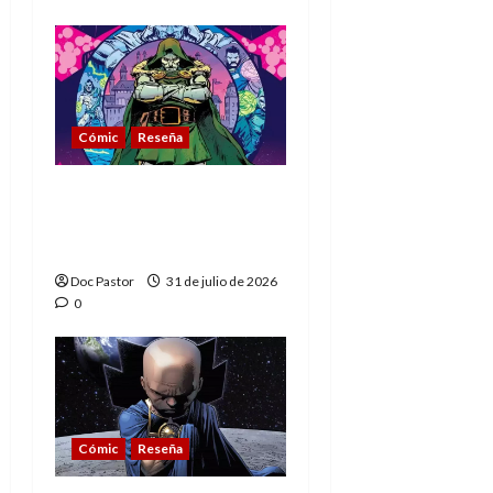
Cómic
Reseña
La tragedia del Doctor
Muerte, el mejor
villano de Marvel
Doc Pastor
31 de julio de 2026
0
Cómic
Reseña