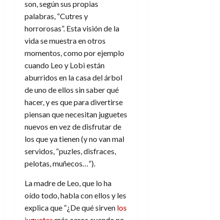
a
d
d
son, según sus propias
:
l
n
b
e
e
27
palabras, “Cutres y
e
i
a
i
l
l
de
horrorosas”. Esta visión de la
l
p
l
l
a
a
julio
o
vida se muestra en otros
s
d
i
l
de
W
r
i
momentos, como por ejemplo
e
2026
d
í
W
i
s
l
a
cuando Leo y Lobi están
n
E
0
g
y
M
d
e
aburridos en la casa del árbol
e
s
u
c
a
de uno de ellos sin saber qué
6
n
u
n
o
de
hacer, y es que para divertirse
y
p
d
m
agosto
3
piensan que necesitan juguetes
e
u
i
o
de
de
l
nuevos en vez de disfrutar de
n
a
2026
c
agosto
d
t
los que ya tienen (y no van mal
l
de
o
0
e
o
2026
servidos, “puzles, disfraces,
n
s
d
t
pelotas, muñecos…”).
20
0
t
e
r
de
i
n
La madre de Leo, que lo ha
julio
a
n
o
de
c
oído todo, habla con ellos y les
o
r
2026
u
explica que “¿De qué sirven
los
d
e
l
0
juguetes
más caros cuando no