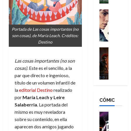
h
n
n
n
é
g
d
:
Cine
r
a
Crítica
N
B
o
d
C
e
r
e
Portada de Las cosas importantes (no
o
l
w
a
q
son cosas), de María Leach. Créditos:
r
e
D
n
u
Destino
e
a
a
d
e
s
n
y
Cine
N
n
:
e
Crítica
,
e
u
Las cosas importantes (no son
L
D
r
m
w
n
a
cosas)
. Este es el sencillo, a la
o
:
e
D
c
O
o
R
par que directo e ingenioso,
j
a
a
d
m
e
o
y
título de un volumen infantil de
m
i
s
s
r
,
la
editorial Destino
realizado
u
s
d
c
d
m
e
por
María Leach y Leire
CÓMIC
e
a
a
e
a
r
Salaberria
. La portada del
a
y
t
l
d
e
mismo es muy reveladora
d
o
e
o
Cine
u
sobre su contenido, en ella
e
c
v
Cómic
e
r
5
C
T
u
e
aparecen dos amigos jugando
s
a
de