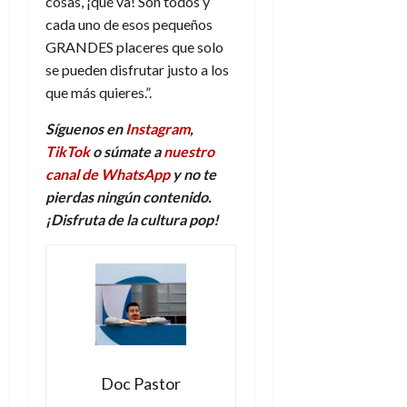
cosas, ¡qué va! Son todos y
cada uno de esos pequeños
GRANDES placeres que solo
se pueden disfrutar justo a los
que más quieres.”.
Síguenos en
Instagram
,
TikTok
o súmate a
nuestro
canal de WhatsApp
y no te
pierdas ningún contenido.
¡Disfruta de la
c
ultura
p
op!
Doc Pastor