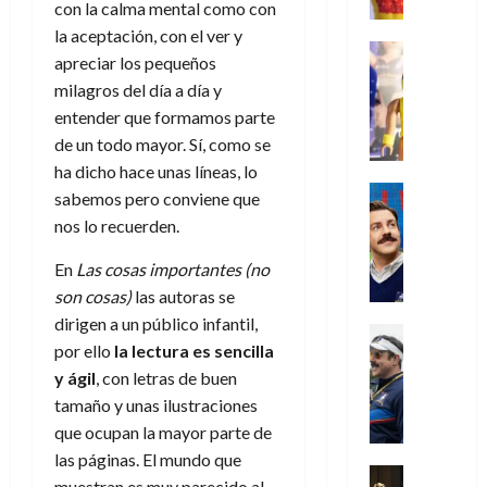
r
e
t
con la calma mental como con
l
de
julio
o
l
0
i
l
a
2026
a
de
la aceptación, con el ver y
o
k
m
o
Juguetes
s
2026
n
apreciar los pequeños
0
m
H
Análisis
e
e
d
o
milagros del día a día y
0
s
o
Series
n
s
e
d
P
d
g
entender que formamos parte
t
p
l
e
l
a
a
de un todo mayor. Sí, como se
o
e
a
M
a
y
n
q
r
ha dicho hace unas líneas, lo
c
a
y
o
e
Series
u
a
i
sabemos pero conviene que
r
m
c
n
Cine
e
d
e
v
nos lo recuerden.
o
Misceláne
u
P
a
o
n
e
C
b
a
l
n
c
En
Las cosas importantes (no
l
u
i
n
a
t
i
30
son cosas)
las autoras se
a
l
d
y
i
a
de
dirigen a un público infantil,
31
n
y
o
m
Crítica
c
julio
f
de
por ello
la lectura es sencilla
d
W
Series
l
o
de
i
i
julio
o
T
W
y ágil
, con letras de buen
a
b
2026
p
c
de
l
e
E
n
i
tamaño y unas ilustraciones
ó
c
2026
0
a
d
R
o
l
que ocupan la mayor parte de
a
i
c
L
0
a
s
:
l
ó
las páginas. El mundo que
u
a
w
t
u
Análisis
D
n
muestran es muy parecido al