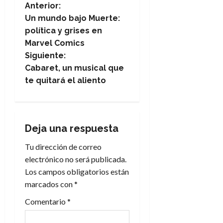
N
Anterior:
Un mundo bajo Muerte:
a
política y grises en
Marvel Comics
v
Siguiente:
e
Cabaret, un musical que
te quitará el aliento
g
a
Deja una respuesta
c
Tu dirección de correo
i
electrónico no será publicada.
Los campos obligatorios están
ó
marcados con
*
n
Comentario
*
d