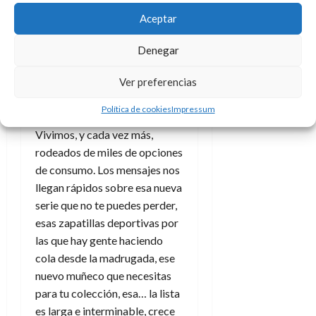
darle una buena sesión de
mimos… Como dicen en
Las
Aceptar
cosas importantes (no son
Denegar
cosas)
, son hechos y
circunstancias que “(…)
Ver preferencias
funcionan toda la vida sin pilas,
wifi o batería.”.
Política de cookies
Impressum
Vivimos, y cada vez más,
rodeados de miles de opciones
de consumo. Los mensajes nos
llegan rápidos sobre esa nueva
serie que no te puedes perder,
esas zapatillas deportivas por
las que hay gente haciendo
cola desde la madrugada, ese
nuevo muñeco que necesitas
para tu colección, esa… la lista
es larga e interminable, crece