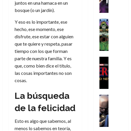
h
h
a
r
p
juntos en una hamaca en un
r
agosto
r
e
n
t
e
e
bosque (o un jardín).
de
i
P
d
i
r
s
2026
s
h
o
c
Cómic
Y eso es lo importante, ese
a
u
0
t
a
Reseña
l
a
d
n
hecho, ese momento, ese
L
o
n
a
l
o
a
disfrute, ese estar con alguien
a
p
t
n
,
c
que te quiere y respeta, pasar
t
h
o
o
f
o
30
tiempo con los que forman
r
e
m
s
ó
m
de
parte de nuestra familia. Y es
a
r
,
t
Cine
r
julio
p
g
Cómic
N
9
que, como bien dice el título,
a
m
de
l
Crítica
e
o
0
l
2026
u
las cosas importantes no son
e
S
d
l
a
g
l
j
cosas.
0
p
i
a
ñ
i
a
a
i
a
n
o
a
r
a
La búsqueda
d
d
Cómic
,
s
d
e
v
e
Reseña
e
u
d
e
p
de la felicidad
e
r
E
l
n
e
j
e
n
-
l
D
a
l
a
t
t
Esto es algo que sabemos, al
M
V
o
e
h
d
i
u
a
i
menos lo sabemos en teoría,
c
s
é
e
d