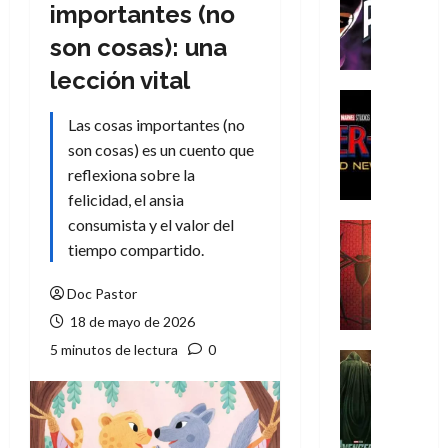
T
importantes (no
h
son cosas): una
e
P
lección vital
h
Cine
a
Cómic
Las cosas importantes (no
Crítica
n
son cosas) es un cuento que
S
t
reflexiona sobre la
p
o
felicidad, el ansia
i
m
d
consumista y el valor del
,
Cine
e
Crítica
tiempo compartido.
9
r
S
0
-
p
Doc Pastor
a
M
i
ñ
18 de mayo de 2026
a
d
o
5 minutos de lectura
0
n
e
Cine
s
:
r
Cómic
d
Misceláne
B
-
e
V
r
M
l
e
a
a