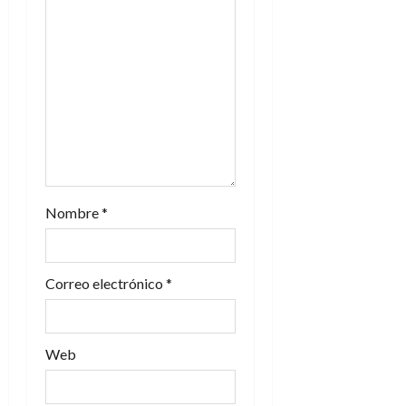
e
e
n
t
r
a
Nombre
*
d
Correo electrónico
*
a
s
Web