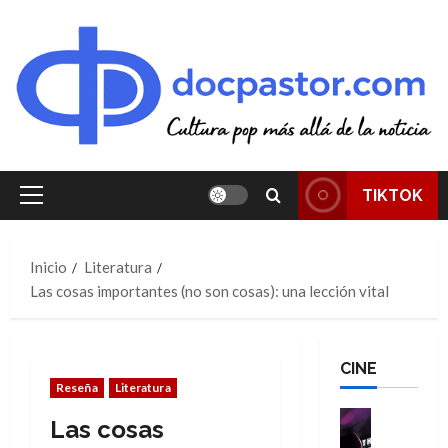
Saltar
al
contenido
TIKTOK
Menú
principal
Inicio
Literatura
Las cosas importantes (no son cosas): una lección vital
CINE
Reseña
Literatura
Cine
Las cosas
Cómic