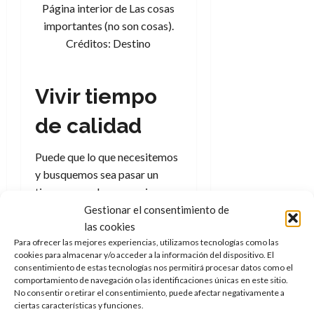
Página interior de Las cosas
importantes (no son cosas).
Créditos: Destino
Vivir tiempo
de calidad
Puede que lo que necesitemos
y busquemos sea pasar un
tiempo con algunos amigos
disfrutando de un juego de
Gestionar el consentimiento de
las cookies
mesa mientras nos reímos y
Para ofrecer las mejores experiencias, utilizamos tecnologías como las
disfrutamos, pasear descalzos
cookies para almacenar y/o acceder a la información del dispositivo. El
por el parque para sentir la
consentimiento de estas tecnologías nos permitirá procesar datos como el
hierba en los pies, jugar con
comportamiento de navegación o las identificaciones únicas en este sitio.
No consentir o retirar el consentimiento, puede afectar negativamente a
nuestro perrito para después
ciertas características y funciones.