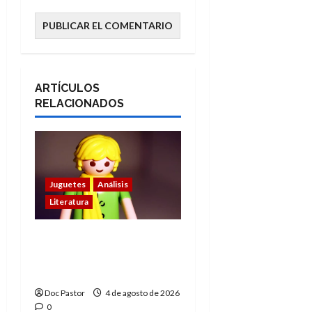
ARTÍCULOS
RELACIONADOS
Juguetes
Análisis
Literatura
El principito de
Playmobil conquista
con su sencillez
Doc Pastor
4 de agosto de 2026
0