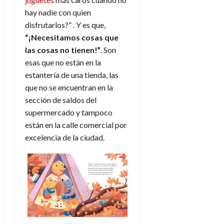
e
t
t
hay nadie con quien
A
o
u
disfrutarlos?” . Y es que,
p
r
r
o
“¡Necesitamos cosas que
n
a
c
o
las cosas no tienen!”
. Son
a
esas que no están en la
9
l
8
de
estantería de una tienda, las
i
de
julio
que no se encuentran en la
p
julio
de
sección de saldos del
s
de
2026
supermercado y tampoco
2026
i
0
s
están en la calle comercial por
0
excelencia de la ciudad.
7
de
julio
de
2026
0