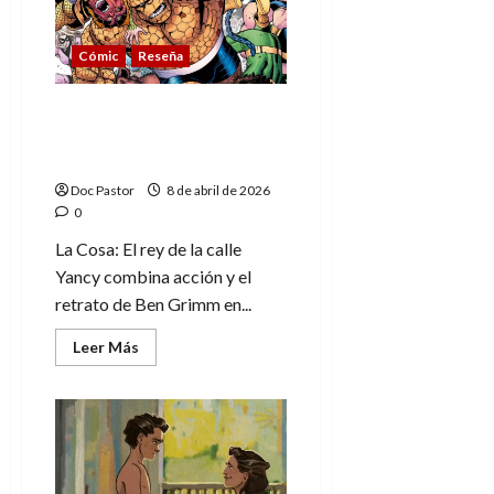
de
Goscinny
y
Cómic
Reseña
Morris,
otra
destacable
entrega
La Cosa: El rey de la calle
Yancy, acción y
responsabilidad
Doc Pastor
8 de abril de 2026
0
La Cosa: El rey de la calle
Yancy combina acción y el
retrato de Ben Grimm en...
Leer
Leer Más
más
acerca
de
La
Cosa:
El
rey
de
la