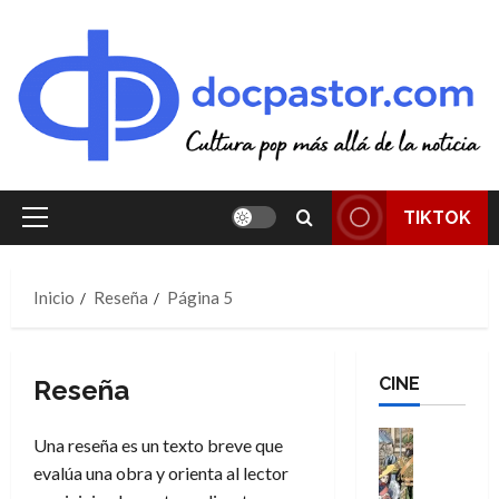
Saltar
al
contenido
TIKTOK
Menú
principal
Inicio
Reseña
Página 5
CINE
Reseña
Cine
Una reseña es un texto breve que
Cómic
evalúa una obra y orienta al lector
Literatura