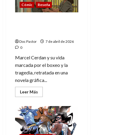
calle
Cómic
Reseña
Yancy,
acción
y
responsabilidad
Marcel Cerdan: boxeo,
tragedia y memoria en
viñetas
Doc Pastor
7 de abril de 2026
0
Marcel Cerdan y su vida
marcada por el boxeo y la
tragedia, retratada en una
novela gráfica...
Leer
Leer Más
más
acerca
de
Marcel
Cerdan:
boxeo,
tragedia
y
memoria
en