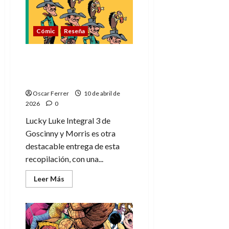
Legión:
un
viaje
clásico
Cómic
Reseña
con
encanto
Lucky Luke Integral 3 de
Goscinny y Morris, otra
destacable entrega
Oscar Ferrer
10 de abril de
2026
0
Lucky Luke Integral 3 de
Goscinny y Morris es otra
destacable entrega de esta
recopilación, con una...
Leer
Leer Más
más
acerca
de
Lucky
Luke
Integral
3