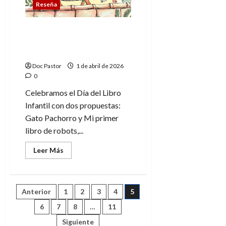
Reseña
la
eternidad,
dos
mitos
Día del Libro Infantil: 2
y
libros para los pequeños
una
aventura
lectores
Doc Pastor
1 de abril de 2026
0
Celebramos el Día del Libro
Infantil con dos propuestas:
Gato Pachorro y Mi primer
libro de robots,...
Leer
Leer Más
más
acerca
de
Día
del
Paginación
Anterior
1
2
3
4
5
Libro
Infantil:
2
6
7
8
…
11
de
libros
para
Siguiente