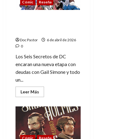
Cómic
Reseña
viñetas
Seis Secretos en DC All
In: Una nueva etapa y un
nuevo rumbo
Doc Pastor
6 de abril de 2026
0
Los Seis Secretos de DC
encaran una nueva etapa con
deudas con Gail Simone y todo
un...
Leer
Leer Más
más
acerca
de
Seis
Secretos
en
DC
All
In:
Una
Cómic
Reseña