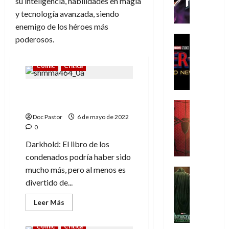
su inteligencia, habilidades en magia
h
y tecnología avanzada, siendo
e
P
enemigo de los héroes más
h
Cine
poderosos.
a
Cómic
Crítica
n
Cómic
Crítica
S
t
p
o
i
Darkhold, el libro de los
m
d
condenados
,
Cine
e
Crítica
9
Doc Pastor
6 de mayo de 2022
r
S
0
0
-
p
a
Darkhold: El libro de los
M
i
ñ
condenados podría haber sido
a
d
o
mucho más, pero al menos es
n
e
Cine
s
:
r
Cómic
divertido de...
d
Misceláne
B
-
e
V
Leer
Leer Más
r
M
l
más
e
a
a
acerca
h
de
n
n
n
Cómic
Crítica
é