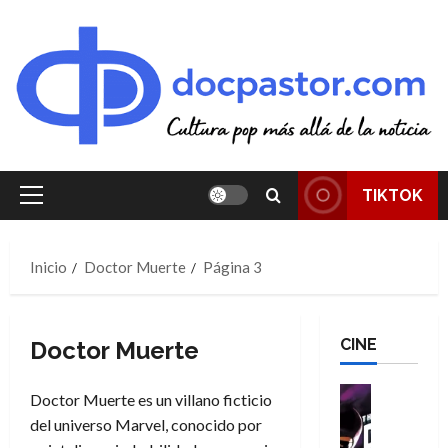
Saltar
al
contenido
TIKTOK
Menú
principal
Inicio
Doctor Muerte
Página 3
CINE
Doctor Muerte
Cine
Doctor Muerte es un villano ficticio
Cómic
del universo Marvel, conocido por
T