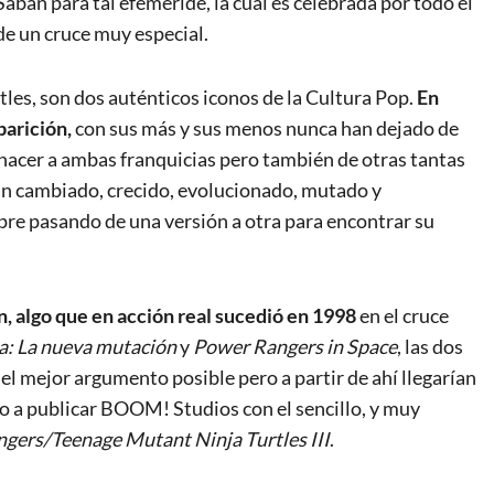
Saban para tal efeméride, la cual es celebrada por todo el
de un cruce muy especial.
tles, son dos auténticos iconos de la Cultura Pop.
En
parición,
con sus más y sus menos nunca han dejado de
o nacer a ambas franquicias pero también de otras tantas
an cambiado, crecido, evolucionado, mutado y
re pasando de una versión a otra para encontrar su
 algo que en acción real sucedió en
1998
en el cruce
a: La nueva mutación
y
Power Rangers in Space
, las dos
 el mejor argumento posible pero a partir de ahí llegarían
 a publicar BOOM! Studios con el sencillo, y muy
ers/Teenage Mutant Ninja Turtles III
.