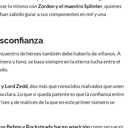
hacer lo mismo con
Zordon y el maestro Splinter
, quienes
han sabido guiar a sus componentes en mil y una
esconfianza
n encuentro de héroes también debe haberlo de villanos. A
énero y tono, se basa siempre en la eterna lucha entre el
odo.
 y Lord Zedd
, dos más que conocidos malvados que unen
a clara. Lo que sí queda patente es que la confianza entre
grises y de matices de la que en este primer número se
cos
Bebop y Rocksteady
hacen aparición
como secuaces