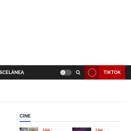
SCELÁNEA
TIKTOK
CINE
Cine
Cine