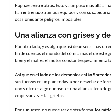
Raphael, entre otros. Esto va un paso más allá al 
han entrenado a ambos equipos y con su sabiduría 
ocasiones ante peligros imposibles.
Una alianza con grises y d
Por otro lado, y es algo que así debe ser, si hay u
fin de cuentas el mundo del cómic, más el de este g
bien y el mal, es el motor constante que alimenta t
Así que
en el lado de los demonios está
n
Shredder
sus fuerzas en un plan todavía por desvelar de form
uno y otro es algo dudoso, es una alianza llena de 
empiezan a ver las grietas.
Por supuesto, no puede ser de otra forma,
los míti