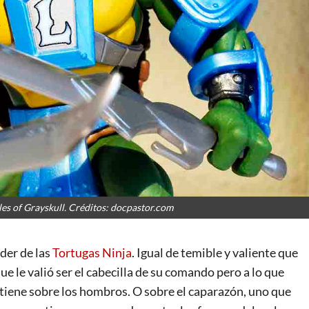
les of Grayskull. Créditos: docpastor.com
íder de las
Tortugas Ninja
. Igual de temible y valiente que
 le valió ser el cabecilla de su comando pero a lo que
 tiene sobre los hombros. O sobre el caparazón, uno que