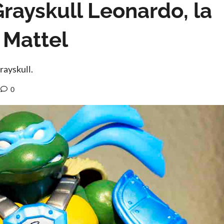
Grayskull Leonardo, la
 Mattel
rayskull.
0