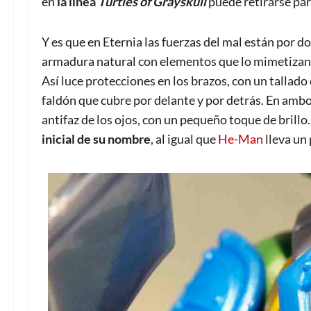
en
la línea
Turtles of Grayskull
puede retirarse par
Y es que en Eternia las fuerzas del mal están por d
armadura natural con elementos que lo mimetizan
Así luce protecciones en los brazos, con un tallad
faldón que cubre por delante y por detrás. En ambo
antifaz de los ojos, con un pequeño toque de brillo
inicial de su nombre
, al igual que
He-Man
lleva un