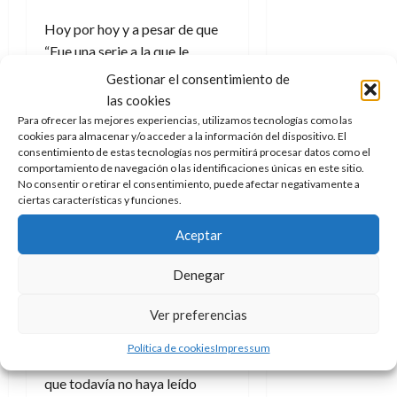
e
t
t
A
o
Hoy por hoy y a pesar de que
u
p
r
“Fue una serie a la que le
r
o
n
a
dedicamos mucho cariño” la
Gestionar el consentimiento de
c
o
colección se encuentra
las cookies
a
9
inconclusa en España y los
Para ofrecer las mejores experiencias, utilizamos tecnologías como las
l
8
de
cookies para almacenar y/o acceder a la información del dispositivo. El
diferentes
cómics
i
de
julio
consentimiento de estas tecnologías nos permitirá procesar datos como el
publicados por Fandogamia
p
julio
de
comportamiento de navegación o las identificaciones únicas en este sitio.
s
de
están descatalogados, “Fue
2026
No consentir o retirar el consentimiento, puede afectar negativamente a
2026
i
ciertas características y funciones.
una lástima no poder continuar
0
s
con la serie, la verdad” afirma
0
Aceptar
Medina. ¿Pueden encontrarse?
7
Sí,
se encuentran
pero solo “en
Denegar
de
puntos de saldo y segunda
julio
Ver preferencias
mano, y el stock que le quede a
de
2026
alguna librería”, así que el
Política de cookies
Impressum
amante de los Cazafantasmas
0
que todavía no haya leído