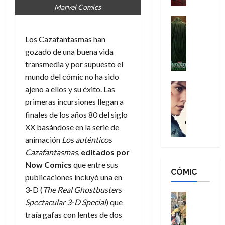
Marvel Comics
a
d
s
o
n
e
H
Cine
s
:
r
Cómic
o
d
Los Cazafantasmas han
Misceláne
B
-
m
e
V
gozado de una buena vida
r
M
b
l
e
a
a
transmedia y por supuesto el
r
h
n
n
n
e
é
mundo del cómic no ha sido
g
d
:
Cine
s
r
ajeno a ellos y su éxito. Las
a
Crítica
N
B
E
o
primeras incursiones llegan a
d
C
e
r
x
e
finales de los años 80 del siglo
o
l
w
a
t
q
XX basándose en la serie de
r
e
D
n
r
u
e
a
animación
Los auténticos
a
d
a
e
s
n
y
N
Cazafantasmas
,
editados por
o
n
:
e
,
e
r
Now Comics
que entre sus
u
D
CÓMIC
r
m
w
d
n
publicaciones incluyó una en
o
:
e
D
i
c
3-D (
The Real Ghostbusters
o
R
j
a
Cine
n
a
Spectacular 3-D Special
) que
m
e
Cómic
o
y
a
m
traía gafas con lentes de dos
s
Literatura
s
r
,
r
u