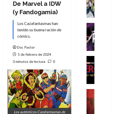
Literatura
De Marvel a IDW
A
(y Fandogamia)
m
í
Los Cazafantasmas han
m
Cine
e
tenido su buena ración de
Cómic
g
T
cómics.
u
h
s
e
Doc Pastor
t
P
1 de febrero de 2024
a
h
Cine
3 minutos de lectura
0
L
a
Cómic
Crítica
a
n
S
L
t
p
i
o
i
g
m
d
a
,
Cine
e
Crítica
d
9
r
S
e
0
-
p
l
a
Los auténticos Cazafantasmas de
M
i
o
ñ