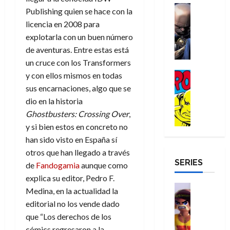
a
d
d
H
Cómic
s
d
e
Publishing quien se hace con la
v
e
Reseña
e
o
d
e
p
e
licencia en 2008 para
r
E
l
m
e
j
e
n
explotarla con un buen número
-
l
D
b
l
a
t
t
de aventuras. Entre estas está
M
V
o
r
h
d
i
u
a
i
un cruce con los Transformers
c
e
é
e
d
r
n
g
Cómic
t
y con ellos mismos en todas
s
r
e
a
a
:
i
Reseña
o
E
o
m
sus encarnaciones, algo que se
p
D
B
l
r
x
e
o
e
dio en la historia
29
o
r
a
M
t
q
c
r
Ghostbusters: Crossing Over
,
de
c
a
n
u
r
u
i
o
julio
y si bien estos en concreto no
t
n
t
e
a
e
o
f
de
han sido visto en España sí
o
d
e
r
o
n
n
u
2026
r
N
y
otros que han llegado a través
t
r
u
a
n
SERIES
D
0
e
l
de
Fandogamia
aunque como
e
d
n
r
c
r
w
a
,
i
c
explica su editor, Pedro F.
i
o
D
s
Juguetes
e
n
a
o
Medina, en la actualidad la
27
o
a
j
Análisis
l
a
m
n
de
editorial no los vende dado
Series
m
y
o
m
r
u
julio
a
que “Los derechos de los
H
,
,
y
e
i
de
e
l
u
cómics regresaron a la