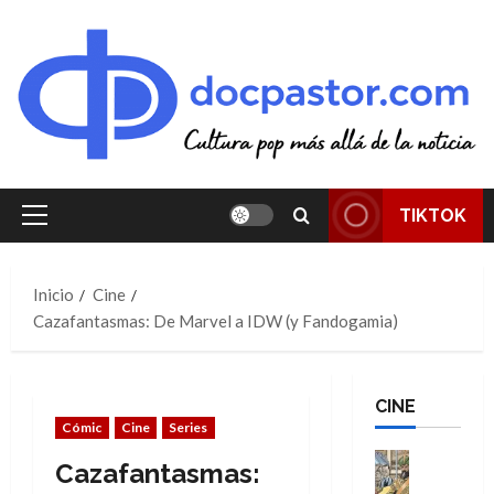
Saltar
al
contenido
TIKTOK
Menú
principal
Inicio
Cine
Cazafantasmas: De Marvel a IDW (y Fandogamia)
CINE
Cómic
Cine
Series
Cine
Cazafantasmas:
Cómic