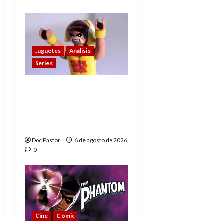
Juguetes
Análisis
Series
Hulk Hogan en
Playmobil: un
homenaje a una
leyenda de la WWE
Doc Pastor
6 de agosto de 2026
0
Cine
Cómic