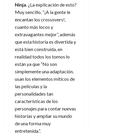
a
d
d
de
:
Ninja
. ¿La explicación de esto?
0
l
n
b
e
e
julio
e
i
Muy sencillo, “¡A la gente le
a
i
l
l
de
l
p
l
encantan los crossovers!,
l
a
2026
a
o
s
d
i
l
cuanto más locos y
W
0
r
i
e
d
í
W
extravagantes mejor”, además
i
s
l
a
n
E
que esta historia es divertida y
g
y
M
d
e
está bien construida, en
e
s
u
c
a
6
realidad todos los tomos lo
n
u
n
o
de
y
p
están ya que “No son
d
m
agosto
3
e
u
simplemente una adaptación,
i
o
de
de
l
n
a
2026
c
usan los elementos míticos de
agosto
d
t
l
de
o
las películas y la
0
e
o
2026
n
personalidades tan
s
d
t
20
0
características de los
t
e
r
de
personajes para contar nuevas
i
n
julio
a
n
historias y ampliar su mundo
o
de
c
o
r
2026
de una forma muy
u
d
e
l
entretenida.”.
0