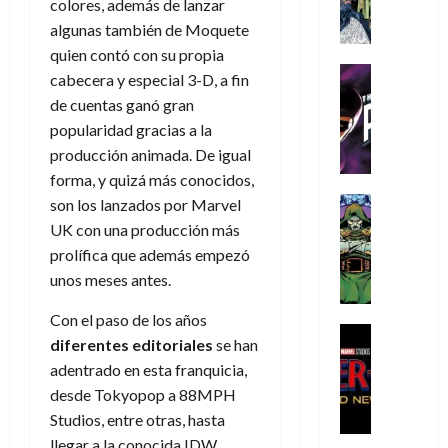
A
d
c
colores, además de lanzar
d
m
i
e
m
a
a
e
algunas también de Moquete
a
o
r
í
y
t
l
d
quien contó con su propia
s
e
m
o
e
o
Cine
u
(
cabecera y especial 3-D, a fin
e
c
v
Cómic
e
r
p
de cuentas ganó gran
5
g
T
u
e
s
a
a
de
popularidad gracias a la
u
h
a
r
p
r
r
agosto
producción animada. De igual
s
e
n
t
e
e
t
de
t
P
d
forma, y quizá más conocidos,
i
r
s
2026
e
a
h
o
c
Cómic
son los lanzados por Marvel
a
u
1
0
L
a
Reseña
l
a
d
n
UK con una producción más
)
L
a
n
a
l
o
a
prolífica que además empezó
a
L
t
n
,
c
unos meses antes.
7
t
i
o
o
f
o
30
de
r
g
m
s
ó
m
de
Con el paso de los años
agosto
a
a
,
t
Cine
r
julio
p
de
diferentes editoriales
se han
g
Cómic
d
9
a
m
de
2026
l
adentrado en esta franquicia,
Crítica
e
e
0
l
2026
u
e
S
0
desde Tokyopop a 88MPH
d
l
a
g
l
j
0
p
i
o
Studios, entre otras, hasta
ñ
i
a
a
i
a
s
o
a
r
llegar a la conocida IDW