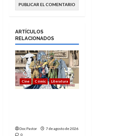
ARTÍCULOS
RELACIONADOS
Cine
Cómic
Literatura
A mí me gusta La Liga
de los Hombres
Extraordinarios (parte
1)
Doc Pastor
7 de agosto de 2026
0