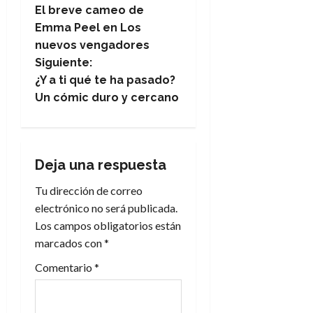
El breve cameo de
a
Emma Peel en Los
nuevos vengadores
v
Siguiente:
e
¿Y a ti qué te ha pasado?
Un cómic duro y cercano
g
a
Deja una respuesta
c
Tu dirección de correo
i
electrónico no será publicada.
Los campos obligatorios están
ó
marcados con
*
n
Comentario
*
d