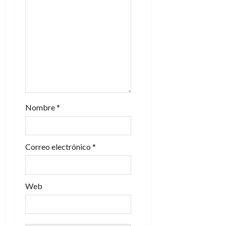
e
e
n
t
r
a
Nombre
*
d
Correo electrónico
*
a
s
Web