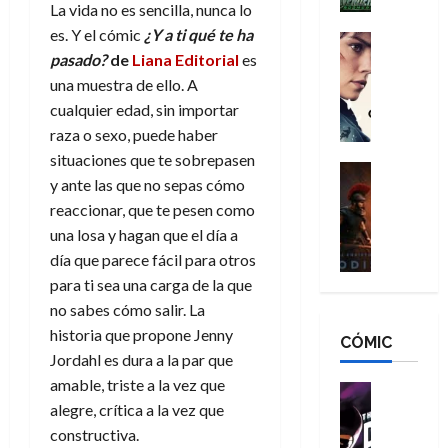
h
La vida no es sencilla, nunca lo
n
n
n
é
es. Y el cómic
¿Y a ti qué te ha
g
d
:
Cine
r
a
pasado?
de
Liana Editorial
es
Crítica
N
B
o
d
C
e
una muestra de ello. A
r
e
o
l
w
a
cualquier edad, sin importar
q
r
e
D
n
u
raza o sexo, puede haber
e
a
a
d
e
situaciones que te sobrepasen
s
n
y
Cine
N
n
y ante las que no sepas cómo
:
e
Crítica
,
e
u
reaccionar, que te pesen como
L
D
r
m
w
n
a
o
una losa y hagan que el día a
:
e
D
c
O
o
R
día que parece fácil para otros
j
a
a
d
m
e
o
y
para ti sea una carga de la que
m
i
s
s
r
,
u
no sabes cómo salir. La
s
d
c
d
m
e
historia que propone Jenny
CÓMIC
e
a
a
e
a
r
Jordahl es dura a la par que
a
y
t
l
d
e
amable, triste a la vez que
d
o
e
o
Cine
u
e
alegre, crítica a la vez que
c
v
Cómic
e
r
5
C
T
u
e
constructiva.
s
a
de