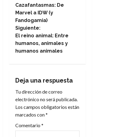
Cazafantasmas: De
a
Marvel a IDW (y
Fandogamia)
v
Siguiente:
e
El reino animal: Entre
humanos, animales y
g
humanos animales
a
c
Deja una respuesta
i
Tu dirección de correo
electrónico no será publicada.
ó
Los campos obligatorios están
n
marcados con
*
Comentario
*
d