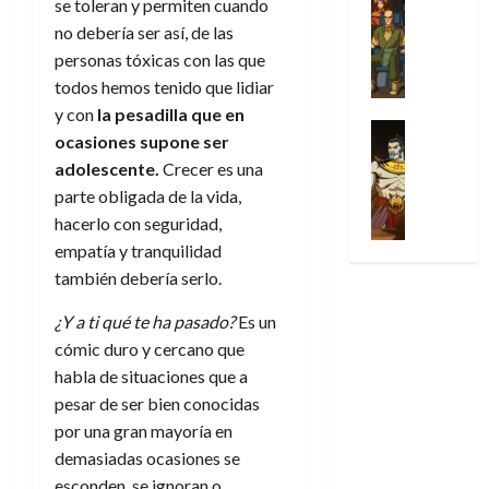
se toleran y permiten cuando
l
s
Cómic
:
a
n
o
d
Series
t
no debería ser así, de las
s
p
l
h
c
e
X
u
o
r
personas tóxicas con las que
g
o
t
M
-
r
:
i
i
m
todos hemos tenido que lidiar
o
a
M
a
e
m
a
e
r
y con
la pesadilla que en
r
e
p
l
e
Series
d
n
E
v
ocasiones supone ser
n
Análisis
o
o
r
e
a
x
e
adolescente.
Crecer es una
’
Cómic
p
p
a
j
j
t
l
X
9
parte obligada de la vida,
c
t
s
a
e
r
-
7
hacerlo con seguridad,
o
i
i
d
a
a
30
M
(
n
m
m
empatía y tranquilidad
e
u
ñ
de
e
2
q
i
p
e
n
también debería serlo.
o
julio
n
×
u
s
r
m
a
de
’
4
i
m
¿Y a ti qué te ha pasado?
Es un
e
o
l
2026
29
9
)
s
o
s
c
e
cómic duro y cercano que
de
7
:
0
t
y
i
i
y
habla de situaciones que a
julio
(
A
ó
l
o
o
e
de
pesar de ser bien conocidas
2
p
l
a
n
n
n
2026
por una gran mayoría en
×
o
a
a
e
a
d
3
demasiadas ocasiones se
0
c
f
m
s
r
a
)
a
esconden, se ignoran o,
i