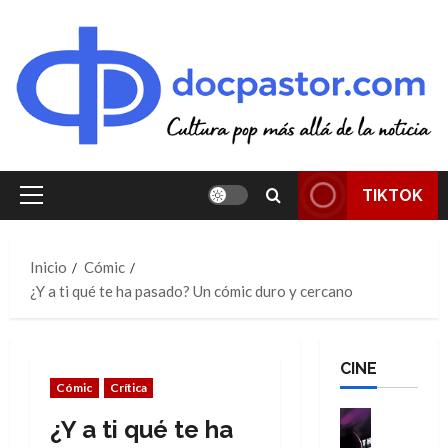
Saltar
al
contenido
TIKTOK
Menú
principal
Inicio
Cómic
¿Y a ti qué te ha pasado? Un cómic duro y cercano
CINE
Cómic
Crítica
Cine
¿Y a ti qué te ha
Cómic