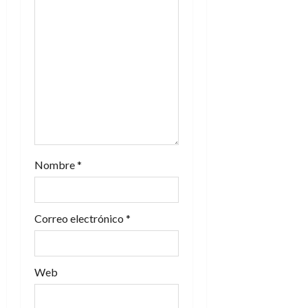
e
e
n
t
r
a
Nombre
*
d
a
Correo electrónico
*
s
Web