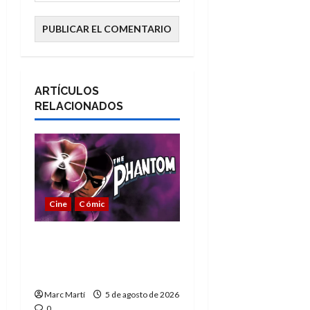
ARTÍCULOS
RELACIONADOS
Cine
Cómic
The Phantom, 90 años
del héroe que nunca
muere
Marc Martí
5 de agosto de 2026
0