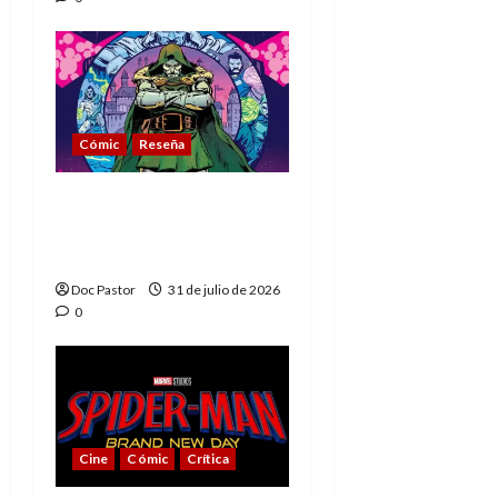
Cómic
Reseña
La tragedia del Doctor
Muerte, el mejor
villano de Marvel
Doc Pastor
31 de julio de 2026
0
Cine
Cómic
Crítica