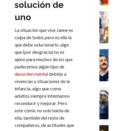
r
e
t
l
solución de
de
julio
o
l
0
i
l
a
2026
a
de
o
k
m
o
Juguetes
s
uno
2026
n
0
m
H
Análisis
e
e
d
o
0
s
o
Series
n
s
e
d
La situación que vive Janne es
P
d
g
t
p
l
e
l
culpa de todos pero es ella la
a
a
o
e
a
M
a
y
n
que debe solucionarlo, algo
q
r
c
a
y
o
e
Series
que (por desgracia) no es
u
a
i
r
m
c
n
Cine
e
d
e
ajeno para muchos de los que
v
o
Misceláne
u
P
a
o
n
padecemos algún tipo de
e
C
b
a
l
n
c
l
desorden mental
debido a
u
i
n
a
t
i
30
vivencias y situaciones de la
a
l
d
y
i
a
de
31
n
infancia, algo que como
y
o
m
Crítica
c
julio
f
de
d
W
Series
l
o
adultos siempre intentamos
de
i
i
julio
o
T
W
a
b
2026
reconducir y mejorar. Pero
p
c
de
l
e
E
n
i
ó
este cómic no solo habla de
c
2026
0
a
d
R
o
l
a
i
ella, también del resto de
c
L
0
a
s
:
l
ó
compañeros, de actitudes que
u
a
w
t
u
Análisis
D
n