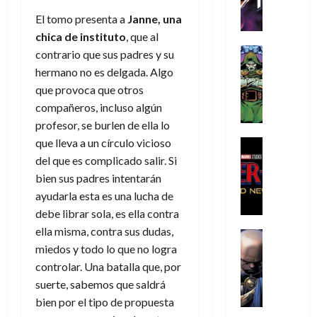
h
h
a
r
p
r
agosto
El tomo presenta a
Janne, una
r
e
n
t
e
e
de
i
P
d
i
chica de instituto
, que al
r
s
2026
s
h
o
c
Cómic
a
contrario que sus padres y su
u
0
t
a
Reseña
l
a
d
n
hermano no es delgada. Algo
L
o
n
a
l
o
a
que provoca que otros
a
p
t
n
,
c
compañeros, incluso algún
t
h
o
o
f
o
30
profesor, se burlen de ella lo
r
e
m
s
ó
m
de
a
que lleva a un círculo vicioso
r
,
t
Cine
r
julio
p
g
Cómic
N
9
a
del que es complicado salir. Si
m
de
l
Crítica
e
o
0
l
2026
u
bien sus padres intentarán
e
S
d
l
a
g
l
j
ayudarla esta es una lucha de
0
p
i
a
ñ
i
a
a
debe librar sola, es ella contra
i
a
n
o
a
r
a
ella misma, contra sus dudas,
d
d
Cómic
,
s
d
e
v
e
miedos y todo lo que no logra
Reseña
e
u
d
e
p
e
r
E
controlar. Una batalla que, por
l
n
e
j
e
n
-
l
D
a
l
suerte, sabemos que saldrá
a
t
t
M
V
o
e
h
d
i
bien por el tipo de propuesta
u
a
i
c
s
é
e
d