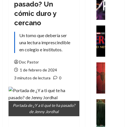
T
pasado? Un
h
cómic duro y
e
P
cercano
h
Cine
a
Cómic
Un tomo que debería ser
Crítica
n
una lectura imprescindible
S
t
en colegio e institutos.
p
o
i
m
Doc Pastor
d
,
Cine
e
1 de febrero de 2024
Crítica
9
r
S
0
3 minutos de lectura
0
-
p
a
M
i
ñ
a
d
o
n
e
Cine
s
Portada de ¿Y a ti qué te ha pasado?
:
r
Cómic
d
de Jenny Jordhal
Misceláne
B
-
e
V
r
M
l
e
a
a