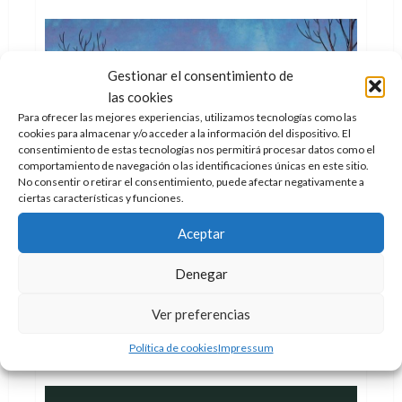
acerca
de
De
Gordon
a
Poe:
Gestionar el consentimiento de
los
musicales
las cookies
de
Charlie
Para ofrecer las mejores experiencias, utilizamos tecnologías como las
Brown
cookies para almacenar y/o acceder a la información del dispositivo. El
consentimiento de estas tecnologías nos permitirá procesar datos como el
comportamiento de navegación o las identificaciones únicas en este sitio.
No consentir o retirar el consentimiento, puede afectar negativamente a
Cine
Cómic
ciertas características y funciones.
Los hermanos de Snoopy
Aceptar
Doc Pastor
25 de diciembre de 2015
0
Denegar
Sí, Snoopy tiene hermanos, ¿o acaso conocéis
alguna camada con solo un miembro?
Ver preferencias
Leer
Leer Más
Política de cookies
Impressum
más
acerca
de
Los