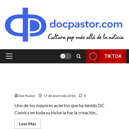
Saltar
al
contenido
TIKTOK
Menú
principal
Cómic
Crítica
Convergencia: El Multiverso
Doc Pastor
17 de enero de 2016
0
Uno de los mayores aciertos que ha tenido DC
Comics en toda su historia fue la creación...
Leer
Leer Más
más