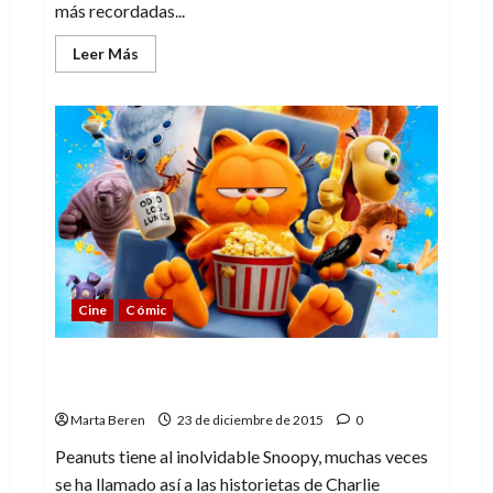
más recordadas...
Leer
Leer Más
más
acerca
de
La
llegada
de
la
Gran
Calabaza
Cine
Cómic
Otros perros (o no) de viñeta más allá de
Snoopy
Marta Beren
23 de diciembre de 2015
0
Peanuts tiene al inolvidable Snoopy, muchas veces
se ha llamado así a las historietas de Charlie