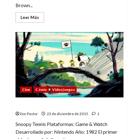
Brown...
Leer
Leer Más
más
acerca
de
Otros
perros
(o
no)
de
viñeta
más
allá
de
Snoopy
Cine
Cómic
Videojuegos
Snoopy y los videojuegos
Doc Pastor
23 de diciembre de 2015
1
Snoopy Tennis Plataformas: Game & Watch
Desarrollado por: Nintendo Año: 1982 El primer