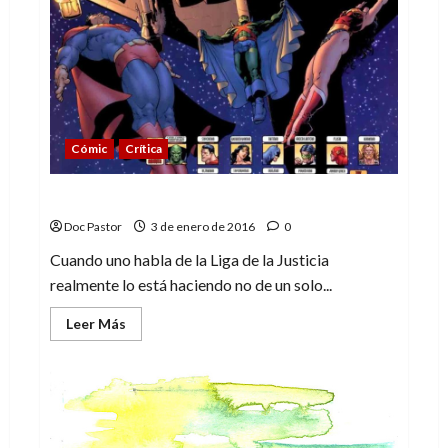
1
de
2)
Cómic
Crítica
Convergencia: Liga de la Justicia
Doc Pastor
3 de enero de 2016
0
Cuando uno habla de la Liga de la Justicia
realmente lo está haciendo no de un solo...
Leer
Leer Más
más
acerca
de
Convergencia:
Liga
de
la
Justicia