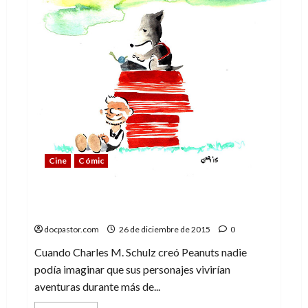
Cine
Cómic
Peanuts – Desde tu tazón de cereales al
espacio
docpastor.com
26 de diciembre de 2015
0
Cuando Charles M. Schulz creó Peanuts nadie
podía imaginar que sus personajes vivirían
aventuras durante más de...