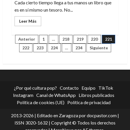
Cada cierto tiempo llega a tus manos un libro que
es en sí mismo un tesoro. No...
Leer
Leer Más
más
acerca
de
Los
Paginación
Anterior
1
…
218
219
220
221
tesoros
de
222
223
224
…
234
Siguiente
Snoopy
de
un
libro
que
entradas
es
en
sí
mismo
un
tesoro
¿Por qué cultura pop?
Contacto
Equipo
TikTok
Instagram
Canal de WhatsApp
Libros publicados
Política de cookies (UE)
Política de privacidad
2013-2026 | Editado en Zaragoza por docpastor.com |
ISSN 3020-1632 | Copyright © Todos los derechos
reservados
|
MoreNews
por AF themes.