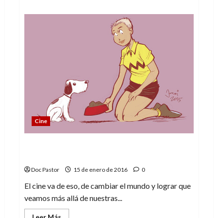
acerca
de
Convergencia:
El
Multiverso
Cine
La chica danesa, la dura lucha por ser uno
mismo
Doc Pastor
15 de enero de 2016
0
El cine va de eso, de cambiar el mundo y lograr que
veamos más allá de nuestras...
Leer
Leer Más