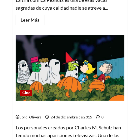
sagradas de cuya calidad nadie se atreve a...
Leer
Leer Más
más
acerca
de
Por
qué
no
me
gusta
«Peanuts»
Cine
La llegada de la Gran Calabaza
Jordi Olivera
24 de diciembre de 2015
0
Los personajes creados por Charles M. Schulz han
tenido muchas apariciones televisivas. Una de las