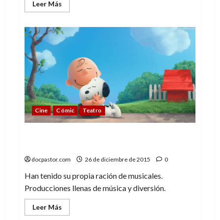
Leer
Leer Más
más
acerca
de
Peanuts
–
Desde
tu
tazón
de
cereales
al
espacio
Cine
Cómic
Teatro
De Gordon a Poe: los musicales de Charlie
Brown
docpastor.com
26 de diciembre de 2015
0
Han tenido su propia ración de musicales.
Producciones llenas de música y diversión.
Leer
Leer Más
más