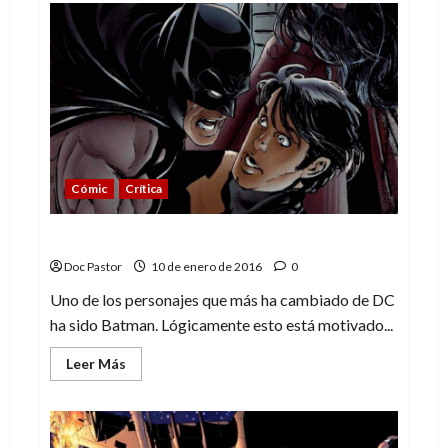
Spider-
Man:
la
(imprescindible)
historia
jamás
contada
Cómic
Crítica
Convergencia: Batman (Flashpoint 1 de 2)
Doc Pastor
10 de enero de 2016
0
Uno de los personajes que más ha cambiado de DC
ha sido Batman. Lógicamente esto está motivado...
Leer
Leer Más
más
acerca
de
Convergencia:
Batman
(Flashpoint