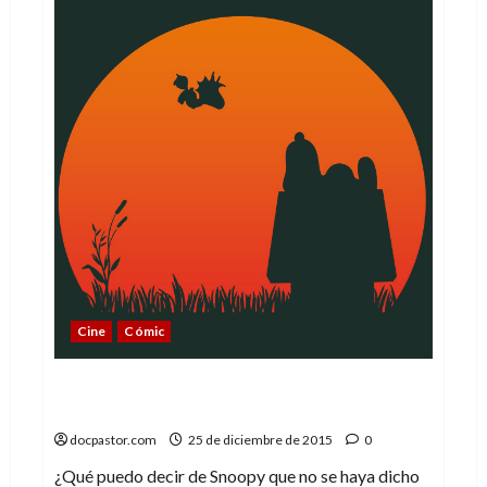
hermanos
de
Snoopy
Cine
Cómic
El amor de Charles Schulz por Peanuts (y,
claro, Snoopy)
docpastor.com
25 de diciembre de 2015
0
¿Qué puedo decir de Snoopy que no se haya dicho