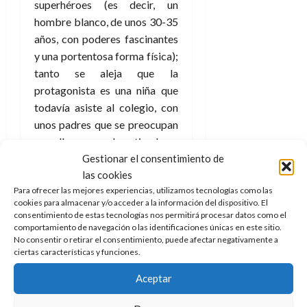
e
julio
superhéroes (es decir, un
e
i
a
i
l
l
de
hombre blanco, de unos 30-35
l
p
l
l
a
2026
a
años, con poderes fascinantes
o
s
d
i
l
W
0
r
i
y una portentosa forma física);
e
d
í
W
i
s
tanto se aleja que la
l
a
n
E
g
y
M
d
e
protagonista es una niña que
e
s
u
c
a
todavía asiste al colegio, con
6
n
u
n
o
de
unos padres que se preocupan
y
p
d
m
agosto
3
por ella pero no la entienden y
e
u
i
o
de
de
Gestionar el consentimiento de
unos compañeros que bien
l
n
a
2026
c
agosto
las cookies
d
podían dejar de ir a clase (no
t
l
de
o
0
e
Para ofrecer las mejores experiencias, utilizamos tecnologías como las
o
sé a vosotros, pero en mi caso
2026
n
cookies para almacenar y/o acceder a la información del dispositivo. El
s
d
t
es complicado no sentirse
20
consentimiento de estas tecnologías nos permitirá procesar datos como el
0
t
e
r
de
identificado en parte).
comportamiento de navegación o las identificaciones únicas en este sitio.
i
n
julio
a
No consentir o retirar el consentimiento, puede afectar negativamente a
n
o
ciertas características y funciones.
de
Y además este hecho conlleva
c
o
r
2026
u
toda una declaración de
Aceptar
d
e
l
intenciones, la de decir que de
0
e
t
t
nuevo Marvel Comics quiere