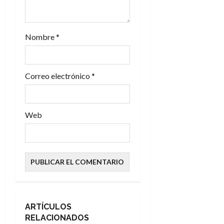
r
a
Nombre
*
d
Correo electrónico
*
a
s
Web
ARTÍCULOS
RELACIONADOS