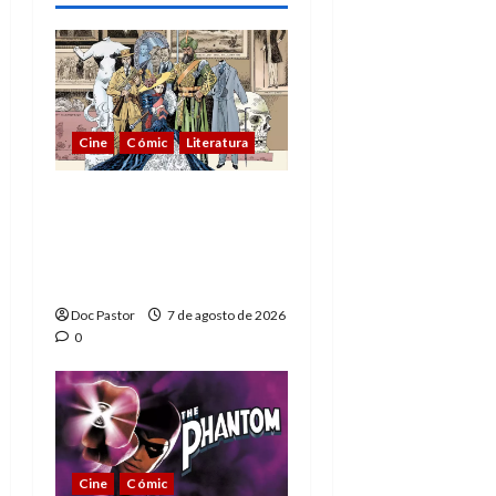
Cine
Cómic
Literatura
A mí me gusta La Liga
de los Hombres
Extraordinarios (parte
1)
Doc Pastor
7 de agosto de 2026
0
Cine
Cómic