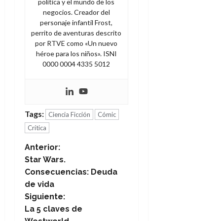
política y el mundo de los
negocios. Creador del
personaje infantil Frost,
perrito de aventuras descrito
por RTVE como «Un nuevo
héroe para los niños». ISNI
0000 0004 4335 5012
Tags:
Ciencia Ficción
Cómic
Crítica
N
Anterior:
Star Wars.
a
Consecuencias: Deuda
de vida
v
Siguiente:
e
La 5 claves de