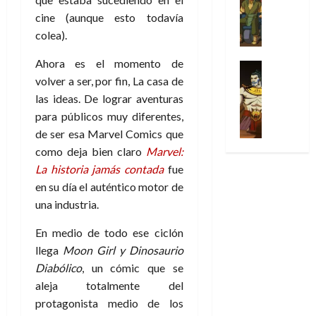
Series
t
s
p
h
2026
p
c
de
X
cine (aunque esto todavía
u
o
r
o
ó
c
2026
0
-
r
colea).
:
i
m
a
i
M
0
a
e
m
e
l
ó
e
Ahora es el momento de
p
l
e
Series
n
D
n
n
Análisis
volver a ser, por fin, La casa de
o
o
r
a
o
d
’
Cómic
p
p
a
las ideas. De lograr aventuras
j
c
e
X
9
c
t
s
e
para públicos muy diferentes,
t
M
-
7
o
i
i
a
o
de ser esa Marvel Comics que
a
M
(
n
m
m
u
r
r
como deja bien claro
Marvel:
e
2
q
i
p
n
E
v
La historia jamás contada
fue
n
×
u
s
r
a
x
e
’
en su día el auténtico motor de
4
i
m
e
l
t
l
9
)
una industria.
s
o
s
e
r
7
:
t
y
i
y
a
30
(
En medio de todo ese ciclón
A
ó
l
o
e
ñ
de
2
p
llega
Moon Girl y Dinosaurio
l
a
n
n
o
julio
×
o
a
Diabólico
, un cómic que se
a
e
d
de
3
c
f
m
s
aleja totalmente del
a
2026
29
)
a
i
a
d
d
protagonista medio de los
de
:
0
l
n
b
e