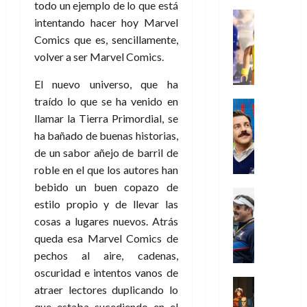
s
o
s
e
todo un ejemplo de lo que está
23
0
k
e
j
o
Juguetes
r
(
intentando hacer hoy Marvel
de
H
x
Análisis
o
c
v
p
julio
5
Comics que es, sencillamente,
o
Series
p
r
u
i
a
de
de
P
volver a ser Marvel Comics.
g
e
d
l
l
2026
r
agosto
l
a
r
e
t
l
t
de
El nuevo universo, que ha
a
0
n
i
l
a
2026
a
e
y
traído lo que se ha venido en
e
m
o
Series
s
n
1
0
m
n
Cine
llamar la Tierra Primordial, se
e
e
d
o
)
o
Misceláne
P
n
s
ha bañado de buenas historias,
e
d
C
b
l
t
p
l
de un sabor añejo de barril de
e
7
u
i
a
o
e
a
M
roble en el que los autores han
de
a
l
y
q
r
c
a
agosto
bebido un buen copazo de
n
y
m
Crítica
u
a
i
de
r
estilo propio y de llevar las
d
W
Series
o
e
d
e
2026
v
o
T
cosas a lugares nuevos. Atrás
W
b
a
o
n
e
l
0
e
E
i
queda esa Marvel Comics de
n
c
l
a
d
R
l
t
pechos al aire, cadenas,
i
30
c
L
a
:
i
a
oscuridad e intentos vanos de
de
31
u
a
w
u
Análisis
c
julio
f
atraer lectores duplicando lo
de
l
s
Cómic
:
n
de
i
i
julio
que estaba sucediendo en el