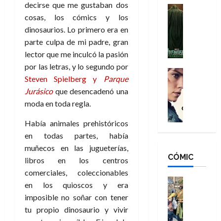
decirse que me gustaban dos
n
e
H
Cine
s
cosas, los cómics y los
:
r
Cómic
o
d
Misceláne
B
-
dinosaurios. Lo primero era en
m
e
V
r
M
b
l
parte culpa de mi padre, gran
e
a
a
r
h
lector que me inculcó la pasión
n
n
n
e
é
por las letras, y lo segundo por
g
d
:
Cine
s
r
Steven Spielberg y
Parque
a
Crítica
N
B
E
o
Jurásico
que desencadenó una
d
C
e
r
x
e
o
l
moda en toda regla.
w
a
t
q
r
e
D
n
r
u
Había animales prehistóricos
e
a
a
d
a
e
s
n
en todas partes, había
y
N
o
n
:
e
,
muñecos en las jugueterías,
e
r
u
D
CÓMIC
r
m
w
libros en los centros
d
n
o
:
e
D
i
c
comerciales, coleccionables
o
R
j
a
Cine
n
a
en los quioscos y era
m
e
Cómic
o
y
a
m
imposible no soñar con tener
s
Literatura
s
r
,
r
u
tu propio dinosaurio y vivir
A
d
c
d
m
i
e
m