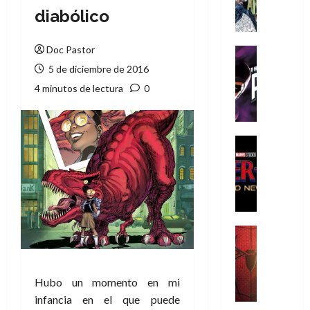
A
diabólico
m
í
m
Doc Pastor
Cine
e
Cómic
5 de diciembre de 2016
g
T
4 minutos de lectura
0
u
h
s
e
t
P
a
h
Cine
L
a
Cómic
Crítica
a
n
S
L
t
p
i
o
i
g
m
d
a
,
Cine
e
Crítica
d
9
r
S
e
0
-
p
l
a
Hubo un momento en mi
M
i
o
ñ
infancia en el que puede
a
d
s
o