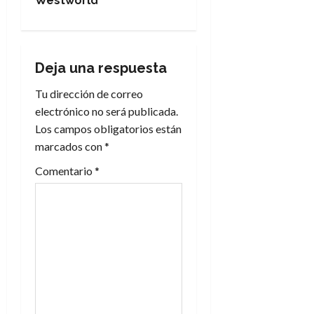
Westworld
g
a
Deja una respuesta
c
Tu dirección de correo
i
electrónico no será publicada.
Los campos obligatorios están
ó
marcados con
*
n
Comentario
*
d
e
e
n
t