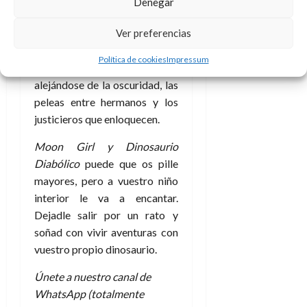
Denegar
A
o
u
hacer tebeos para niños, que
p
r
r
Ver preferencias
ellos puedan leer y disfrutar. Se
o
n
a
c
o
pueden hacer buenos y
Política de cookies
Impressum
a
entretenidos relatos
9
l
8
alejándose de la oscuridad, las
de
i
de
julio
peleas entre hermanos y los
p
julio
de
justicieros que enloquecen.
s
de
2026
2026
i
Moon Girl y Dinosaurio
0
s
0
Diabólico
puede que os pille
mayores, pero a vuestro niño
7
interior le va a encantar.
de
Dejadle salir por un rato y
julio
de
soñad con vivir aventuras con
2026
vuestro propio dinosaurio.
0
Únete a nuestro canal de
WhatsApp (totalmente