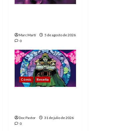
The Phantom, 90 años
del héroe que nunca
muere
Marc Martí
5 de agosto de 2026
0
Cómic
Reseña
La tragedia del Doctor
Muerte, el mejor
villano de Marvel
Doc Pastor
31 de julio de 2026
0