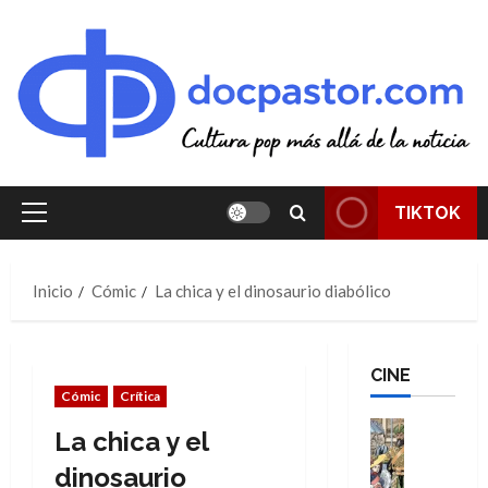
Saltar
al
contenido
TIKTOK
Menú
principal
Inicio
Cómic
La chica y el dinosaurio diabólico
CINE
Cómic
Crítica
Cine
La chica y el
Cómic
Literatura
dinosaurio