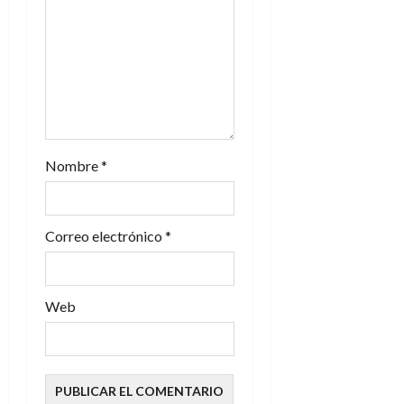
e
e
n
t
r
Nombre
*
a
d
Correo electrónico
*
a
s
Web