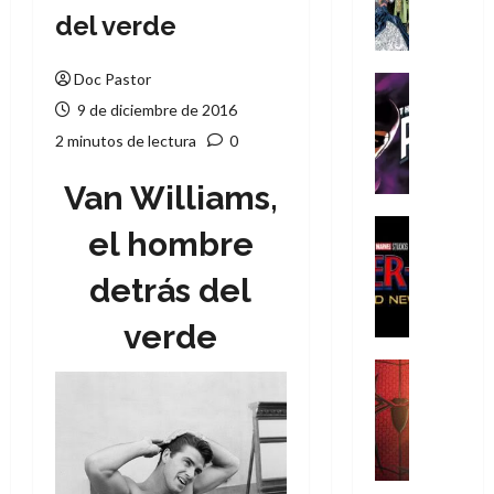
A
del verde
m
í
m
Doc Pastor
Cine
e
Cómic
9 de diciembre de 2016
g
T
2 minutos de lectura
0
u
h
s
e
Van Williams,
t
P
a
h
Cine
el hombre
L
a
Cómic
Crítica
a
n
detrás del
S
L
t
p
i
o
verde
i
g
m
d
a
,
Cine
e
Crítica
d
9
r
S
e
0
-
p
l
a
M
i
o
ñ
a
d
s
o