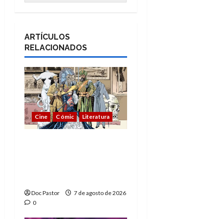
ARTÍCULOS
RELACIONADOS
Cine
Cómic
Literatura
A mí me gusta La Liga
de los Hombres
Extraordinarios (parte
1)
Doc Pastor
7 de agosto de 2026
0