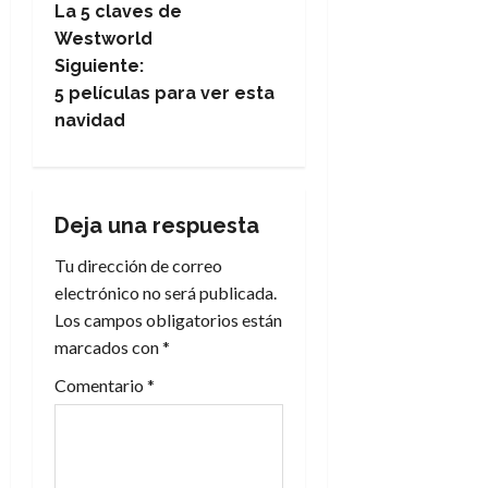
A
o
La 5 claves de
u
a
p
r
r
Westworld
o
n
a
Siguiente:
v
c
o
5 películas para ver esta
a
9
e
navidad
l
8
de
i
de
julio
g
p
julio
de
s
de
2026
a
2026
i
Deja una respuesta
0
s
0
c
Tu dirección de correo
electrónico no será publicada.
7
i
Los campos obligatorios están
de
julio
marcados con
*
ó
de
Comentario
*
2026
n
0
d