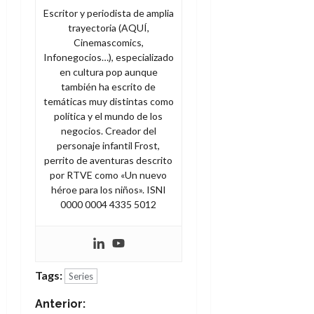
e
julio
e
i
a
Escritor y periodista de amplia
i
l
l
de
l
p
trayectoria (AQUÍ,
l
l
a
2026
a
o
s
Cinemascomics,
d
i
l
W
0
r
i
Infonegocios…), especializado
e
d
í
W
i
s
en cultura pop aunque
l
a
n
E
g
también ha escrito de
y
M
d
e
e
temáticas muy distintas como
s
u
c
a
6
política y el mundo de los
n
u
n
o
de
negocios. Creador del
y
p
d
m
agosto
3
personaje infantil Frost,
e
u
i
o
de
de
perrito de aventuras descrito
l
n
a
2026
c
agosto
por RTVE como «Un nuevo
d
t
l
de
o
héroe para los niños». ISNI
0
e
o
2026
n
0000 0004 4335 5012
s
d
t
20
0
t
e
r
de
i
n
julio
a
n
o
de
c
o
r
2026
Tags:
u
Series
d
e
l
0
e
N
t
Anterior:
t