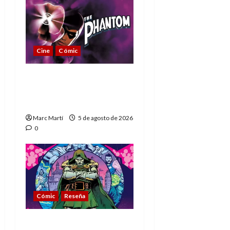
Cine
Cómic
The Phantom, 90 años
del héroe que nunca
muere
Marc Martí
5 de agosto de 2026
0
Cómic
Reseña
La tragedia del Doctor