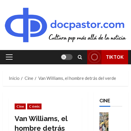
Saltar
al
contenido
TIKTOK
Menú
principal
Inicio
Cine
Van Williams, el hombre detrás del verde
CINE
Cine
Cómic
Cine
Van Williams, el
Cómic
Literatura
hombre detrás