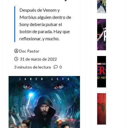
A
m
Después de Venom y
í
Morbius alguien dentro de
m
Cine
Sony debería pulsar el
e
Cómic
botón de parada. Hay que
g
T
reflexionar, y mucho.
u
h
s
e
Doc Pastor
t
P
a
h
Cine
31 de marzo de 2022
L
a
Cómic
3 minutos de lectura
0
Crítica
a
n
S
L
t
p
i
o
i
g
m
d
a
,
Cine
e
Crítica
d
9
r
S
e
0
-
p
l
a
M
i
o
ñ
a
d
s
o