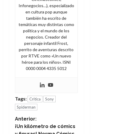
Infonegocios…), especializado
en cultura pop aunque
también ha escrito de
temáticas muy distintas como
política y el mundo de los
negocios. Creador del
personaje infantil Frost,
perrito de aventuras descrito
por RTVE como «Un nuevo
héroe para los niños». ISNI
0000 0004 4335 5012
Tags:
Crítica
Sony
Spiderman
N
Anterior:
¡Un kilómetro de cómics
a
y figuras! Norma Cómics