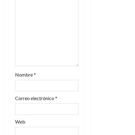
e
n
t
r
a
d
Nombre
*
a
s
Correo electrónico
*
Web