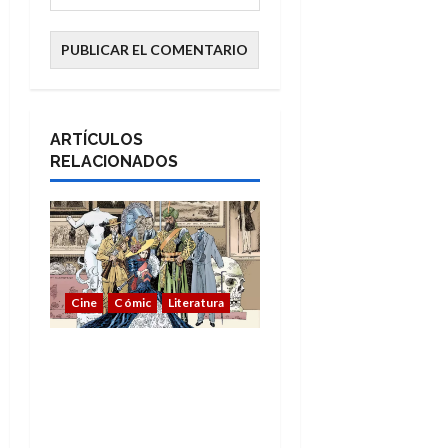
ARTÍCULOS
RELACIONADOS
Cine
Cómic
Literatura
A mí me gusta La Liga
de los Hombres
Extraordinarios (parte
1)