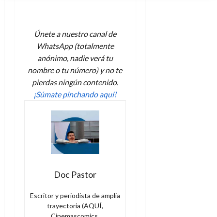
A
o
u
p
r
r
o
n
a
Únete a nuestro canal de
c
o
a
WhatsApp (totalmente
9
l
anónimo, nadie verá tu
8
de
i
de
nombre o tu número) y no te
julio
p
julio
de
pierdas ningún contenido.
s
de
2026
¡Súmate pinchando aquí!
2026
i
0
s
0
7
de
julio
de
2026
Doc Pastor
0
Escritor y periodista de amplia
trayectoria (AQUÍ,
Cinemascomics,