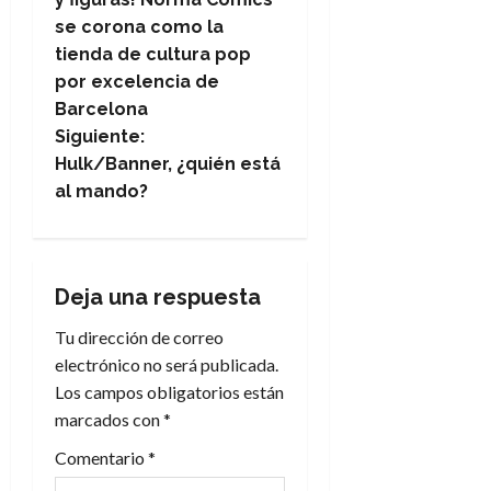
se corona como la
v
tienda de cultura pop
e
por excelencia de
Barcelona
g
Siguiente:
Hulk/Banner, ¿quién está
a
al mando?
c
i
Deja una respuesta
ó
Tu dirección de correo
n
electrónico no será publicada.
Los campos obligatorios están
d
marcados con
*
e
Comentario
*