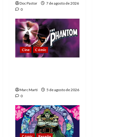
Doc Pastor
7 de agosto de 2026
0
Cine
Cómic
The Phantom, 90 años
del héroe que nunca
muere
Marc Martí
5 de agosto de 2026
0
Cómic
Reseña