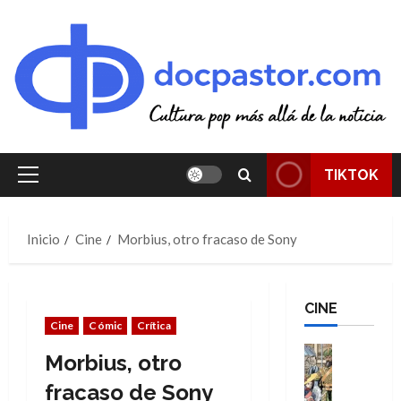
Saltar
al
contenido
TIKTOK
Menú
principal
Inicio
Cine
Morbius, otro fracaso de Sony
CINE
Cine
Cómic
Crítica
Cine
Morbius, otro
Cómic
Literatura
fracaso de Sony