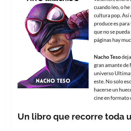
cuando leo, o he 
cultura pop. Así
produce es para 
que no se pueda s
páginas hay muc
Nacho Teso
deja
gran amante de 
universo Ultimat
este. No solo eso
hacerse un hueco 
cine en formato
Un libro que recorre toda u