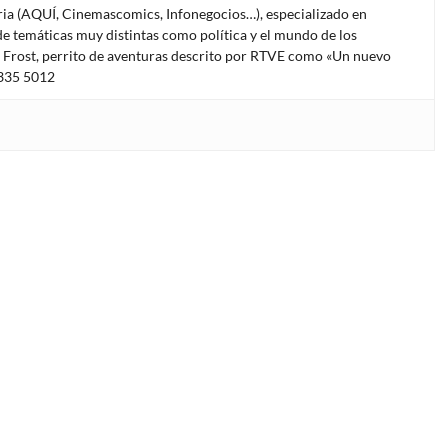
oria (AQUÍ, Cinemascomics, Infonegocios…), especializado en
e temáticas muy distintas como política y el mundo de los
l Frost, perrito de aventuras descrito por RTVE como «Un nuevo
4335 5012