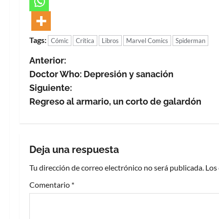
Tags:
Cómic
Crítica
Libros
Marvel Comics
Spiderman
N
Anterior:
Doctor Who: Depresión y sanación
a
Siguiente:
v
Regreso al armario, un corto de galardón
e
g
Deja una respuesta
a
Tu dirección de correo electrónico no será publicada.
Los
c
Comentario
*
i