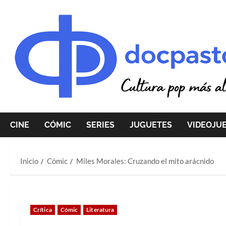
Saltar
al
contenido
CINE
CÓMIC
SERIES
JUGUETES
VIDEOJU
Inicio
Cómic
Miles Morales: Cruzando el mito arácnido
Crítica
Cómic
Literatura