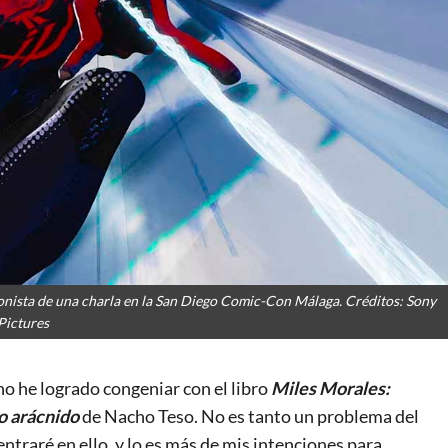
onista de una charla en la San Diego Comic-Con Málaga. Créditos: Sony
Pictures
no he logrado congeniar con el libro
Miles Morales:
o arácnido
de Nacho Teso. No es tanto un problema del
ntraré en ello, y lo es más de mis intenciones para