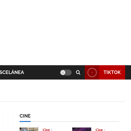
SCELÁNEA
TIKTOK
CINE
Cine
Cine