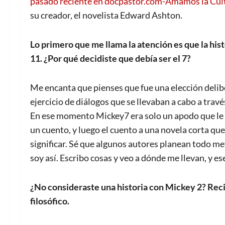
pasado reciente en docpastor.com-Amamos la Cul
su creador, el novelista Edward Ashton.
Lo primero que me llama la atención es que la hist
11. ¿Por qué decidiste que debía ser el 7?
Me encanta que pienses que fue una elección delib
ejercicio de diálogos que se llevaban a cabo a tra
En ese momento Mickey7 era solo un apodo que le di
un cuento, y luego el cuento a una novela corta que
significar. Sé que algunos autores planean todo me
soy así. Escribo cosas y veo a dónde me llevan, y es
¿No consideraste una historia con Mickey 2? Rec
filosófico.