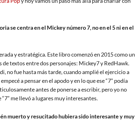
tura Pop
y hoy vamos un paso más allá para charlar con
oria se centra en el Mickey número 7, no en el 5 ni en el
erada y estratégica. Este libro comenzó en 2015 como un
vés de textos entre dos personajes: Mickey7 y RedHawk.
, no fue hasta más tarde, cuando amplié el ejercicio a
 empecé a pensar en el apodo y en lo que ese “7” podía
ticulosamente antes de ponerse a escribir, pero yo no
e “7” me llevó a lugares muy interesantes.
ién muerto y resucitado hubiera sido interesante y muy