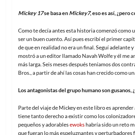
Mickey 17
se basa en
Mickey7
, eso es así, ¿pero 
Como te decía antes esta historia comenzó como un 
ser un buen cuento. Así pues escribí el primer capí
de que en realidad no era un final. Seguí adelante 
mostró a un editor llamado Navah Wolfe y él me an
más larga. Seis meses después teníamos dos contr
Bros., a partir de ahí las cosas han crecido como un
Los antagonistas del grupo humano son gusanos, 
Parte del viaje de Mickey en este libro es aprender
tiene tanto derecho a existir como los colonizador
pequeños y adorables
ewoks
habría sido un reto m
que fueran lo más espeluznantes y perturbadores f