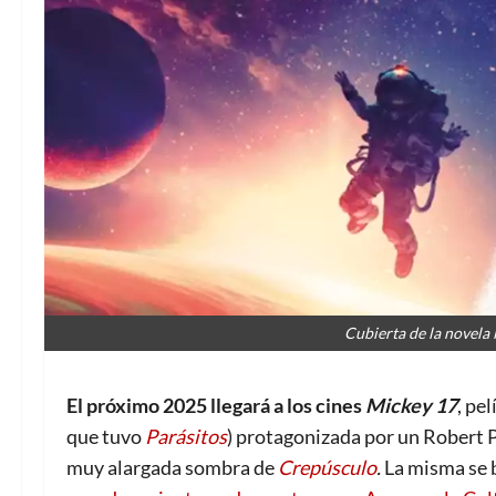
Cubierta de la novela
El próximo 2025 llegará a los cines
Mickey 17
, pe
que tuvo
Parásitos
) protagonizada por un Robert P
muy alargada sombra de
Crepúsculo
.
La misma se b