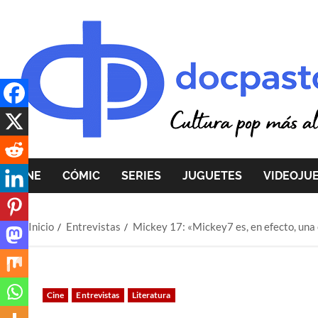
Saltar
al
contenido
CINE
CÓMIC
SERIES
JUGUETES
VIDEOJU
Inicio
Entrevistas
Mickey 17: «Mickey7 es, en efecto, una 
Cine
Entrevistas
Literatura