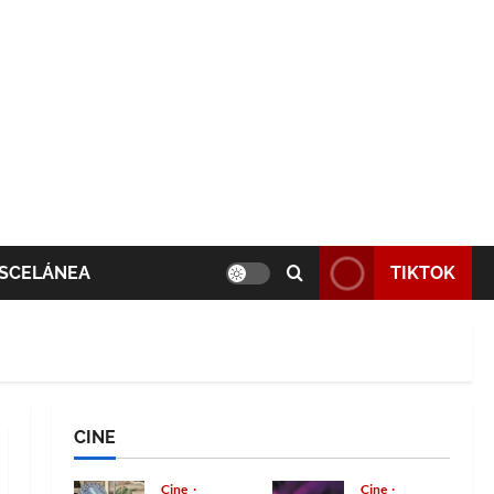
SCELÁNEA
TIKTOK
CINE
Cine
Cine