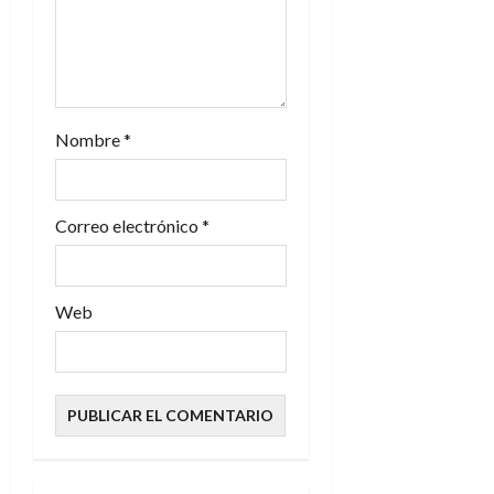
t
r
a
Nombre
*
d
a
Correo electrónico
*
s
Web