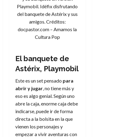
e
t
t
Playmobil. Idéfix disfrutando
A
o
u
del banquete de Astérix y sus
p
r
r
amigos. Créditos:
o
n
a
c
docpastor.com – Amamos la
o
a
Cultura Pop
9
l
8
de
i
de
julio
p
julio
El banquete de
de
s
de
2026
Astérix, Playmobil
2026
i
0
s
0
Este es un set pensado
para
abrir y jugar
, no tiene más y
7
eso es algo genial. Según uno
de
julio
abre la caja, enorme caja debe
de
indicarse, puede ir de forma
2026
directa a la bolsita en la que
0
vienen los personajes y
empezar a vivir aventuras con