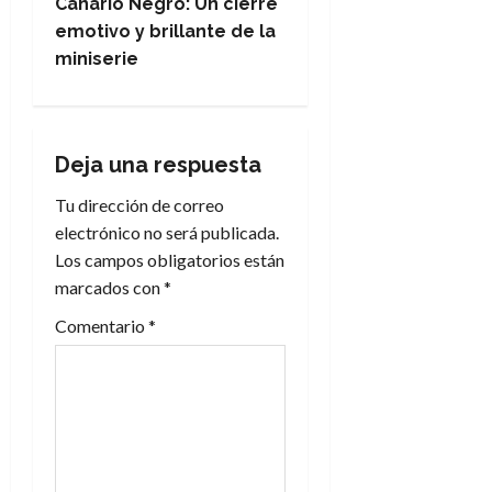
e
Canario Negro: Un cierre
emotivo y brillante de la
g
miniserie
a
c
Deja una respuesta
i
Tu dirección de correo
electrónico no será publicada.
ó
Los campos obligatorios están
n
marcados con
*
Comentario
*
d
e
e
n