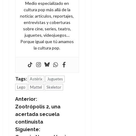
Medio especializado en
cultura pop más allá de la
noticia: artículos, reportajes,
entrevistas y coberturas
sobre cine, series, teatro,
juguetes, videojuegos…
Porque igual que tú amamos
la cultura pop.
Tags:
Astérix
Juguetes
Lego
Mattel
Skeletor
N
Anterior:
Zootrópolis 2, una
a
acertada secuela
continuista
v
Siguiente: