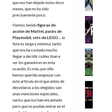
A
d
c
d
m
que nos han dejado estos doce
i
e
m
a
a
e
a
o
r
meses, que no ha sido
í
y
t
l
d
s
e
precisamente poco.
m
o
e
o
Cine
u
(
e
c
v
Cómic
e
r
p
Hemos tenido
figuras de
5
g
T
u
e
s
a
a
acción de Mattel, packs de
de
u
h
a
r
p
r
r
agosto
Playmobil, sets de LEGO…
la
s
e
n
t
e
e
t
de
lista es larga y extensa, tanto
t
P
d
i
r
s
2026
e
a
que nos ha costado mucho
h
o
c
Cómic
a
u
1
0
L
a
Reseña
l
a
llegar a decidir cuáles iban a
d
n
)
L
a
n
a
l
o
ser los ganadores en esta
a
a
L
t
n
,
c
ocasión. Es más, por ello
7
t
i
o
o
f
o
30
hemos querido empezar con
de
r
g
m
s
ó
m
de
agosto
este artículo en el que antes de
a
a
,
t
Cine
r
julio
p
de
desvelaros a los elegidos van
g
Cómic
d
9
a
m
de
2026
l
Crítica
e
unas menciones especiales,
e
0
l
2026
u
e
S
0
d
l
a
g
varios que nos han encantado
l
j
0
p
i
o
ñ
i
a
pero que no podían entrar en el
a
i
a
s
o
a
r