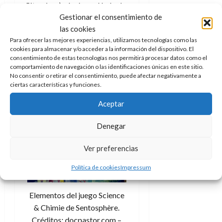
City, claro) e incluso al lado de
Gestionar el consentimiento de
algún otro edificio más
las cookies
fantasioso como la Torre de
Para ofrecer las mejores experiencias, utilizamos tecnologías como las
Los Vengadores o la casa de
cookies para almacenar y/o acceder a la información del dispositivo. El
las traviesas y hechizantes
consentimiento de estas tecnologías nos permitirá procesar datos como el
hermanas Sanderson.
comportamiento de navegación o las identificaciones únicas en este sitio.
No consentir o retirar el consentimiento, puede afectar negativamente a
ciertas características y funciones.
Aceptar
Denegar
Ver preferencias
Política de cookies
Impressum
Elementos del juego Science
& Chimie de Sentosphère.
Créditos: docpastor.com –