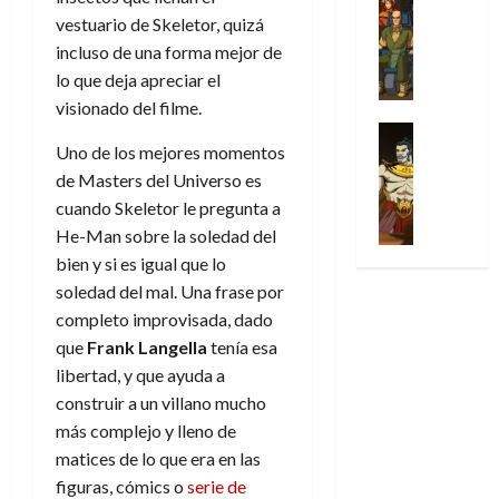
l
s
Cómic
:
n
de
i
i
julio
vestuario de Skeletor, quizá
Series
t
s
p
h
2026
p
c
de
incluso de una forma mejor de
X
u
o
r
o
ó
c
2026
0
-
lo que deja apreciar el
r
:
i
m
a
i
M
0
a
e
visionado del filme.
m
e
l
ó
e
p
l
e
Series
n
D
n
n
Uno de los mejores momentos
Análisis
o
o
r
a
o
d
’
Cómic
p
de Masters del Universo es
p
a
j
c
e
X
9
c
t
s
cuando Skeletor le pregunta a
e
t
M
-
7
o
i
i
a
He-Man sobre la soledad del
o
a
M
(
n
m
m
u
r
r
bien y si es igual que lo
e
2
q
i
p
n
E
v
soledad del mal. Una frase por
n
×
u
s
r
a
x
e
completo improvisada, dado
’
4
i
m
e
l
t
l
9
)
que
Frank Langella
tenía esa
s
o
s
e
r
7
:
libertad, y que ayuda a
t
y
i
y
a
30
(
A
ó
l
o
construir a un villano mucho
e
ñ
de
2
p
l
a
n
n
más complejo y lleno de
o
julio
×
o
a
a
e
d
de
matices de lo que era en las
3
c
f
m
s
a
2026
figuras, cómics o
serie de
29
)
a
i