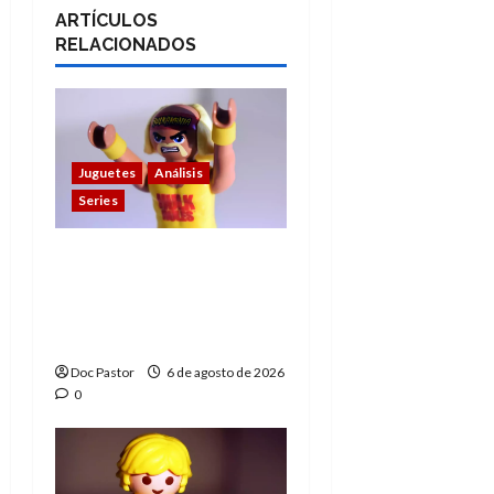
ARTÍCULOS
RELACIONADOS
Juguetes
Análisis
Series
Hulk Hogan en
Playmobil: un
homenaje a una
leyenda de la WWE
Doc Pastor
6 de agosto de 2026
0