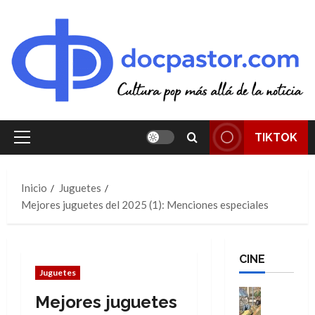
Saltar
al
contenido
TIKTOK
Menú
principal
Inicio
Juguetes
Mejores juguetes del 2025 (1): Menciones especiales
CINE
Juguetes
Cine
Mejores juguetes
Cómic