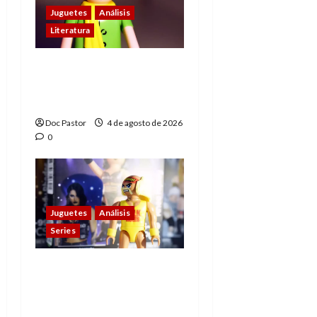
Juguetes
Análisis
Literatura
El principito de
Playmobil conquista
con su sencillez
Doc Pastor
4 de agosto de 2026
0
Juguetes
Análisis
Series
Playmobil y WWE Raw:
primeras impresiones
de la línea