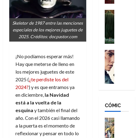
a
d
s
o
n
e
H
Cine
s
:
r
Cómic
o
d
Skeletor de 1987 entre las menciones
Misceláne
B
-
m
e
especiales de los mejores juguetes de
V
r
M
b
l
2025. Créditos: docpastor.com
e
a
a
r
h
n
n
n
e
é
g
d
:
Cine
s
r
¡No podíamos esperar más!
a
Crítica
N
B
E
o
Hay que meterse de lleno en
d
C
e
r
x
e
o
l
los mejores juguetes de este
w
a
t
q
r
e
D
2025 (
¿te perdiste los del
n
r
u
e
a
a
d
2024?
) y es que entramos ya
a
e
s
n
y
N
o
n
en diciembre,
la Navidad
:
e
,
e
r
u
está a la vuelta de la
D
CÓMIC
r
m
w
d
n
esquina
y también el final del
o
:
e
D
i
c
año. Con el 2026 casi llamando
o
R
j
a
Cine
n
a
m
a la puerta es el momento de
e
Cómic
o
y
a
m
s
Literatura
s
reflexionar y pensar en todo lo
r
,
r
u