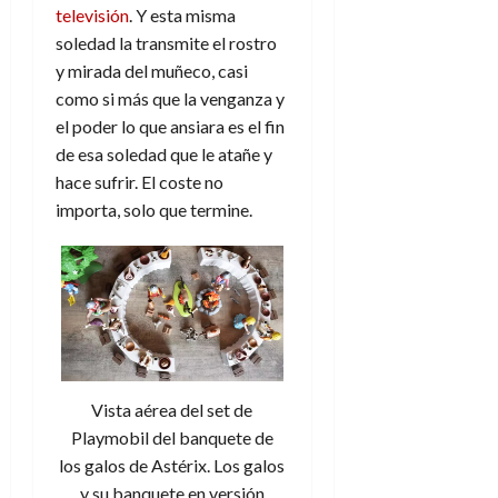
a
d
d
de
televisión
. Y esta misma
:
0
l
n
b
e
e
julio
e
soledad la transmite el rostro
i
a
i
l
l
de
l
p
y mirada del muñeco, casi
l
l
a
2026
a
o
s
d
i
como si más que la venganza y
l
W
0
r
i
e
d
í
W
el poder lo que ansiara es el fin
i
s
l
a
n
E
de esa soledad que le atañe y
g
y
M
d
e
hace sufrir. El coste no
e
s
u
c
a
6
importa, solo que termine.
n
u
n
o
de
y
p
d
m
agosto
3
e
u
i
o
de
de
l
n
a
2026
c
agosto
d
t
l
de
o
0
e
o
2026
n
s
d
t
20
0
t
e
r
de
i
Vista aérea del set de
n
julio
a
n
o
Playmobil del banquete de
de
c
o
r
2026
u
los galos de Astérix. Los galos
d
e
l
y su banquete en versión
0