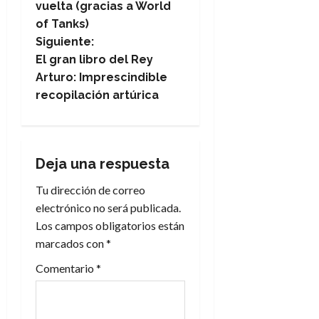
a
vuelta (gracias a World
of Tanks)
v
Siguiente:
e
El gran libro del Rey
Arturo: Imprescindible
g
recopilación artúrica
a
c
Deja una respuesta
i
Tu dirección de correo
electrónico no será publicada.
ó
Los campos obligatorios están
n
marcados con
*
Comentario
*
d
e