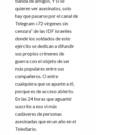
l
a
banda de amigos. Y si se
n
a
g
y
M
d
e
quieren ver asesinatos, solo
27
y
e
s
u
c
a
de
hay que pasarse por el canal de
?
n
u
n
o
julio
Telegram «72 vírgenes sin
¿
y
p
d
de
m
3
censura” de las IDF israelíes
L
e
u
2026
i
o
de
l
l
donde los soldados de este
n
a
c
agosto
0
e
d
t
ejército se dedican a difundir
l
de
o
g
e
o
2026
sus propios crímenes de
n
a
s
d
t
guerra con el objeto de ser
20
0
e
t
e
r
de
más populares entre sus
l
i
n
julio
a
compañeros. O entre
f
n
o
de
c
cualquiera que se apunte a él,
i
o
r
2026
u
n
porque es de acceso abierto.
d
e
l
0
d
e
t
En las 24 horas que aguanté
t
e
A
o
suscrito a eso vi más
u
l
p
r
r
cadáveres de personas
f
o
n
a
asesinadas que en un año en el
o
c
o
Telediario.
r
a
9