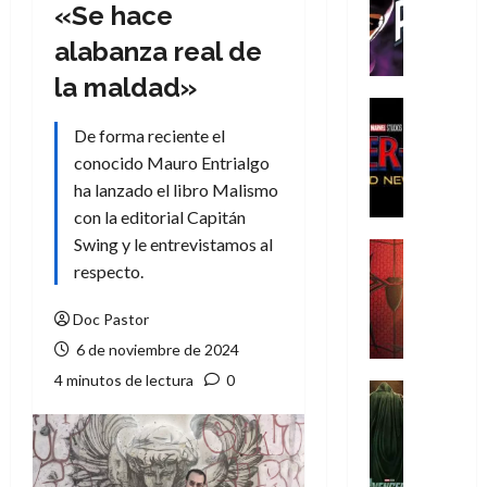
T
«Se hace
h
alabanza real de
e
P
la maldad»
h
Cine
a
Cómic
De forma reciente el
Crítica
n
conocido Mauro Entrialgo
S
t
ha lanzado el libro Malismo
p
o
con la editorial Capitán
i
m
d
Swing y le entrevistamos al
,
Cine
e
Crítica
respecto.
9
r
S
0
-
p
Doc Pastor
a
M
i
ñ
6 de noviembre de 2024
a
d
o
4 minutos de lectura
0
n
e
Cine
s
:
r
Cómic
d
Misceláne
B
-
e
V
r
M
l
e
a
a