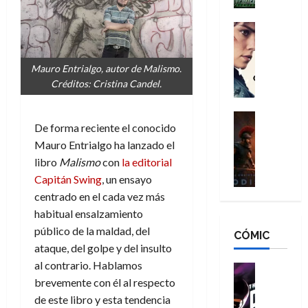
h
n
n
n
é
g
d
:
Cine
r
a
Crítica
N
B
o
d
C
e
r
e
Mauro Entrialgo, autor de Malismo.
o
l
w
a
q
Créditos: Cristina Candel.
r
e
D
n
u
e
a
a
d
e
s
n
y
Cine
N
n
De forma reciente el conocido
:
e
Crítica
,
e
u
L
Mauro Entrialgo ha lanzado el
D
r
m
w
n
a
o
:
libro
Malismo
con
la editorial
e
D
c
O
o
R
j
a
Capitán Swing
, un ensayo
a
d
m
e
o
y
centrado en el cada vez más
m
i
s
s
r
,
u
habitual ensalzamiento
s
d
c
d
m
e
público de la maldad, del
CÓMIC
e
a
a
e
a
r
ataque, del golpe y del insulto
a
y
t
l
d
e
al contrario. Hablamos
d
o
e
o
Cine
u
e
c
v
Cómic
brevemente con él al respecto
e
r
5
C
T
u
e
s
de este libro y esta tendencia
a
de