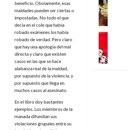
n
Análisis
o
o
beneficio. Obviamente, esas
a
r
o
d
’
Cómic
p
p
l
a
maldades pueden ser ciertas o
c
e
X
9
c
t
g
s
t
impostadas. No todo el que
M
-
7
o
i
i
i
o
a
decía en el cole que había
M
(
n
m
a
m
r
r
robado exámenes los había
e
2
q
Cine
i
d
p
E
v
n
robado de verdad. Pero claro
×
Series
u
s
e
r
x
e
’
Videojueg
4
que hay una apología del mal
i
m
j
e
t
l
¿
9
)
s
directa y claro que existen
o
a
s
r
A
7
:
t
y
d
i
casos en las que se hace
a
30
d
(
A
ó
l
e
o
alabanza real de la maldad,
ñ
de
i
2
p
l
a
e
n
o
por supuesto de la violencia, y
julio
ó
×
o
a
a
m
e
de
por supuesto que llega en
s
3
c
f
m
o
s
2026
29
a
muchos casos al asesinato.
)
a
i
a
c
d
de
l
:
0
l
n
b
i
e
julio
En el libro doy bastantes
B
e
i
a
i
o
l
de
l
ejemplos. Los miembros de la
l
p
l
l
n
a
2026
u
o
manada difundían sus
s
d
i
a
l
-
0
r
i
violaciones grupales entre su
e
d
r
í
r
i
s