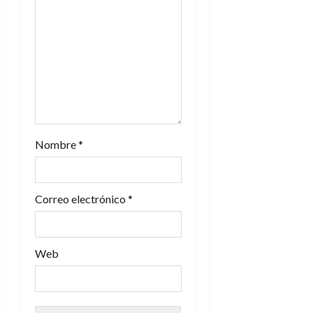
e
n
t
r
a
Nombre
*
d
a
Correo electrónico
*
s
Web