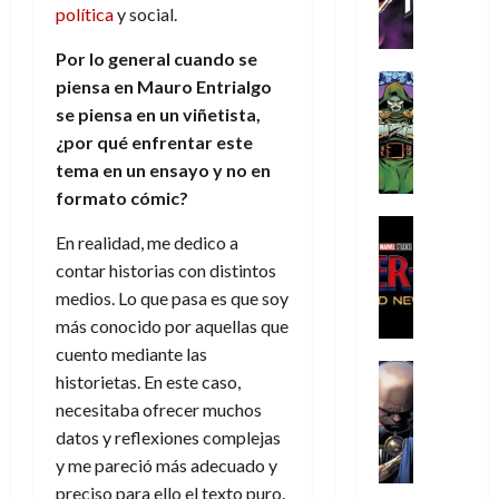
h
h
a
r
p
r
política
y social.
agosto
r
e
n
t
e
e
de
i
P
d
i
Por lo general cuando se
r
s
2026
s
h
o
c
Cómic
a
u
piensa en Mauro Entrialgo
0
t
a
Reseña
l
a
d
n
se piensa en un viñetista,
L
o
n
a
l
o
a
¿por qué enfrentar este
a
p
t
n
,
c
tema en un ensayo y no en
t
h
o
o
f
o
30
formato cómic?
r
e
m
s
ó
m
de
a
r
,
t
Cine
r
julio
p
En realidad, me dedico a
g
Cómic
N
9
a
m
de
l
Crítica
contar historias con distintos
e
o
0
l
2026
u
e
S
d
medios. Lo que pasa es que soy
l
a
g
l
j
0
p
i
a
ñ
i
a
más conocido por aquellas que
a
i
a
n
o
a
r
cuento mediante las
a
d
d
Cómic
,
s
d
e
v
historietas. En este caso,
e
Reseña
e
u
d
e
p
e
necesitaba ofrecer muchos
r
E
l
n
e
j
e
n
datos y reflexiones complejas
-
l
D
a
l
a
t
t
M
V
y me pareció más adecuado y
o
e
h
d
i
u
a
i
c
preciso para ello el texto puro.
s
é
e
d