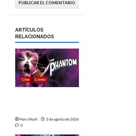
ARTÍCULOS
RELACIONADOS
Cine
Cómic
The Phantom, 90 años
del héroe que nunca
muere
Marc Martí
5 de agosto de 2026
0