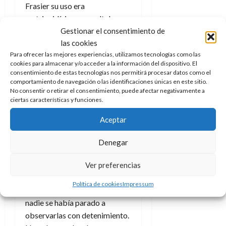
Frasier su uso era
2026
restringidísimo y resultaba
0
Gestionar el consentimiento de
muy ridículo al público
las cookies
general, como prueba que se
Para ofrecer las mejores experiencias, utilizamos tecnologías como las
inspirasen en él las sitcoms.
cookies para almacenar y/o acceder a la información del dispositivo. El
Pero el Bulldog de
Fraisier
o
el
consentimiento de estas tecnologías nos permitirá procesar datos como el
nazi de la sopa de
Seinfeld
no
comportamiento de navegación o las identificaciones únicas en este sitio.
No consentir o retirar el consentimiento, puede afectar negativamente a
habrían ganado elecciones;
ciertas características y funciones.
Trump o Ayuso sí que las
ganan ahora.
Aceptar
No tengo muy claro a qué se
Denegar
debe su auge. Los humoristas
solemos señalar cosas que
Ver preferencias
están ahí y que todo el mundo
Política de cookies
Impressum
sabía que estaban ahí, pero
nadie se había parado a
observarlas con detenimiento.