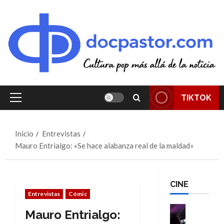
Saltar
al
contenido
TIKTOK
Menú
principal
Inicio
Entrevistas
Mauro Entrialgo: «Se hace alabanza real de la maldad»
CINE
Entrevistas
Cómic
Cine
Mauro Entrialgo:
Cómic