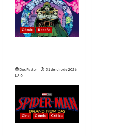
Cómic
Reseña
La tragedia del Doctor
Muerte, el mejor
villano de Marvel
Doc Pastor
31 de julio de 2026
0
Cine
Cómic
Crítica
Spider-Man: Brand New