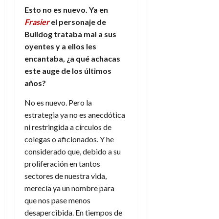
m
l
8
de
Esto no es nuevo. Ya en
a
i
de
julio
Frasier
el personaje de
t
p
julio
de
Bulldog trataba mal a sus
o
s
de
2026
oyentes y a ellos les
f
2026
i
0
í
s
encantaba, ¿a qué achacas
0
s
este auge de los últimos
i
7
años?
c
de
o
julio
No es nuevo. Pero la
?
de
estrategia ya no es anecdótica
2026
S
ni restringida a círculos de
í
0
colegas o aficionados. Y he
y
considerado que, debido a su
n
proliferación en tantos
o
sectores de nuestra vida,
merecía ya un nombre para
2
de
que nos pase menos
julio
desapercibida. En tiempos de
de