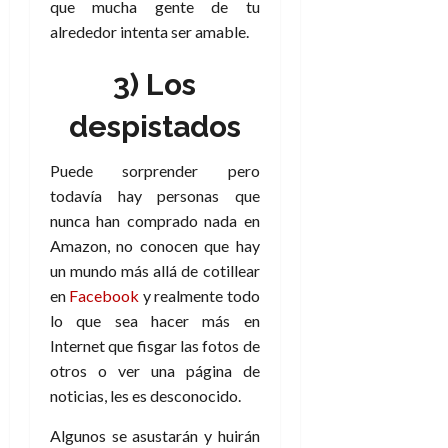
que mucha gente de tu
e
t
t
A
o
alrededor intenta ser amable.
u
p
r
r
o
n
3) Los
a
c
o
a
despistados
9
l
8
de
i
de
julio
Puede sorprender pero
p
julio
de
todavía hay personas que
s
de
2026
nunca han comprado nada en
2026
i
0
Amazon, no conocen que hay
s
0
un mundo más allá de cotillear
en
Facebook
y realmente todo
7
de
lo que sea hacer más en
julio
Internet que fisgar las fotos de
de
otros o ver una página de
2026
noticias, les es desconocido.
0
Algunos se asustarán y huirán