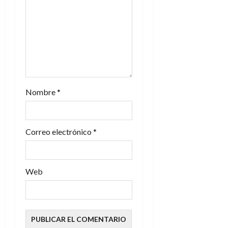
e
e
n
t
r
Nombre
*
a
d
Correo electrónico
*
a
s
Web