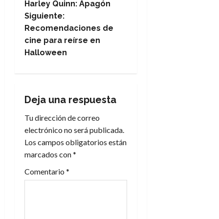
Harley Quinn: Apagón
a
Siguiente:
Recomendaciones de
v
cine para reírse en
e
Halloween
g
a
Deja una respuesta
c
Tu dirección de correo
electrónico no será publicada.
i
Los campos obligatorios están
marcados con
*
ó
Comentario
*
n
d