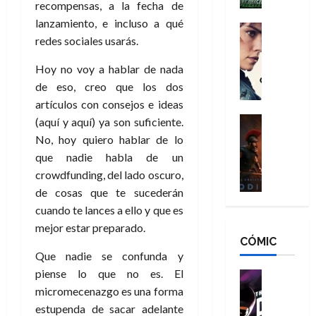
h
recompensas, a la fecha de
n
n
n
é
lanzamiento, e incluso a qué
g
d
:
Cine
r
redes sociales usarás.
a
Crítica
N
B
o
d
C
e
r
e
Hoy no voy a hablar de nada
o
l
w
a
q
de eso, creo que los dos
r
e
D
n
u
e
a
artículos con consejos e ideas
a
d
e
s
n
y
Cine
(aquí y aquí) ya son suficiente.
N
n
:
e
Crítica
,
e
No, hoy quiero hablar de lo
u
L
D
r
m
w
n
que nadie habla de un
a
o
:
e
D
c
crowdfunding, del lado oscuro,
O
o
R
j
a
a
de cosas que te sucederán
d
m
e
o
y
m
cuando te lances a ello y que es
i
s
s
r
,
u
s
d
mejor estar preparado.
c
d
m
e
CÓMIC
e
a
a
e
a
r
Que nadie se confunda y
a
y
t
l
d
e
d
piense lo que no es. El
o
e
o
Cine
u
e
c
v
Cómic
micromecenazgo es una forma
e
r
5
C
T
u
e
s
a
estupenda de sacar adelante
de