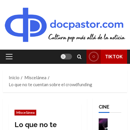
Saltar
al
contenido
TIKTOK
Menú
principal
Inicio
Miscelánea
Lo que no te cuentan sobre el crowdfunding
CINE
Miscelánea
Cine
Lo que no te
Cómic