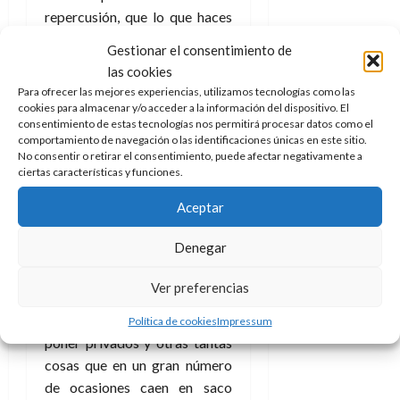
repercusión, que lo que haces
llegue a otros y que no sea en
Gestionar el consentimiento de
balde. No lo será, nunca lo es.
las cookies
Lo que tampoco quiere decir
Para ofrecer las mejores experiencias, utilizamos tecnologías como las
que vaya a ser sencillo o que a
cookies para almacenar y/o acceder a la información del dispositivo. El
consentimiento de estas tecnologías nos permitirá procesar datos como el
todo al que se lo cuentes le
comportamiento de navegación o las identificaciones únicas en este sitio.
importe una nariz el tema.
No consentir o retirar el consentimiento, puede afectar negativamente a
ciertas características y funciones.
Ármate de paciencia. Piensa
Aceptar
que Roma no se construyó en
un día (ni Roma, ni ningún otro
Denegar
sitio, la verdad). Vas a tener
que recordar las cosas muchas
Ver preferencias
veces, insistir, crear contenido,
comentarlo, mandar mensajes,
Política de cookies
Impressum
poner privados y otras tantas
cosas que en un gran número
de ocasiones caen en saco