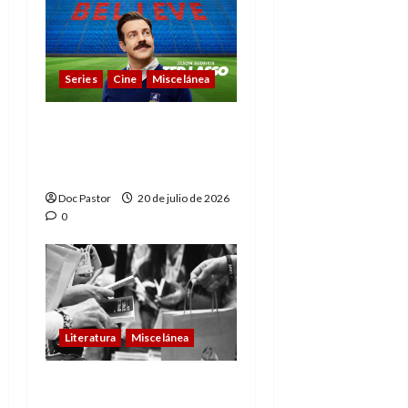
Series
Cine
Miscelánea
Cuando la cultura pop
conquistó la final del
Mundial
Doc Pastor
20 de julio de 2026
0
Literatura
Miscelánea
Leer, celebrar y crear: