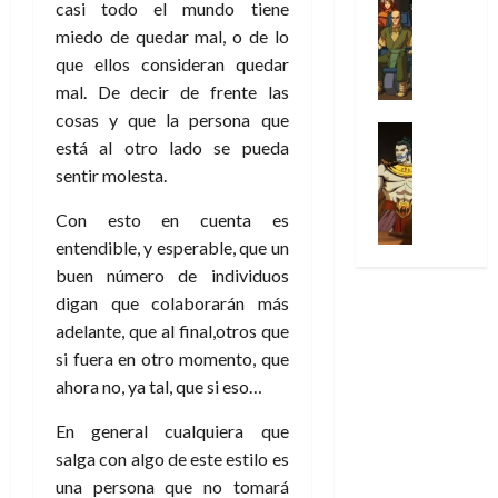
l
casi todo el mundo tiene
s
Cómic
:
a
n
o
d
Series
t
s
p
miedo de quedar mal, o de lo
l
h
c
e
X
u
o
r
g
o
que ellos consideran quedar
t
M
-
r
:
i
i
m
o
mal. De decir de frente las
a
M
a
e
m
a
e
r
r
cosas y que la persona que
e
p
l
e
Series
d
n
E
v
está al otro lado se pueda
n
Análisis
o
o
r
e
a
x
e
’
Cómic
sentir molesta.
p
p
a
j
j
t
l
X
9
c
t
s
a
e
r
Con esto en cuenta es
-
7
o
i
i
d
a
a
30
M
entendible, y esperable, que un
(
n
m
m
e
u
ñ
de
e
2
buen número de individuos
q
i
p
e
n
o
julio
n
×
u
s
digan que colaborarán más
r
m
a
de
’
4
i
m
e
o
l
adelante, que al final,otros que
2026
29
9
)
s
o
s
c
e
si fuera en otro momento, que
de
7
:
0
t
y
i
i
y
julio
ahora no, ya tal, que si eso…
(
A
ó
l
o
o
e
de
2
p
l
a
n
n
n
2026
En general cualquiera que
×
o
a
a
e
a
d
salga con algo de este estilo es
3
0
c
f
m
s
r
a
una persona que no tomará
)
a
i