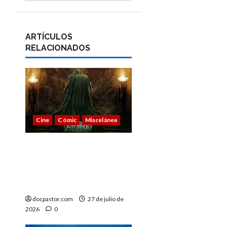
ARTÍCULOS
RELACIONADOS
Cine
Cómic
Miscelánea
Vengadores:
Doomsday o cuando la
nostalgia deja de
emocionar
docpastor.com
27 de julio de
2026
0