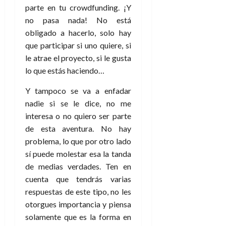
a
d
d
parte en tu crowdfunding. ¡Y
:
l
n
b
e
e
27
e
i
no pasa nada! No está
a
i
l
l
de
l
p
obligado a hacerlo, solo hay
l
l
a
a
julio
o
s
d
i
l
que participar si uno quiere, si
de
W
r
i
e
2026
d
í
W
le atrae el proyecto, si le gusta
i
s
l
a
n
E
lo que estás haciendo…
0
g
y
M
d
e
e
s
u
c
a
Y tampoco se va a enfadar
6
n
u
n
o
de
nadie si se le dice, no me
y
p
d
m
agosto
3
interesa o no quiero ser parte
e
u
i
o
de
de
de esta aventura. No hay
l
n
a
2026
c
agosto
d
problema, lo que por otro lado
t
l
de
o
0
e
o
sí puede molestar esa la tanda
2026
n
s
d
de medias verdades. Ten en
t
20
0
t
e
r
de
cuenta que tendrás varias
i
n
julio
a
respuestas de este tipo, no les
n
o
de
c
otorgues importancia y piensa
o
r
2026
u
solamente que es la forma en
d
e
l
0