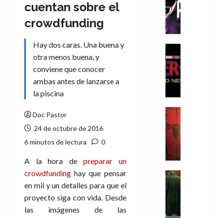
T
cuentan sobre el
h
crowdfunding
e
P
Hay dos caras. Una buena y
h
Cine
otra menos buena, y
a
Cómic
Crítica
n
conviene que conocer
S
t
ambas antes de lanzarse a
p
o
la piscina
i
m
d
,
Cine
Doc Pastor
e
Crítica
9
24 de octubre de 2016
r
S
0
-
p
6 minutos de lectura
0
a
M
i
ñ
A la hora de
preparar un
a
d
o
crowdfunding
hay que pensar
n
e
Cine
s
:
r
Cómic
en mil y un detalles para que el
d
Misceláne
B
-
e
proyecto siga con vida. Desde
V
r
M
l
las imágenes de las
e
a
a