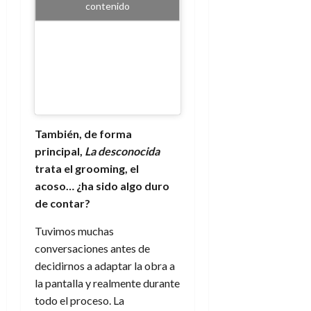
contenido
d
e
l
0
e
t
t
A
o
u
p
r
r
o
n
a
c
o
a
9
l
8
de
i
de
También, de forma
julio
p
julio
de
principal,
La desconocida
s
de
2026
trata el grooming, el
2026
i
0
acoso… ¿ha sido algo duro
s
0
de contar?
7
Tuvimos muchas
de
conversaciones antes de
julio
de
decidirnos a adaptar la obra a
2026
la pantalla y realmente durante
todo el proceso. La
0