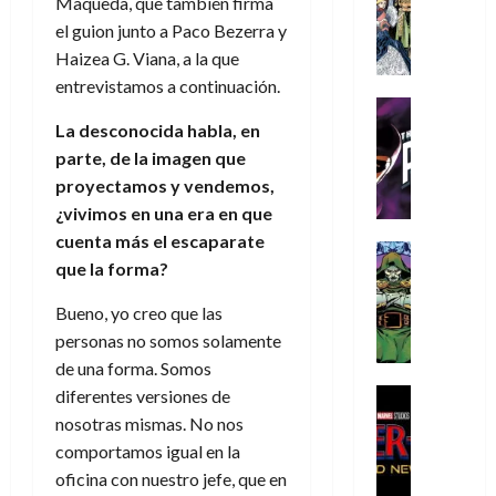
Maqueda, que también firma
s
Literatura
s
r
,
r
u
A
d
el guion junto a Paco Bezerra y
c
d
m
i
e
m
a
a
Haizea G. Viana, a la que
e
a
o
r
í
y
t
l
d
entrevistamos a continuación.
s
e
m
o
e
o
Cine
u
(
e
c
v
Cómic
La desconocida habla, en
e
r
p
5
g
T
u
e
s
a
parte, de la imagen que
a
de
u
h
a
r
p
r
r
proyectamos y vendemos,
agosto
s
e
n
t
e
e
t
de
¿vivimos en una era en que
t
P
d
i
r
s
2026
e
cuenta más el escaparate
a
h
o
c
Cómic
a
u
1
0
que la forma?
L
a
Reseña
l
a
d
n
)
L
a
n
a
l
o
a
Bueno, yo creo que las
a
L
t
n
,
c
7
personas no somos solamente
t
i
o
o
f
o
30
de
r
de una forma. Somos
g
m
s
ó
m
de
agosto
a
a
,
t
Cine
diferentes versiones de
r
julio
p
de
g
Cómic
d
9
a
m
de
nosotras mismas. No nos
2026
l
Crítica
e
e
0
l
2026
u
e
comportamos igual en la
S
0
d
l
a
g
l
j
oficina con nuestro jefe, que en
0
p
i
o
ñ
i
a