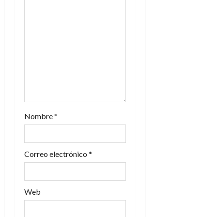
e
e
n
t
r
a
Nombre
*
d
a
Correo electrónico
*
s
Web