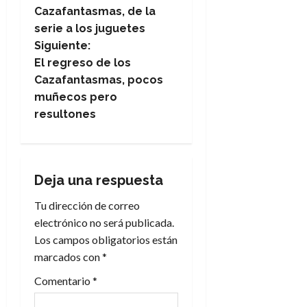
Cazafantasmas, de la
a
serie a los juguetes
Siguiente:
v
El regreso de los
e
Cazafantasmas, pocos
muñecos pero
g
resultones
a
c
Deja una respuesta
i
Tu dirección de correo
electrónico no será publicada.
ó
Los campos obligatorios están
n
marcados con
*
Comentario
*
d