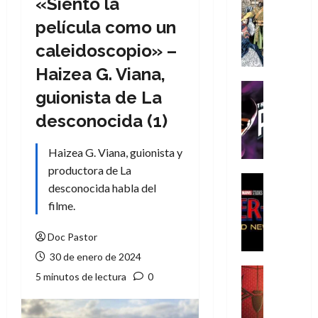
«Siento la
Cómic
Literatura
película como un
A
caleidoscopio» –
m
í
Haizea G. Viana,
m
Cine
guionista de La
e
Cómic
g
T
desconocida (1)
u
h
s
e
Haizea G. Viana, guionista y
t
P
productora de La
a
h
Cine
desconocida habla del
L
a
Cómic
filme.
Crítica
a
n
S
L
t
p
Doc Pastor
i
o
i
g
m
30 de enero de 2024
d
a
,
Cine
5 minutos de lectura
0
e
Crítica
d
9
r
S
e
0
-
p
l