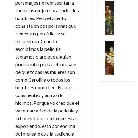
31
personajes no representan a
u
a
w
u
Análisis
c
julio
f
de
l
s
Cómic
:
todas las mujeres y a todos los
n
de
i
i
julio
Series
t
s
p
h
2026
hombres. Pero el cuento
p
c
de
X
u
o
r
o
ó
consiste en dos personas que
c
2026
0
-
r
:
i
m
a
i
tienen sus parafilias y se
M
0
a
e
m
e
l
ó
encuentran. Cuando
e
p
l
e
Series
n
D
n
escribimos la película
n
Análisis
o
o
r
a
o
d
’
Cómic
teníamos claro que alguien
p
p
a
j
c
e
X
9
c
t
podría interpretar el mensaje
s
e
t
M
-
7
o
i
i
a
de que todas las mujeres son
o
a
M
(
n
m
m
u
r
como Carolina o todos los
r
e
2
q
i
p
n
E
v
hombres como Leo. Éramos
n
×
u
s
r
a
x
e
conscientes y aún así lo
’
4
i
m
e
l
t
l
9
hicimos. Porque yo creo que el
)
s
o
s
e
r
7
:
valor narrativo de la película y
t
y
i
y
a
30
(
A
ó
la honestidad con lo que estás
l
o
e
ñ
de
2
p
l
a
n
exponiendo, está por encima
n
o
julio
×
o
a
a
e
d
del mensaje que la audiencia
de
3
c