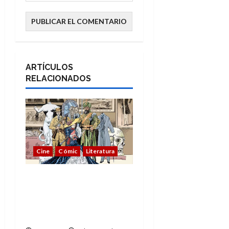
ARTÍCULOS
RELACIONADOS
Cine
Cómic
Literatura
A mí me gusta La Liga
de los Hombres
Extraordinarios (parte
1)