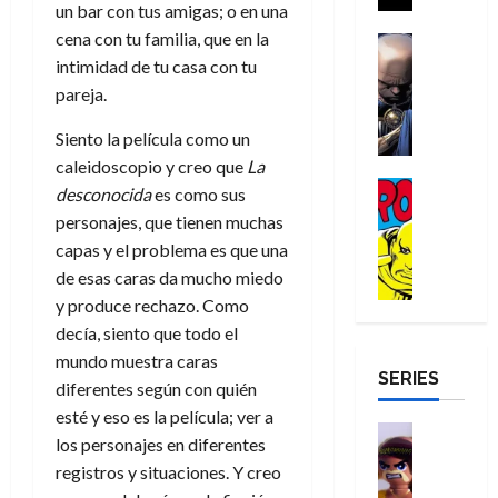
a
un bar con tus amigas; o en una
i
a
s
o
a
r
a
d
cena con tu familia, que en la
d
H
Cómic
s
d
e
v
e
Reseña
intimidad de tu casa con tu
e
o
d
e
p
e
r
E
l
m
e
pareja.
j
e
n
-
l
D
b
l
a
t
t
M
V
Siento la película como un
o
r
h
d
i
u
a
i
c
e
caleidoscopio y creo que
La
é
e
d
r
n
g
Cómic
t
s
r
e
a
desconocida
es como sus
a
:
i
Reseña
o
E
o
m
p
personajes, que tienen muchas
D
B
l
r
x
e
o
e
capas y el problema es que una
29
o
r
a
M
t
q
c
r
de
de esas caras da mucho miedo
c
a
n
u
r
u
i
o
julio
t
y produce rechazo. Como
n
t
e
a
e
o
f
de
o
d
e
decía, siento que todo el
r
o
n
n
u
2026
r
N
y
t
mundo muestra caras
r
u
a
n
SERIES
D
0
e
l
e
d
n
r
diferentes según con quién
c
r
w
a
,
i
c
i
esté y eso es la película; ver a
o
D
s
Juguetes
e
n
a
o
27
los personajes en diferentes
o
a
j
Análisis
l
a
m
n
de
registros y situaciones. Y creo
Series
m
y
o
m
r
u
julio
a
H