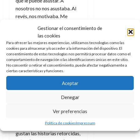
que le puede asustar. A
nosotros no nos asustaba. Al
revés, nos motivaba. Me
gustan las historias de terror
Gestionar el consentimiento de
cotidiano. Siempre hemos sido
las cookies
muy conscientes del rigor que
Para ofrecer las mejores experiencias, utilizamos tecnologías como las
requería, pero nunca nos
cookies para almacenar y/o acceder a la información del dispositivo. El
consentimiento de estas tecnologías nos permitirá procesar datos como el
asustó. Siempre estuvimos
comportamiento de navegación o las identificaciones únicas en este sitio.
muy convencidos con la
No consentir o retirar el consentimiento, puede afectar negativamente a
historia. Nosotros intentamos
ciertas características y funciones.
hacer un cine para gente que
Aceptar
es como nosotros, gente a la
que nos gustan las historias
Denegar
por las historias. Siempre
pensamos que la película
Ver preferencias
encontraría su lugar y su
Política de cookies
Impressum
público, gente a la que le
gustan las historias retorcidas,