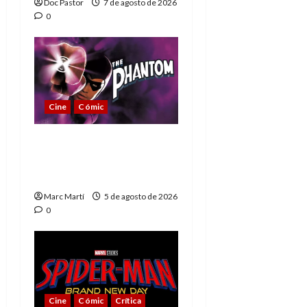
Doc Pastor
7 de agosto de 2026
0
Cine
Cómic
The Phantom, 90 años
del héroe que nunca
muere
Marc Martí
5 de agosto de 2026
0
Cine
Cómic
Crítica