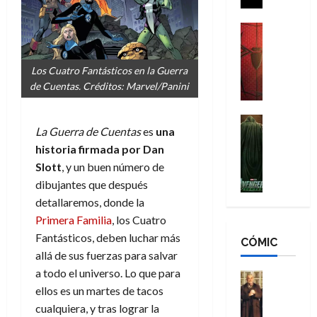
i
g
m
s
d
a
,
H
Cine
e
Crítica
d
9
o
r
S
e
0
m
Los Cuatro Fantásticos en la Guerra
-
p
l
a
b
de Cuentas. Créditos: Marvel/Panini
M
i
o
ñ
r
a
d
s
o
e
n
e
H
Cine
s
s
La Guerra de Cuentas
es
una
:
r
Cómic
o
d
E
Misceláne
historia firmada por Dan
B
-
m
e
x
V
r
M
Slott
, y un buen número de
b
l
t
e
a
a
r
h
dibujantes que después
r
n
n
n
e
é
a
detallaremos, donde la
g
d
:
s
r
o
Primera Familia
, los Cuatro
a
N
B
E
o
r
Fantásticos, deben luchar más
d
CÓMIC
e
r
x
e
d
allá de sus fuerzas para salvar
o
w
a
t
q
i
r
a todo el universo. Lo que para
D
n
r
Cine
u
n
e
a
d
Cómic
ellos es un martes de tacos
a
e
a
s
Literatura
y
N
o
cualquiera, y tras lograr la
n
r