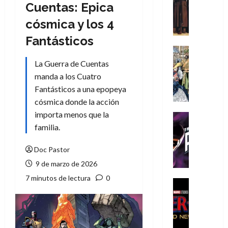
Literatura
Cuentas: Epica
A
cósmica y los 4
m
í
Fantásticos
m
Cine
e
Cómic
La Guerra de Cuentas
g
Literatura
manda a los Cuatro
A
u
Fantásticos a una epopeya
m
s
cósmica donde la acción
í
t
m
importa menos que la
a
Cine
e
L
Cómic
familia.
g
T
a
u
h
L
Doc Pastor
s
e
i
9 de marzo de 2026
t
P
g
7 minutos de lectura
0
a
h
a
Cine
L
a
Cómic
d
Crítica
a
n
e
S
L
t
l
p
i
o
o