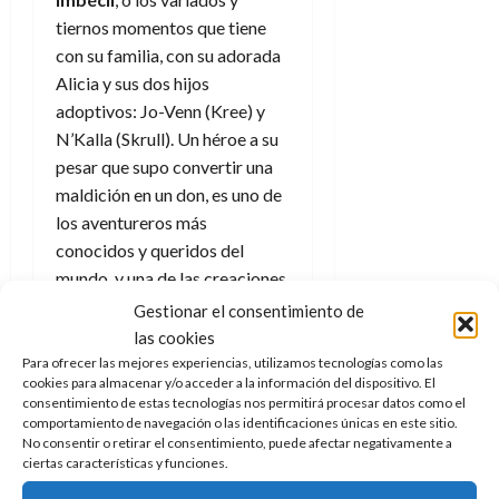
tiernos momentos que tiene
con su familia, con su adorada
Alicia y sus dos hijos
adoptivos: Jo-Venn (Kree) y
N’Kalla (Skrull). Un héroe a su
pesar que supo convertir una
maldición en un don, es uno de
los aventureros más
conocidos y queridos del
mundo, y una de las creaciones
de
Jack Kirby
y Stan Lee que
Gestionar el consentimiento de
más recorrido ha tenido a lo
las cookies
largo de sus décadas de
Para ofrecer las mejores experiencias, utilizamos tecnologías como las
cookies para almacenar y/o acceder a la información del dispositivo. El
existencia.
consentimiento de estas tecnologías nos permitirá procesar datos como el
comportamiento de navegación o las identificaciones únicas en este sitio.
La importancia
No consentir o retirar el consentimiento, puede afectar negativamente a
ciertas características y funciones.
de la familia