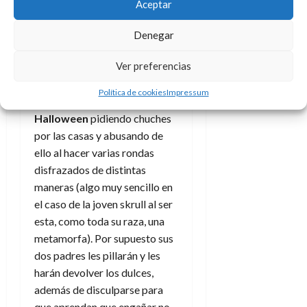
Aceptar
Estas vivencias familiares,
tiernas y sencillas, son lo mejor
Denegar
del tomo. Situaciones como
Ver preferencias
los mentados
Jo-Venn y
N’Kalla disfrutando de su
Política de cookies
Impressum
primera noche de
Halloween
pidiendo chuches
por las casas y abusando de
ello al hacer varias rondas
disfrazados de distintas
maneras (algo muy sencillo en
el caso de la joven skrull al ser
esta, como toda su raza, una
metamorfa). Por supuesto sus
dos padres les pillarán y les
harán devolver los dulces,
además de disculparse para
que aprendan que engañar no