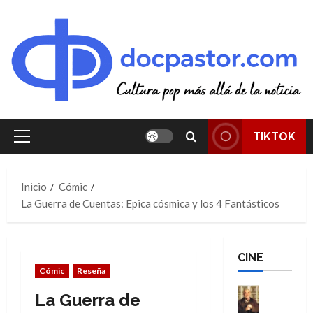
Saltar
al
contenido
TIKTOK
Menú
principal
Inicio
Cómic
La Guerra de Cuentas: Epica cósmica y los 4 Fantásticos
CINE
Cómic
Reseña
Cine
La Guerra de
Cómic