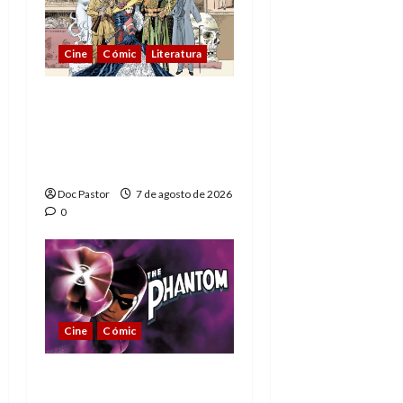
Cine
Cómic
Literatura
A mí me gusta La Liga
de los Hombres
Extraordinarios (parte
1)
Doc Pastor
7 de agosto de 2026
0
Cine
Cómic
The Phantom, 90 años
del héroe que nunca