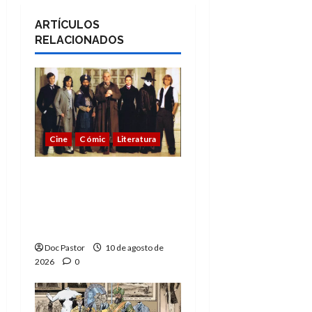
ARTÍCULOS
RELACIONADOS
Cine
Cómic
Literatura
A mí me gusta La Liga
de los Hombres
Extraordinarios (parte
2)
Doc Pastor
10 de agosto de
2026
0