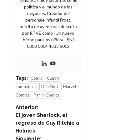
temáticas muy distintas como
política y el mundo de los
negocios. Creador del
personaje infantil Frost,
perrito de aventuras descrito
por RTVE como «Un nuevo
héroe para los niños». ISNI
0000 0004 4335 5012
Tags:
Cómic
Cuatro
Fantásticos
Dan Slott
Marvel
Comics
Panini Comics
N
Anterior:
El joven Sherlock, el
a
regreso de Guy Ritchie a
Holmes
v
Siguiente: