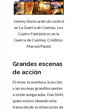
a
d
d
:
l
n
b
e
e
30
e
i
a
i
l
l
de
l
p
l
l
a
a
julio
o
s
Johnny Storm arde sin control
d
i
l
W
de
r
i
e
en La Guerra de Cuentas. Los
d
í
2026
W
i
s
l
a
n
Cuatro Fantásticos en la
E
0
g
y
M
d
e
Guerra de Cuentas. Créditos:
e
s
u
c
a
6
Marvel/Panini
n
u
n
o
de
y
p
d
m
agosto
3
e
u
i
o
de
de
Grandes escenas
l
n
a
2026
c
agosto
d
t
de acción
l
de
o
0
e
o
2026
n
s
d
El show, la aventura, la acción
t
20
0
t
e
r
y las escenas grandilocuentes
de
i
n
julio
a
sí están aseguradas. Dan Slott,
n
o
de
c
quien estuvo ideando esta
o
r
2026
u
trama desde su infancia (es de
d
e
l
0