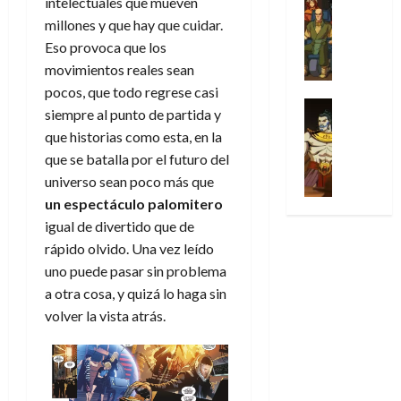
intelectuales que mueven
l
s
Cómic
:
n
d
e
2026
v
Series
millones y que hay que cuidar.
t
s
p
h
o
n
e
X
0
u
o
Eso provoca que los
r
o
c
l
-
r
:
i
m
movimientos reales sean
i
30
M
a
e
m
e
a
pocos, que todo regrese casi
de
31
e
p
l
e
Series
n
julio
f
siempre al punto de partida y
de
n
Análisis
o
o
r
a
de
i
julio
que historias como esta, en la
’
Cómic
p
p
a
2026
j
c
de
X
que se batalla por el futuro del
9
c
t
s
e
c
2026
0
-
7
universo sean poco más que
o
i
i
a
i
M
(
0
n
un espectáculo palomitero
m
m
u
ó
e
2
q
i
p
igual de divertido que de
n
n
n
×
u
s
r
a
rápido olvido. Una vez leído
d
’
4
i
m
e
l
e
uno puede pasar sin problema
9
)
s
o
s
e
M
a otra cosa, y quizá lo haga sin
7
:
t
y
i
y
a
volver la vista atrás.
(
A
ó
l
o
e
r
2
p
l
a
n
n
v
×
o
a
a
e
d
e
3
c
f
m
s
a
l
)
a
i