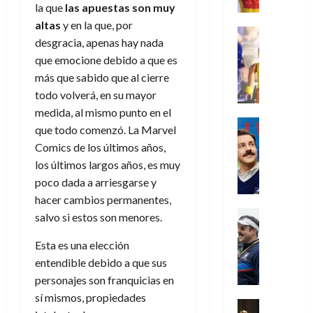
l
e
d
n
r
o
la que
las apuestas son muy
l
w
a
,
i
c
s
altas
y en la que, por
k
D
s
Juguetes
e
n
a
(
27
desgracia, apenas hay nada
H
a
j
Análisis
l
a
m
p
de
o
Series
que emocione debido a que es
y
o
m
r
u
a
julio
P
g
,
y
más que sabido que al cierre
e
i
de
e
r
l
a
m
a
todo volverá, en su mayor
2026
j
o
r
t
a
n
e
s
o
s
e
medida, al mismo punto en el
e
0
y
e
j
o
Series
r
(
2
que todo comenzó. La Marvel
m
n
Cine
o
c
v
p
)
5
Comics de los últimos años,
o
Misceláne
P
r
u
i
a
de
C
los últimos largos años, es muy
b
l
d
l
l
r
agosto
10
u
i
poco dada a arriesgarse y
a
e
t
l
t
de
de
a
l
y
l
hacer cambios permanentes,
a
2026
a
e
agosto
n
y
m
o
Crítica
s
salvo si estos son menores.
n
1
de
0
d
W
Series
o
e
d
2026
o
)
o
T
W
b
Esta es una elección
s
e
d
l
0
e
E
i
p
l
entendible debido a que sus
e
7
a
d
R
l
e
a
M
personajes son franquicias en
de
c
L
a
:
r
c
a
agosto
sí mismos, propiedades
u
a
w
u
Análisis
a
i
de
r