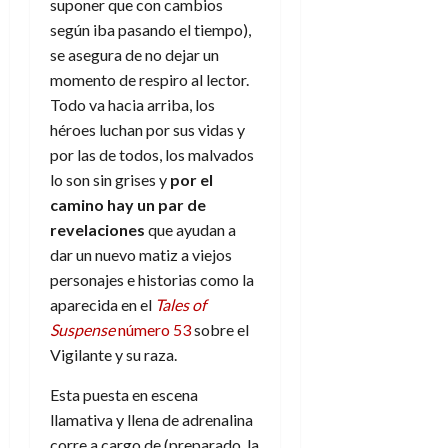
suponer que con cambios
e
t
t
A
según iba pasando el tiempo),
o
u
p
r
se asegura de no dejar un
r
o
n
momento de respiro al lector.
a
c
o
Todo va hacia arriba, los
a
9
héroes luchan por sus vidas y
l
8
de
por las de todos, los malvados
i
de
julio
lo son sin grises y
por el
p
julio
de
camino hay un par de
s
de
2026
2026
i
revelaciones
que ayudan a
0
s
dar un nuevo matiz a viejos
0
personajes e historias como la
7
aparecida en el
Tales of
de
Suspense
número 53
sobre el
julio
Vigilante y su raza.
de
2026
Esta puesta en escena
0
llamativa y llena de adrenalina
corre a cargo de (preparado, la