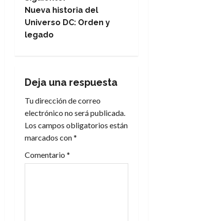
e
Nueva historia del
Universo DC: Orden y
g
legado
a
c
Deja una respuesta
i
Tu dirección de correo
electrónico no será publicada.
ó
Los campos obligatorios están
n
marcados con
*
Comentario
*
d
e
e