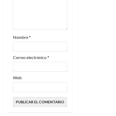
n
t
r
a
Nombre
*
d
a
Correo electrónico
*
s
Web