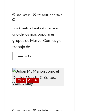
través de la pluma de
cinturón
de
Ryan North
Marvel
Studios
Doc Pastor
29 de julio de 2025
0
Los Cuatro Fantásticos son
uno de los más populares
grupos de Marvel Comics y el
trabajo de...
Leer
Leer Más
más
acerca
de
Los
Cuatro
Fantásticos,
héroes
Cine
Cómic
muy
humanos
a
Julian McMahon, el
través
de
primer Doctor Muerte
la
del cine moderno
pluma
de
Doc Pastor
24 de julio de 2025