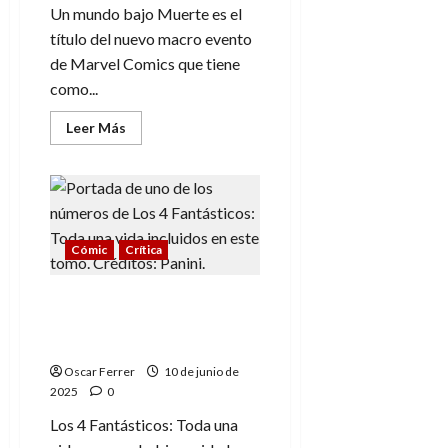
Un mundo bajo Muerte es el
título del nuevo macro evento
de Marvel Comics que tiene
como...
Leer
Leer Más
más
acerca
de
Un
mundo
bajo
Muerte:
Los
Cómic
Crítica
Cuatro
Fantásticos
en
esencia
Los 4 Fantásticos: Toda
y
una vida, seis décadas
realidad
literales
Oscar Ferrer
10 de junio de
2025
0
Los 4 Fantásticos: Toda una