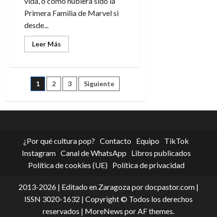
vida, o como hubiera sido la
Primera Familia de Marvel si
desde...
Leer
Leer Más
más
acerca
de
Los
4
Paginación
1
2
3
Siguiente
Fantásticos:
Toda
una
de
vida,
seis
décadas
entradas
literales
¿Por qué cultura pop?
Contacto
Equipo
TikTok
Instagram
Canal de WhatsApp
Libros publicados
Política de cookies (UE)
Política de privacidad
2013-2026 | Editado en Zaragoza por docpastor.com |
ISSN 3020-1632 | Copyright © Todos los derechos
reservados
|
MoreNews
por AF themes.