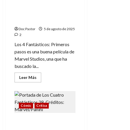
guiños,
Primeros pasos, otra
homenajes
muesca más en el
y
referencias
cinturón de Marvel
Studios
Doc Pastor
5 de agosto de 2025
2
Los 4 Fantásticos: Primeros
pasos es una buena película de
Marvel Studios, una que ha
buscado la...
Leer
Leer Más
más
acerca
de
Los
4
Fantásticos:
Primeros
Cómic
Crítica
pasos,
otra
muesca
Los Cuatro Fantásticos,
más
en
héroes muy humanos a
el