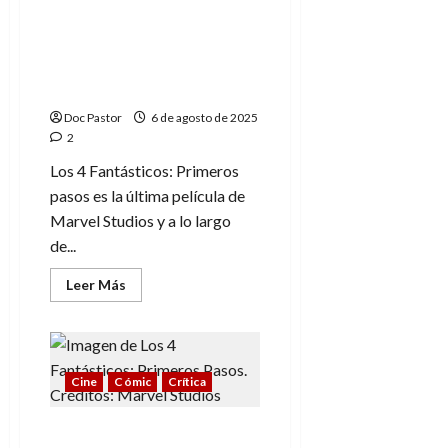
nunca
estrenado
Los 4 Fantásticos:
0
filme
Primeros pasos y sus
de
1994
muchos guiños,
homenajes y referencias
Doc Pastor
6 de agosto de 2025
2
Los 4 Fantásticos: Primeros
pasos es la última película de
Marvel Studios y a lo largo
de...
Leer
Leer Más
más
acerca
de
Los
4
Fantásticos:
Primeros
Cine
Cómic
Crítica
pasos
y
sus
Los 4 Fantásticos:
muchos