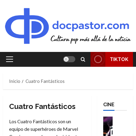
Saltar
al
contenido
TIKTOK
Menú
principal
Inicio
Cuatro Fantásticos
CINE
Cuatro Fantásticos
Cine
Los Cuatro Fantásticos son un
Cómic
equipo de superhéroes de Marvel
T