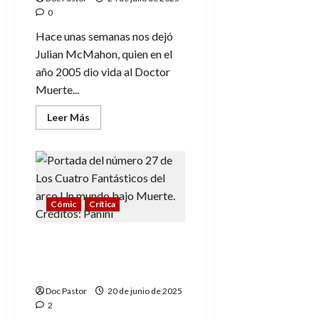
Ryan
North
0
Hace unas semanas nos dejó
Julian McMahon, quien en el
año 2005 dio vida al Doctor
Muerte...
Leer
Leer Más
más
acerca
de
Julian
McMahon,
el
primer
Doctor
Cómic
Crítica
Muerte
del
cine
moderno
Un mundo bajo Muerte:
Los Cuatro Fantásticos
en esencia y realidad
Doc Pastor
20 de junio de 2025
2