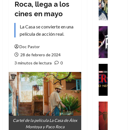
Literatura
Roca, llega a los
A
cines en mayo
m
í
La Casa se convierte en una
m
Cine
e
película de acción real.
Cómic
g
T
u
h
Doc Pastor
s
e
28 de febrero de 2024
t
P
3 minutos de lectura
0
a
h
Cine
L
a
Cómic
Crítica
a
n
S
L
t
p
i
o
i
g
m
d
a
,
Cine
e
Crítica
d
9
r
S
e
0
Cartel de la película La Casa de Álex
-
p
l
a
Montoya y Paco Roca
M
i
o
ñ