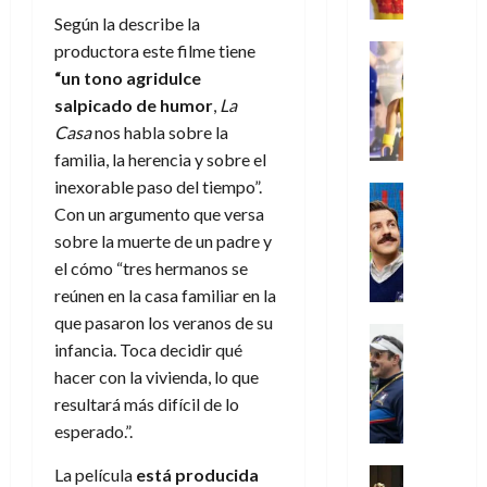
e
m
a
2026
j
o
r
l
Según la describe la
l
e
s
o
s
e
23
0
k
e
j
o
productora este filme tiene
Juguetes
r
(
de
H
x
Análisis
o
c
“un tono agridulce
v
p
julio
5
o
Series
p
r
u
i
a
salpicado de humor
,
La
de
de
P
g
e
d
l
l
2026
r
agosto
Casa
nos habla sobre la
l
a
r
e
t
l
t
de
familia, la herencia y sobre el
a
0
n
i
l
a
2026
a
e
y
inexorable paso del tiempo”.
e
m
o
Series
s
n
1
0
m
n
Cine
Con un argumento que versa
e
e
d
o
)
o
Misceláne
P
n
s
sobre la muerte de un padre y
e
d
C
b
l
t
p
l
el cómo “tres hermanos se
e
7
u
i
a
o
e
a
M
reúnen en la casa familiar en la
de
a
l
y
q
r
c
a
agosto
que pasaron los veranos de su
n
y
m
Crítica
u
a
i
de
r
infancia. Toca decidir qué
d
W
Series
o
e
d
e
2026
v
o
T
hacer con la vivienda, lo que
W
b
a
o
n
e
l
0
e
E
i
resultará más difícil de lo
n
c
l
a
d
R
l
t
esperado.”.
i
30
c
L
a
:
i
a
de
31
u
a
w
La película
está producida
u
Análisis
c
julio
f
de