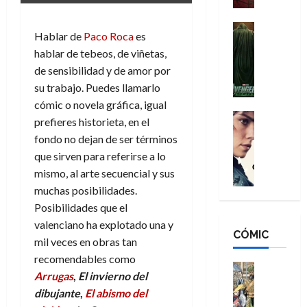
a
d
s
o
n
e
H
Cine
s
Hablar de
Paco Roca
es
:
r
Cómic
o
d
hablar de tebeos, de viñetas,
Misceláne
B
-
m
e
V
de sensibilidad y de amor por
r
M
b
l
e
a
a
su trabajo. Puedes llamarlo
r
h
n
n
n
e
é
cómic o novela gráfica, igual
g
d
:
Cine
s
r
prefieres historieta, en el
a
Crítica
N
B
E
o
fondo no dejan de ser términos
d
C
e
r
x
e
que sirven para referirse a lo
o
l
w
a
t
q
mismo, al arte secuencial y sus
r
e
D
n
r
u
e
a
muchas posibilidades.
a
d
a
e
s
n
y
N
Posibilidades que el
o
n
:
e
,
e
r
valenciano ha explotado una y
u
D
CÓMIC
r
m
w
d
n
mil veces en obras tan
o
:
e
D
i
c
recomendables como
o
R
j
a
Cine
n
a
Arrugas
,
El invierno del
m
e
Cómic
o
y
a
m
dibujante
,
El abismo del
s
Literatura
s
r
,
r
u