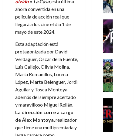
A
d
c
olvido
o
La Casa
, esta última
d
m
i
e
m
a
a
e
ahora convertida en una
a
o
r
í
y
t
l
d
película de acción real que
s
e
m
o
e
o
Cine
u
(
llegará a los cine el día 1 de
e
c
v
Cómic
e
r
p
mayo de este 2024.
5
g
T
u
e
s
a
a
de
u
h
a
r
p
r
r
Esta adaptación está
agosto
s
e
n
t
e
e
t
de
protagonizada por David
t
P
d
i
r
s
2026
e
Verdaguer, Óscar de la Fuente,
a
h
o
c
Cómic
a
u
1
0
Luis Callejo, Olivia Molina,
L
a
Reseña
l
a
d
n
)
L
a
n
María Romanillos, Lorena
a
l
o
a
a
L
t
n
,
López, Marta Belenguer, Jordi
c
7
t
i
o
o
f
o
Aguilar y Tosca Montoya,
30
de
r
g
m
s
ó
m
de
además del siempre acertado
agosto
a
a
,
t
Cine
r
julio
p
de
y maravilloso Miguel Rellán.
g
Cómic
d
9
a
m
de
2026
l
La dirección corre a cargo
Crítica
e
e
0
l
2026
u
e
S
0
de Álex Montoya
, realizador
d
l
a
g
l
j
0
p
i
o
que tiene una multipremiada y
ñ
i
a
a
i
a
s
o
a
r
larga carrera como