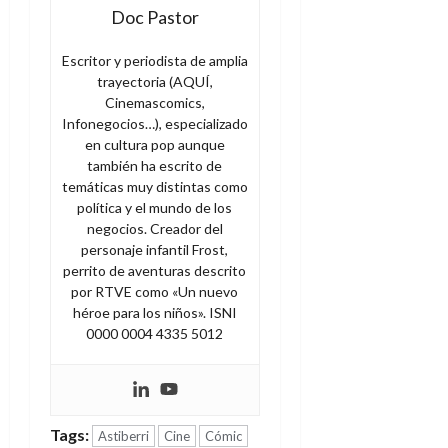
e
t
t
Doc Pastor
A
o
u
p
r
r
Escritor y periodista de amplia
o
n
a
trayectoria (AQUÍ,
c
o
Cinemascomics,
a
Infonegocios…), especializado
9
l
en cultura pop aunque
8
de
i
de
también ha escrito de
julio
p
julio
temáticas muy distintas como
de
s
de
política y el mundo de los
2026
2026
i
negocios. Creador del
0
s
personaje infantil Frost,
0
perrito de aventuras descrito
por RTVE como «Un nuevo
7
héroe para los niños». ISNI
de
0000 0004 4335 5012
julio
de
2026
0
Tags:
Astiberri
Cine
Cómic