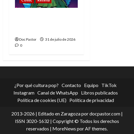
Cómic
Reseña
La tragedia del Doctor
Muerte, el mejor
villano de Marvel
Doc Pastor
31 de julio de 2026
0
¿Por qué cultura pop?
Contacto
Equipo
TikTok
Instagram
Canal de WhatsApp
Libros publicados
Política de cookies (UE)
Política de privacidad
2013-2026 | Editado en Zaragoza por docpastor.com |
ISSN 3020-1632 | Copyright © Todos los derechos
reservados
|
MoreNews
por AF themes.