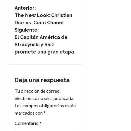
N
Anterior:
The New Look: Christian
a
Dior vs. Coco Chanel
Siguiente:
v
El Capitán América de
e
Stracynski y Saiz
promete una gran etapa
g
a
Deja una respuesta
c
Tu dirección de correo
i
electrónico no será publicada.
Los campos obligatorios están
ó
marcados con
*
n
Comentario
*