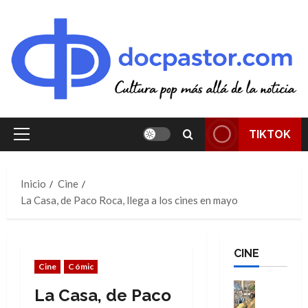
Saltar
al
contenido
TIKTOK
Menú
principal
Inicio
Cine
La Casa, de Paco Roca, llega a los cines en mayo
CINE
Cine
Cómic
Cine
La Casa, de Paco
Cómic