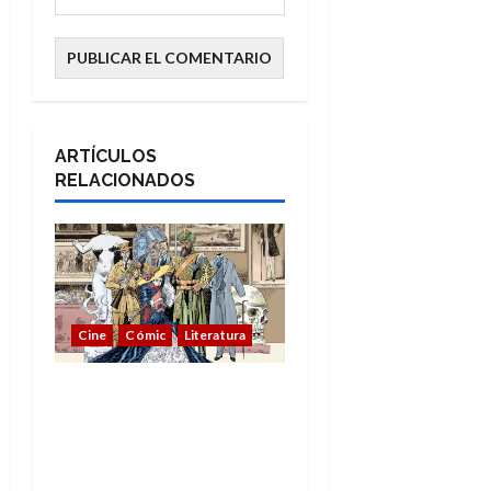
ARTÍCULOS
RELACIONADOS
Cine
Cómic
Literatura
A mí me gusta La Liga
de los Hombres
Extraordinarios (parte
1)