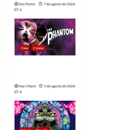
Doc Pastor
7 de agosto de 2026
0
Cine
Cómic
The Phantom, 90 años
del héroe que nunca
muere
Marc Martí
5 de agosto de 2026
0