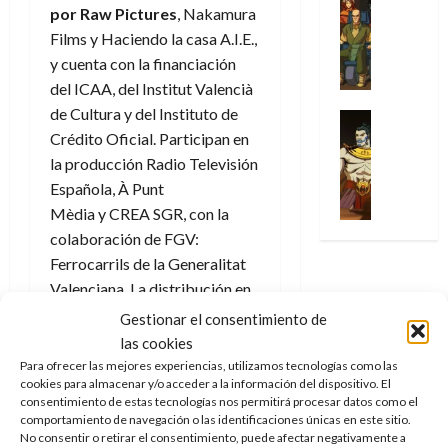
l
s
Cómic
:
n
por Raw Pictures
, Nakamura
de
i
i
julio
Series
t
s
p
h
2026
p
c
Films y Haciendo la casa A.I.E.,
de
X
u
o
r
o
ó
c
2026
y cuenta con la financiación
0
-
r
:
i
m
a
i
del ICAA, del Institut Valencià
M
0
a
e
m
e
l
ó
e
de Cultura y del Instituto de
p
l
e
Series
n
D
n
n
Análisis
Crédito Oficial. Participan en
o
o
r
a
o
d
’
Cómic
p
p
a
la producción Radio Televisión
j
c
e
X
9
c
t
s
e
Española, À Punt
t
M
-
7
o
i
i
a
o
Mèdia y CREA SGR, con la
a
M
(
n
m
m
u
r
r
colaboración de FGV:
e
2
q
i
p
n
E
v
Ferrocarrils de la Generalitat
n
×
u
s
r
a
x
e
’
Valenciana. La distribución en
4
i
m
e
l
t
l
9
)
cines correrá a cargo de A
s
o
s
e
Gestionar el consentimiento de
r
7
:
t
y
Contracorriente Films.
i
y
las cookies
a
30
(
A
ó
l
o
e
ñ
Para ofrecer las mejores experiencias, utilizamos tecnologías como las
de
2
p
Únete a nuestro canal de
l
a
n
n
cookies para almacenar y/o acceder a la información del dispositivo. El
o
julio
×
o
a
WhatsApp (totalmente
consentimiento de estas tecnologías nos permitirá procesar datos como el
a
e
d
de
3
c
comportamiento de navegación o las identificaciones únicas en este sitio.
f
m
s
anónimo, nadie verá tu
a
2026
29
No consentir o retirar el consentimiento, puede afectar negativamente a
)
a
i