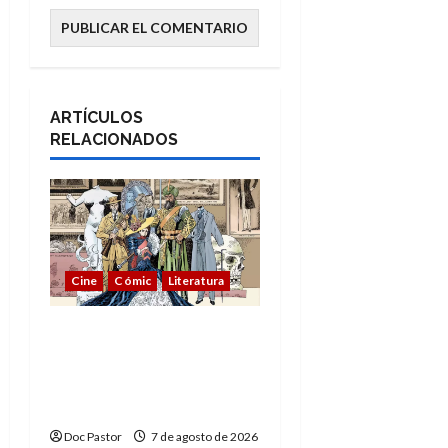
ARTÍCULOS
RELACIONADOS
Cine
Cómic
Literatura
A mí me gusta La Liga
de los Hombres
Extraordinarios (parte
1)
Doc Pastor
7 de agosto de 2026