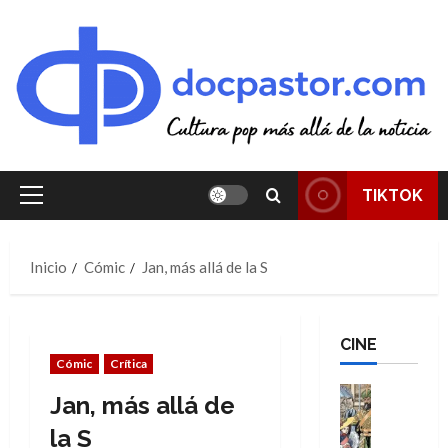
Saltar
al
contenido
TIKTOK
Menú
principal
Inicio
Cómic
Jan, más allá de la S
CINE
Cómic
Crítica
Cine
Jan, más allá de
Cómic
Literatura
la S