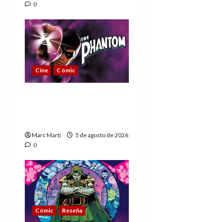
0
Cine
Cómic
The Phantom, 90 años
del héroe que nunca
muere
Marc Martí
5 de agosto de 2026
0
Cómic
Reseña