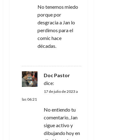
No tenemos miedo
n
porque por
d
desgracia a Jan lo
perdimos para el
e
comic hace
décadas.
e
RESPONDER
n
t
Doc Pastor
dice:
r
17 de julio de 2023 a
las 06:21
a
No entiendo tu
d
comentario, Jan
sigue activo y
a
dibujando hoy en