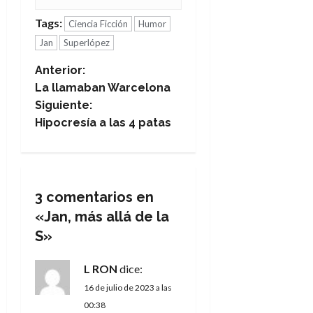
Tags:
Ciencia Ficción
Humor
Jan
Superlópez
N
Anterior:
La llamaban Warcelona
a
Siguiente:
Hipocresía a las 4 patas
v
e
g
3 comentarios en
«
Jan, más allá de la
a
S
»
c
L RON
dice:
i
16 de julio de 2023 a las
ó
00:38