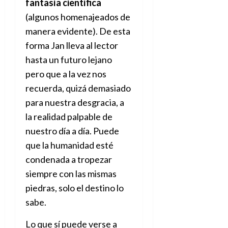
e
fantasía científica
julio
e
i
a
i
l
l
de
(algunos homenajeados de
l
p
l
l
a
2026
a
o
s
manera evidente). De esta
d
i
l
W
0
r
i
e
d
í
forma Jan lleva al lector
W
i
s
l
a
n
E
hasta un futuro lejano
g
y
M
d
e
pero que a la vez nos
e
s
u
c
a
6
n
u
recuerda, quizá demasiado
n
o
de
y
p
d
m
para nuestra desgracia, a
agosto
3
e
u
i
o
de
de
la realidad palpable de
l
n
a
2026
c
agosto
d
nuestro día a día. Puede
t
l
de
o
0
e
o
2026
que la humanidad esté
n
s
d
t
20
condenada a tropezar
0
t
e
r
de
siempre con las mismas
i
n
julio
a
n
o
piedras, solo el destino lo
de
c
o
r
2026
u
sabe.
d
e
l
0
e
t
t
Lo que sí puede verse a