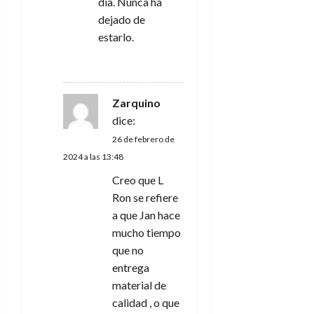
s
día. Nunca ha
dejado de
estarlo.
RESPONDER
Zarquino
dice:
26 de febrero de
2024 a las 13:48
Creo que L
Ron se refiere
a que Jan hace
mucho tiempo
que no
entrega
material de
calidad , o que