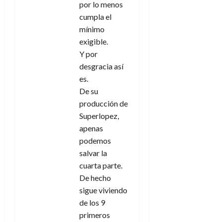
por lo menos
cumpla el
mínimo
exigible.
Y por
desgracia así
es.
De su
producción de
Superlopez,
apenas
podemos
salvar la
cuarta parte.
De hecho
sigue viviendo
de los 9
primeros