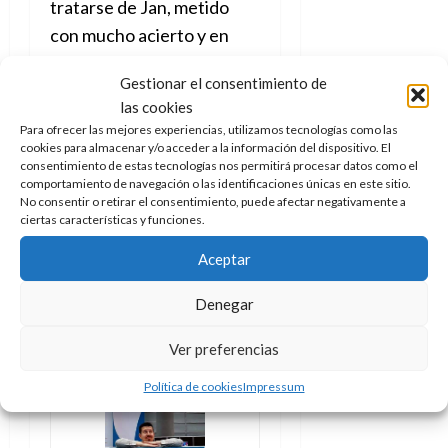
tratarse de Jan, metido
con mucho acierto y en
más de una ocasión con
Gestionar el consentimiento de
esos gags de fondo que
las cookies
pasan desapercibidos si
Para ofrecer las mejores experiencias, utilizamos tecnologías como las
uno no está atento.
cookies para almacenar y/o acceder a la información del dispositivo. El
consentimiento de estas tecnologías nos permitirá procesar datos como el
comportamiento de navegación o las identificaciones únicas en este sitio.
No tengáis (tengamos)
No consentir o retirar el consentimiento, puede afectar negativamente a
miedo,
la última historia
ciertas características y funciones.
de Superlópez en
Aceptar
realidad era el comienzo
de otra historia, una
Denegar
totalmente nueva.
Ver preferencias
Política de cookies
Impressum