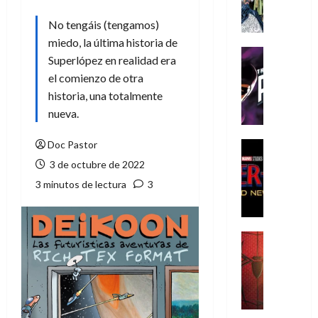
A
m
No tengáis (tengamos)
í
miedo, la última historia de
m
Cine
Superlópez en realidad era
e
Cómic
el comienzo de otra
g
T
historia, una totalmente
u
h
s
e
nueva.
t
P
a
h
Doc Pastor
Cine
L
a
Cómic
3 de octubre de 2022
Crítica
a
n
3 minutos de lectura
3
S
L
t
p
i
o
i
g
m
d
a
,
Cine
e
Crítica
d
9
r
S
e
0
-
p
l
a
M
i
o
ñ
a
d
s
o