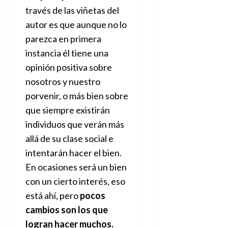
A
o
u
través de las viñetas del
p
r
r
autor es que aunque no lo
o
n
a
c
o
parezca en primera
a
instancia él tiene una
9
l
8
de
opinión positiva sobre
i
de
julio
nosotros y nuestro
p
julio
de
s
de
2026
porvenir, o más bien sobre
2026
i
que siempre existirán
0
s
0
individuos que verán más
allá de su clase social e
7
de
intentarán hacer el bien.
julio
En ocasiones será un bien
de
2026
con un cierto interés, eso
está ahí, pero
pocos
0
cambios son los que
logran hacer muchos.