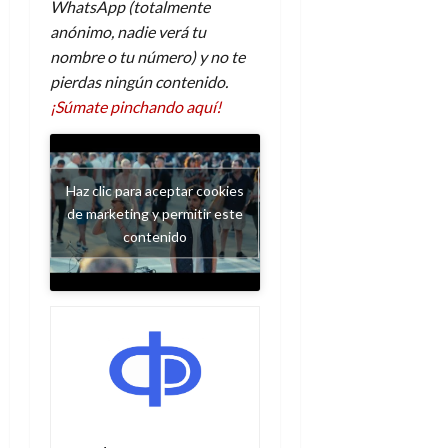
WhatsApp (totalmente
e
t
t
A
o
anónimo, nadie verá tu
u
p
r
nombre o tu número) y no te
r
o
n
a
pierdas ningún contenido.
c
o
¡Súmate pinchando aquí!
a
9
l
8
de
i
de
julio
p
julio
de
Haz clic para aceptar cookies
s
de
2026
de marketing y permitir este
2026
i
contenido
0
s
0
7
de
julio
de
2026
0