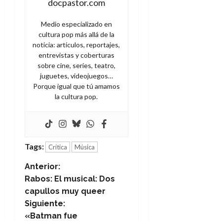
docpastor.com
Medio especializado en
cultura pop más allá de la
noticia: artículos, reportajes,
entrevistas y coberturas
sobre cine, series, teatro,
juguetes, videojuegos…
Porque igual que tú amamos
la cultura pop.
Tags:
Crítica
Música
N
Anterior:
Rabos: El musical: Dos
a
capullos muy queer
Siguiente:
v
«Batman fue