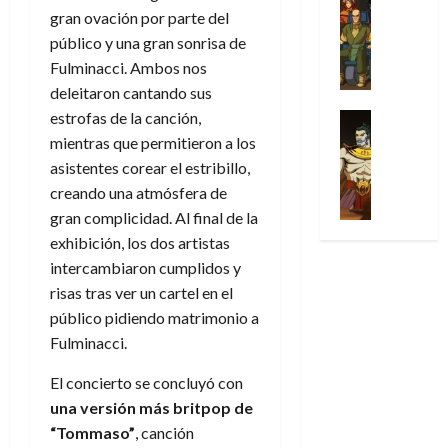
l
s
Cómic
:
a
n
o
gran ovación por parte del
d
Series
t
s
p
l
h
c
e
público y una gran sonrisa de
X
u
o
r
g
o
t
M
Fulminacci. Ambos nos
-
r
:
i
i
m
o
a
M
deleitaron cantando sus
a
e
m
a
e
r
r
e
p
estrofas de la canción,
l
e
Series
d
n
E
v
n
Análisis
o
o
r
mientras que permitieron a los
e
a
x
e
’
Cómic
p
p
a
j
j
asistentes corear el estribillo,
t
l
X
9
c
t
s
a
e
r
creando una atmósfera de
-
7
o
i
i
d
a
a
gran complicidad. Al final de la
30
M
(
n
m
m
e
u
ñ
de
exhibición, los dos artistas
e
2
q
i
p
e
n
o
julio
n
×
intercambiaron cumplidos y
u
s
r
m
a
de
’
4
risas tras ver un cartel en el
i
m
e
o
l
2026
29
9
)
s
o
s
público pidiendo matrimonio a
c
e
de
7
:
0
t
y
i
i
y
Fulminacci.
julio
(
A
ó
l
o
o
e
de
2
p
l
a
El concierto se concluyó con
n
n
n
2026
×
o
a
a
e
a
d
una versión más britpop de
3
0
c
f
m
s
r
a
“Tommaso”
, canción
)
a
i