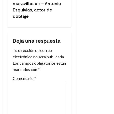
e
maravilloso» – Antonio
Esquivias, actor de
g
doblaje
a
c
Deja una respuesta
i
Tu dirección de correo
electrónico no será publicada.
ó
Los campos obligatorios están
n
marcados con
*
Comentario
*
d
e
e
n