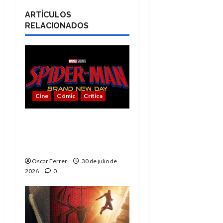
ARTÍCULOS
RELACIONADOS
Cine
Cómic
Crítica
Spider-Man: Brand New
Day, mejor de lo
esperado
Oscar Ferrer
30 de julio de
2026
0