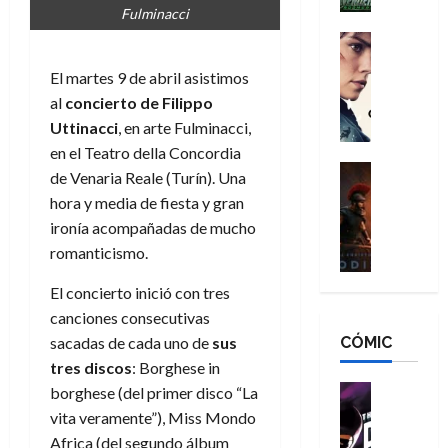
h
n
Fulminacci
n
n
é
g
d
:
Cine
r
a
Crítica
N
B
o
El martes 9 de abril asistimos
d
C
e
r
e
o
l
al
concierto de Filippo
w
a
q
r
e
D
Uttinacci
, en arte Fulminacci,
n
u
e
a
a
d
en el Teatro della Concordia
e
s
n
y
Cine
N
n
de Venaria Reale (Turín). Una
:
e
Crítica
,
e
u
hora y media de fiesta y gran
L
D
r
m
w
n
ironía acompañadas de mucho
a
o
:
e
D
c
romanticismo.
O
o
R
j
a
a
d
m
e
o
y
m
El concierto inició con tres
i
s
s
r
,
u
canciones consecutivas
s
d
c
d
m
e
CÓMIC
e
sacadas de cada uno de
sus
a
a
e
a
r
a
y
t
tres discos
: Borghese in
l
d
e
d
o
e
o
Cine
u
borghese (del primer disco “La
e
c
v
Cómic
e
r
vita veramente”), Miss Mondo
5
C
T
u
e
s
a
Africa (del segundo álbum
de