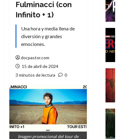
T
Fulminacci (con
h
Infinito + 1)
e
P
Una hora y media llena de
h
Cine
diversión y grandes
a
Cómic
Crítica
n
emociones.
S
t
p
o
docpastor.com
i
m
15 de abril de 2024
d
,
Cine
3 minutos de lectura
0
e
Crítica
9
r
S
0
-
p
a
M
i
ñ
a
d
o
n
e
Cine
s
:
r
Cómic
d
Misceláne
B
-
e
V
r
M
l
e
Imagen promocional del tour de
a
a