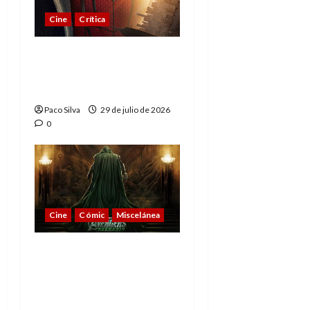
Cine
Crítica
Spider-Man: Brand New
Day, madurar es una
compleja aventura
Paco Silva
29 de julio de 2026
0
Cine
Cómic
Miscelánea
Vengadores:
Doomsday o cuando la
nostalgia deja de
emocionar