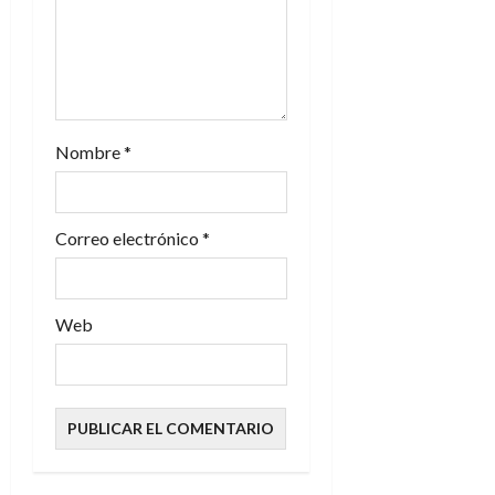
t
r
a
Nombre
*
d
a
Correo electrónico
*
s
Web