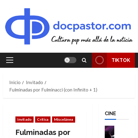
Saltar
al
contenido
TIKTOK
Menú
principal
Inicio
Invitado
Fulminadas por Fulminacci (con Infinito + 1)
CINE
Invitado
Crítica
Miscelánea
Cine
Fulminadas por
Cómic